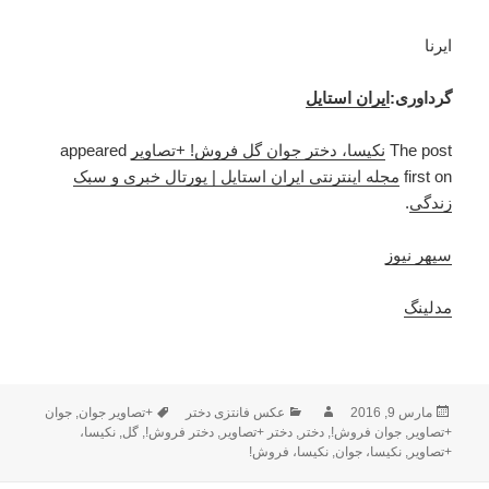
ایرنا
گرداوری:
ایران استایل
The post
نکیسا، دختر جوان گل فروش! +تصاویر
appeared
first on
مجله اینترنتی ایران استایل | پورتال خبری و سبک
زندگی
.
سپهر نیوز
مدلینگ
ارسال
مارس 9, 2016
نویسنده
دسته‌ها
عکس فانتزی دختر
برچسب‌ها
+تصاویر جوان
,
جوان
شده
+تصاویر
,
جوان فروش!
,
دختر
,
دختر +تصاویر
,
دختر فروش!
,
گل
,
نکیسا،
در
+تصاویر
,
نکیسا، جوان
,
نکیسا، فروش!