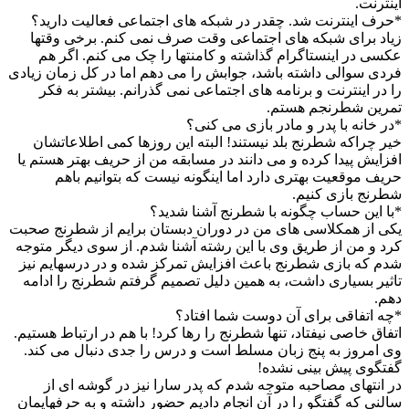
اینترنت.
*حرف اینترنت شد. چقدر در شبکه های اجتماعی فعالیت دارید؟
زیاد برای شبکه های اجتماعی وقت صرف نمی کنم. برخی وقتها
عکسی در اینستاگرام گذاشته و کامنتها را چک می کنم. اگر هم
فردی سوالی داشته باشد، جوابش را می دهم اما در کل زمان زیادی
را در اینترنت و برنامه های اجتماعی نمی گذرانم. بیشتر به فکر
تمرین شطرنجم هستم.
*در خانه با پدر و مادر بازی می کنی؟
خیر چراکه شطرنج بلد نیستند! البته این روزها کمی اطلاعاتشان
افزایش پیدا کرده و می دانند در مسابقه من از حریف بهتر هستم یا
حریف موقعیت بهتری دارد اما اینگونه نیست که بتوانیم باهم
شطرنج بازی کنیم.
*با این حساب چگونه با شطرنج آشنا شدید؟
یکی از همکلاسی های من در دوران دبستان برایم از شطرنج صحبت
کرد و من از طریق وی با این رشته آشنا شدم. از سوی دیگر متوجه
شدم که بازی شطرنج باعث افزایش تمرکز شده و در درسهایم نیز
تاثیر بسیاری داشت، به همین دلیل تصمیم گرفتم شطرنج را ادامه
دهم.
*چه اتفاقی برای آن دوست شما افتاد؟
اتفاق خاصی نیفتاد، تنها شطرنج را رها کرد! با هم در ارتباط هستیم.
وی امروز به پنج زبان مسلط است و درس را جدی دنبال می کند.
گفتگوی پیش بینی نشده!
در انتهای مصاحبه متوجه شدم که پدر سارا نیز در گوشه ای از
سالنی که گفتگو را در آن انجام دادیم حضور داشته و به حرفهایمان