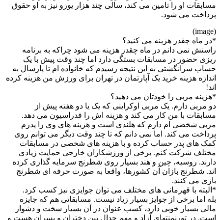
مسابقات او را تامین می کند، سالی چند هزار یورو نیز به او حقوق
پرداخت می شود.
(image)
*در ماه چقدر هزینه می کنید؟
راستش نمی دانم در ماه چقدر هزینه می شود چراکه به برنامه
ریزی حضور در مسابقات بستگی دارد اما چند وقت پیش با یک
حساب سرانگشتی به این نتیجه رسیدم که خانواده ام تا پارسال به
اندازه هزینه خرید یک آپارتمان در تهران برای ورزش من هزینه کرده
اند!
*هزینه مربی را خودتان می دهید؟
دو مربی دارم. یک مربی اوکراینی که یک یا دو هفته پیش از
مسابقات با من کار می کند و هزینه اش را فدراسیون می دهد.
مربی شخصی ام دارم که هلندی است و هزینه های وی را پدرم
پرداخت می کند. اما نمی دانم که تا چند وقت دیگر می توانم روی
کمک های پدر حساب کرده و با هزینه های شخصی در مسابقات
مختلف شرکت کنم. برخی از ورزشکاران خارجی حمایت زیادی
دارند. روسیه، چین و هند بسیار روی شطرنج سرمایه گذاری کرده
اند. شطرنج بازان آن کشورها، واقعا به صورت حرفه ای شطرنج
بازی می کنند.
*البته با قهرمانی های مختلف می توان جوایزی نیز کسب کرد.
بله اما برخی از جوایز بسیار زیاد نیست. مسابقاتی هم که جایزه
مالی بسیار خوبی دارد، کسب عنوان در آن بسیار سخت و دشوار
است. در تورنمنتهای آزاد و مهم جدال بین دختران و پسران هست و