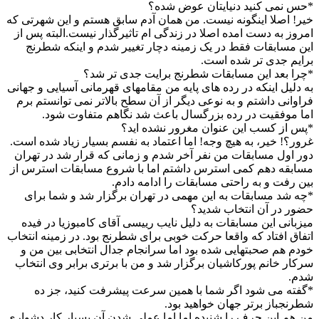
*حس نمی کنید دنیایتان عوض شده؟
خیر! اصلا اینگونه نیست. من همان آدم سابق هستم و این شهرتی که
امروز به دست امده اصلا در زندگی ام تاثیرگذار نیست.البته پس از
این مسابقات فقط در یک زمینه دچار تغییر شدم و اینکه شطرنج
برایم جدی تر شده است.
*چرا بعد این مسابقات شطرنج برایت جدی تر شد؟
به دلیل اینکه در رده های پایه من مقامهای قهرمانی آسیایی و جهانی
فراوانی داشتم و به نوعی دیگر از آن سطح بالاتر نمی توانستم برم
اما موفقیت در رده بزرگسال باعث شد نگاهم متفاوت شود.
*پس از کسب این عنوان مغرور نشده اید؟
غرور؟! خیر، به هیچ وجه! اما اعتماد به نفسم بسیار زیاد شده است.
دور اول مسابقات من نفر آخر شدم و زمانی که قرار شد در تهران
مسابقه دهم کمی استرس داشتم اما با شروع مسابقات استرس از
بین رفت و به راحتی مسابقات را ادامه دادم.
*چه شد مسابقات به این مهمی در تهران برگزار شد و شما برای
حضور در آن انتخاب شدید؟
میزبانی این مسابقات به دلیل نایب رییسی آقای کامبوزیا در فیده
اتفاق افتاد که واقعا حرکت خوبی برای شطرنج بود. در زمینه انتخاب
خودم هم صحبتهایی شده بود اما سرانجام جدال انتخابی بین من و
سرکار خانم پورکاشیان برگزار شد و من با برتری برابر وی انتخاب
شدم.
*گفته می شود اگر شما با همین سرعت پیشرفت کنید، جز ده
شطرنجباز برتر جهان خواهید بود.
من هم این حرف را شنیده اما اما عملی شدن آن بسیار کار دشواری