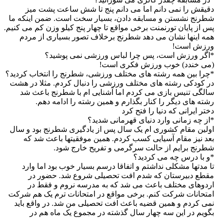
دقیقش را نمی دانم اما می دانم پنج تا شش ساعت پشت میز
شطرنج نشستن و مسابقه دادن، بسیار سخت است. ضمن اینکه ما
پس از پایان تورنمنت برخی مواقع تا چهار پنج کیلو وزن کم می کنیم.
همه اینها نشان می دهد شطرنج برخلاف تصور بسیاری از مردم
ورزش است!
*اگر ورزش است، پس چرا لباس ورزشی نمی پوشید؟
(می خندد) خوب ورزش فکری است!
*چرا بین همه رشته های مختلف ورزشی، شطرنج را انتخاب کردید؟
در کودکی رشته های مختلف ورزشی را دنبال کردم. مثلا در هشت
سالگی تنیس بازی می کردم اما آشنایی ام با شطرنج باعث شد
رشته های دیگر را کنار بگذارم و همین رشته را ادامه دهم.
دختر ایرانی که دنیا را فتح کرد
*از چه زمانی وارد دنیای قهرمانی شدید؟
اولین مقام کشوری ام یک سال پس از یادگیری شطرنج بود و سال
بعد نیز مقام آسیایی کسب کردم. همین موفقیتها باعث شد که
شطرنج برایم از حالت سرگرمی و تفریح خارج شود.
*و با درس چه می کردید؟
تا مدتها مشکلی نداشتم و اتفاقا درسم بسیار خوب بود اما وارد
مقطع دبیرستان که شدم افت تحصیلی شروع شد. حضور در
اردوهای مختلف باعث می شد که به مدرسه نروم و فقط در
امتحانات شرکت کنم. برخی مواقع در امتحانات ترم یک هم شرکت
نمی کردم و همین قضیه باعث افت تحصیلی من شد. در واقع باید
بگویم در این سه چهار سال گذشته در مجموع یک ماه هم در