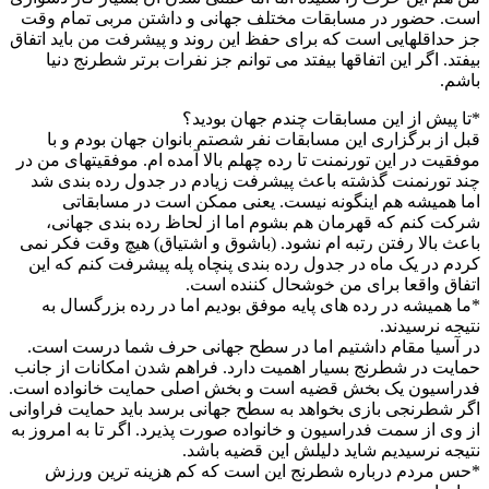
است. حضور در مسابقات مختلف جهانی و داشتن مربی تمام وقت
جز حداقلهایی است که برای حفظ این روند و پیشرفت من باید اتفاق
بیفتد. اگر این اتفاقها بیفتد می توانم جز نفرات برتر شطرنج دنیا
باشم.
*تا پیش از این مسابقات چندم جهان بودید؟
قبل از برگزاری این مسابقات نفر شصتم بانوان جهان بودم و با
موفقیت در این تورنمنت تا رده چهلم بالا آمده ام. موفقیتهای من در
چند تورنمنت گذشته باعث پیشرفت زیادم در جدول رده بندی شد
اما همیشه هم اینگونه نیست. یعنی ممکن است در مسابقاتی
شرکت کنم که قهرمان هم بشوم اما از لحاظ رده بندی جهانی،
باعث بالا رفتن رتبه ام نشود. (باشوق و اشتیاق) هیچ وقت فکر نمی
کردم در یک ماه در جدول رده بندی پنچاه پله پیشرفت کنم که این
اتفاق واقعا برای من خوشحال کننده است.
*ما همیشه در رده های پایه موفق بودیم اما در رده بزرگسال به
نتیجه نرسیدند.
در آسیا مقام داشتیم اما در سطح جهانی حرف شما درست است.
حمایت در شطرنج بسیار اهمیت دارد. فراهم شدن امکانات از جانب
فدراسیون یک بخش قضیه است و بخش اصلی حمایت خانواده است.
اگر شطرنجی بازی بخواهد به سطح جهانی برسد باید حمایت فراوانی
از وی از سمت فدراسیون و خانواده صورت پذیرد. اگر تا به امروز به
نتیجه نرسیدیم شاید دلیلش این قضیه باشد.
*حس مردم درباره شطرنج این است که کم هزینه ترین ورزش