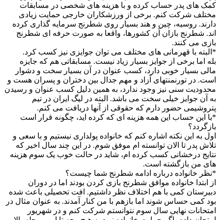
کمک های پدر حساب کرده و با هزینه های شخصی در مسابقات
مختلف شرکت کنم. برخی از ورزشکاران خارجی حمایت زیادی
دارند. روسیه، چین و هند بسیار روی شطرنج سرمایه گذاری کرده
اند. شطرنج بازان آن کشورها، واقعا به صورت حرفه ای شطرنج
بازی می کنند.
*البته با قهرمانی های مختلف می توان جوایزی نیز کسب کرد.
بله اما برخی از جوایز بسیار زیاد نیست. مسابقاتی هم که جایزه
مالی بسیار خوبی دارد، کسب عنوان در آن بسیار سخت و دشوار
است. در تورنمنتهای آزاد و مهم جدال بین دختران و پسران هست و
محدودیت سنی نیز وجود ندارد، به همین دلیل کسب عنوان و رسیدن
به آن جوایز خیلی سخت می باشد. البته در لیگ ایران در تیم
پتروشیمی حضور دارم که حقوقی از آنها دریافت می کنم.
*با این حساب این همه هزینه ای که کرده اید، چگونه قرار است
بازگردد؟
اول به این نکته اشاره کنم که خانواده پولداری نیستیم و با سعی و
تلاش پدر تا الان توانسته ام موفق شوم. در این چند سال اخیر که
نتایج درخشانی کسب کرده ام، شاید در حالت خوب یک سوم هزینه
های من بازگشته است.
*نظر خانواده درباره ادامه شطرنج شما چیست؟
از ابتدا خانواده موافق شطرنج بازی کردن بودند اما در دوران
دبیرستان کمی با هم اختلاف نظر داشتیم. افت تحصیلی باعث شده
بود کمی حساس شوند اما بازهم با من کنار آمدند. به عنوان مثال در
امتحانات نهایی سال سوم نتوانستم شرکت کنم و در شهریور
امتحان دادم. اگر حمایت خانواده نبود به هیچ وجه تا این مرحله بالا