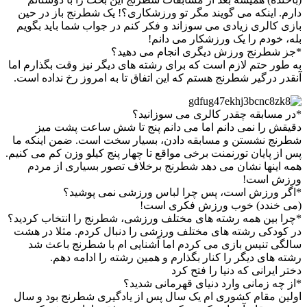
دارم. اینکه می گویند مگر تو ورزشکاری؟! یک شطرنج باز در حین
بازی کالری زیادی می سوزاند و فکر کنم در جواب شما باید بگویم
بله، خودم را یک ورزشکار می دانم!
*جز شطرنج ورزش دیگری انجام می دهید؟
به طور حتم لازم است که برای رشته های دیگر نیز وقت بگذارم اما
آنقدر درگیر شطرنج هستم که این اتفاق تا به امروز رخ نداده است.
*در مسابقه چقدر کالری می سوزانید؟
دقیقش را نمی دانم اما می دانم پنج تا شش ساعت پشت میز
شطرنج نشستن و مسابقه دادن، بسیار سخت است. ضمن اینکه ما
پس از پایان تورنمنت برخی مواقع تا چهار پنج کیلو وزن کم می کنیم.
همه اینها نشان می دهد شطرنج برخلاف تصور بسیاری از مردم
ورزش است!
*اگر ورزش است، پس چرا لباس ورزشی نمی پوشید؟
(می خندد) خوب ورزش فکری است!
*چرا بین همه رشته های مختلف ورزشی، شطرنج را انتخاب کردید؟
در کودکی رشته های مختلف ورزشی را دنبال کردم. مثلا در هشت
سالگی تنیس بازی می کردم اما آشنایی ام با شطرنج باعث شد
رشته های دیگر را کنار بگذارم و همین رشته را ادامه دهم.
دختر ایرانی که دنیا را فتح کرد
*از چه زمانی وارد دنیای قهرمانی شدید؟
اولین مقام کشوری ام یک سال پس از یادگیری شطرنج بود و سال