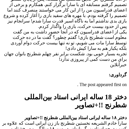
تصمیم گرفتم مسابقه ای با سارا برگزار کنم. همکارم و برخی از
اعضای فدراسیون من را از این کار می خواستند منصرف کنند اما
تصمیم را گرفته بودم. با مهره های سفید بازی را آغاز کرده و شروع
بازی بدی نداشتم اما به ناگاه اسیر قدرت سارا شدم! سرانجام نیز
پس از حدود بیست حرکت، بازی را واگذار کردم.
یکی از اعضای فدراسیون که در آنجا حضور داشت به من گفت
معلوم است شطرنج بازی! گفتم چطور؟ گفت ما در ده حرکت
توسط سارا مات می شویم، تو نه تنها بیست حرکت دوام آوردی
بلکه یکبار هم به سارا کیش دادی!
تجربه بسیار خوبی بود. شکست برابر نفر چهلم شطرنج بانوان جهان
برای من دست کمی از پیروزی ندارد!
خبرآنلاین
گرداوری:
The post appeared first on .
دختر 18 ساله ایرانی استاد بین‌المللی
شطرنج !!+تصاویر
دختر ۱۸ ساله ایرانی استاد بین‌المللی شطرنج !!+تصاویر
سارا خادم الشریعه نخستین شطرنج باز زن ایرانی است که علاوه بر
کسب درجه استاد بزرگ بانوان, در سن ۱۸ سالگی و در هشتاد و