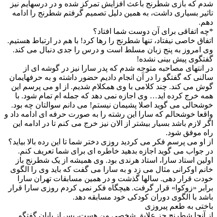
شدم که بازی شطرنج باعث افزایش تمرکز شده و در درسهایم نیز
تاثیر بسیاری داشت، به همین دلیل تصمیم گرفتم شطرنج را ادامه
دهم.
*چه اتفاقی برای آن دوست شما افتاد؟
اتفاق خاصی نیفتاد، تنها شطرنج را رها کرد! با هم در ارتباط هستیم.
وی امروز به پنج زبان مسلط است و درس را جدی دنبال می کند.
گفتگوی پیش بینی نشده!
در انتهای مصاحبه متوجه شدم که پدر سارا نیز در گوشه ای از
سالنی که گفتگو را در آن انجام دادیم حضور داشته و به حرفهایمان
گوش می کند. چند کلامی با وی همکلام شدیم. از او می پرسم این
همه خرج کرده اید… وی اجازه نمی دهد که جمله ام تمام شود. با
خوشحالی می گوید اصلا پشیمان نیستم! می دانم سوالتان چه بود.
واقعا خوشحالم که سارا این رشته را به صورت حرفه ای ادامه داد و
اگر لازم باشد بسیار بیشتر از الان نیز خرج می کنم تا در ادامه این
راه موفق شود.
از او می پرسم فکر می کردید روزی دختر شما تا این رده بالا بیاید؟
در جواب می گوید اجازه بدهید خاطره ای برای شما تعریف کنم.
اولین استاد سارا، استاد هرندی بود. وی همیشه از یک شطرنج باز
خانم اوکرانی مثال می زد و به سارا می گفت که باید وی را الگوی
خودت قرار دهی. سالها گذشت و در همین مسابقات تهران سارا
برابر «زوکوا» قرار گرفت. هیچگاه فکر نمی کردم روزی سارا قرار
باشد با الگوی دوران کودکی خود مسابقه دهد.
باختی به طعم پیروزی
از آنجا شطرنج جز علایق شخصی من هست، پس از پایان گفتگو