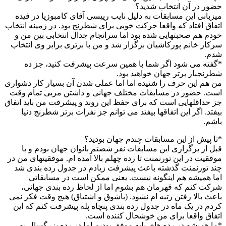
حضور در آن انتخاب شدید؟
میزبانی این مسابقات به دلیل نایب رییسی آقای کامبوزیا در فیده
اتفاق افتاد که واقعا حرکت خوبی برای شطرنج بود. در زمینه انتخاب
خودم هم صحبتهایی شده بود اما سرانجام جدال انتخابی بین من و
سرکار خانم پورکاشیان برگزار شد و من با برتری برابر وی انتخاب
شدم.
*گفته می شود اگر شما با همین سرعت پیشرفت کنید، جز ده
شطرنجباز برتر جهان خواهید بود.
من هم این حرف را شنیده اما اما عملی شدن آن بسیار کار دشواری
است. حضور در مسابقات مختلف جهانی و داشتن مربی تمام وقت
جز حداقلهایی است که برای حفظ این روند و پیشرفت من باید اتفاق
بیفتد. اگر این اتفاقها بیفتد می توانم جز نفرات برتر شطرنج دنیا
باشم.
*تا پیش از این مسابقات چندم جهان بودید؟
قبل از برگزاری این مسابقات نفر شصتم بانوان جهان بودم و با
موفقیت در این تورنمنت تا رده چهلم بالا آمده ام. موفقیتهای من در
چند تورنمنت گذشته باعث پیشرفت زیادم در جدول رده بندی شد
اما همیشه هم اینگونه نیست. یعنی ممکن است در مسابقاتی
شرکت کنم که قهرمان هم بشوم اما از لحاظ رده بندی جهانی،
باعث بالا رفتن رتبه ام نشود. (باشوق و اشتیاق) هیچ وقت فکر نمی
کردم در یک ماه در جدول رده بندی پنچاه پله پیشرفت کنم که این
اتفاق واقعا برای من خوشحال کننده است.
*ما همیشه در رده های پایه موفق بودیم اما در رده بزرگسال به