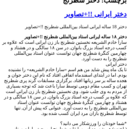
برچسب: دختر شطرنج
دختر ایرانی !!+تصاویر
دختر 18 ساله ایرانی استاد بین‌المللی شطرنج !!+تصاویر
دختر ۱۸ ساله ایرانی استاد بین‌المللی شطرنج !!+تصاویر
سارا خادم الشریعه نخستین شطرنج باز زن ایرانی است که علاوه بر
کسب درجه استاد بزرگ بانوان, در سن ۱۸ سالگی و در هشتاد و
چهارمین کنگرهٔ شطرنج جهان توانست عنوان استاد بین‌المللی
شطرنج را به دست آورد.
دختر ایرانی
تا یک ماه پیش شاید من هم اسم «سارا خادم الشریعه» را نشنیده
بودم. اما در ابتدای اسفندماه اتفاقی افتاد که نام این دختر جوان و
هجده ساله بر سر زبانها افتاد. برگزاری مسابقات گرند پری شطرنج
تهران و کسب مقام دومی توسط سارا باعث شد که توجه بسیاری
از مردم به وی جلب شود. وی نخستین شطرنج باز زن ایرانی است
که علاوه بر کسب درجه استاد بزرگ بانوان, در سن ۱۸ سالگی و در
هشتاد و چهارمین کنگرهٔ شطرنج جهان توانست عنوان استاد
بین‌المللی شطرنج را به دست آورد. عنوانی که پیش از آن, تنها
توسط شطرنج بازان مرد ایران کسب شده بود.
*شما خودتان را ورزشکار می دانید؟
(باخنده) همیشه بعد از مسابقات شطرنج این بحث را با دوستانم