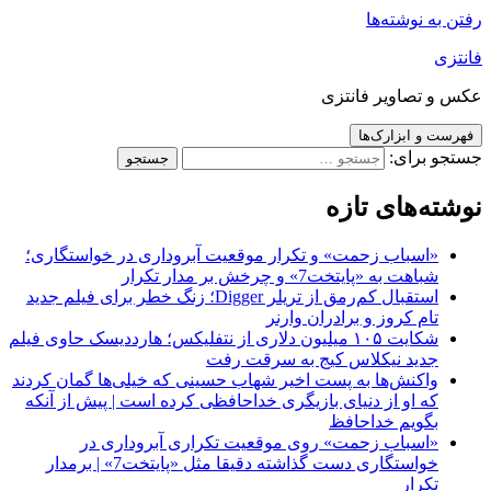
رفتن به نوشته‌ها
فانتزی
عکس و تصاویر فانتزی
فهرست و ابزارک‌ها
جستجو برای:
نوشته‌های تازه
«اسباب زحمت» و تکرار موقعیت آبروداری در خواستگاری؛
شباهت به «پایتخت7» و چرخش بر مدار تکرار
استقبال کم‌رمق از تریلر Digger؛ زنگ خطر برای فیلم جدید
تام کروز و برادران وارنر
شکایت ۱۰۵ میلیون دلاری از نتفلیکس؛ هارددیسک حاوی فیلم
جدید نیکلاس کیج به سرقت رفت
واکنش‌ها به پست اخیر شهاب حسینی که خیلی‌ها گمان کردند
که او از دنیای بازیگری خداحافظی کرده است | پیش از آنکه
بگویم خداحافظ
«اسباب زحمت» روی موقعیت تکراری آبروداری در
خواستگاری دست گذاشته دقیقا مثل «پایتخت7» | برمدار
تکرار