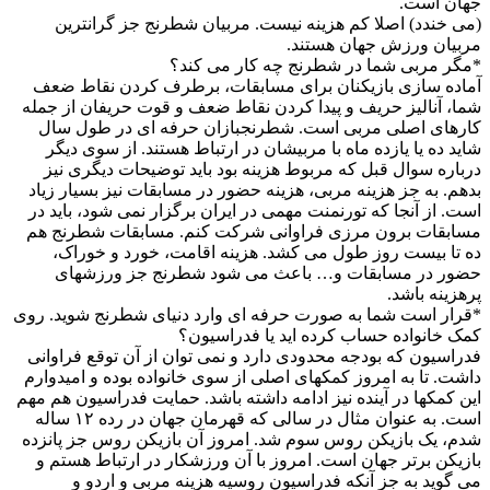
جهان است.
(می خندد) اصلا کم هزینه نیست. مربیان شطرنج جز گرانترین
مربیان ورزش جهان هستند.
*مگر مربی شما در شطرنج چه کار می کند؟
آماده سازی بازیکنان برای مسابقات، برطرف کردن نقاط ضعف
شما، آنالیز حریف و پیدا کردن نقاط ضعف و قوت حریفان از جمله
کارهای اصلی مربی است. شطرنجبازان حرفه ای در طول سال
شاید ده یا یازده ماه با مربیشان در ارتباط هستند. از سوی دیگر
درباره سوال قبل که مربوط هزینه بود باید توضیحات دیگری نیز
بدهم. به جز هزینه مربی، هزینه حضور در مسابقات نیز بسیار زیاد
است. از آنجا که تورنمنت مهمی در ایران برگزار نمی شود، باید در
مسابقات برون مرزی فراوانی شرکت کنم. مسابقات شطرنج هم
ده تا بیست روز طول می کشد. هزینه اقامت، خورد و خوراک،
حضور در مسابقات و… باعث می شود شطرنج جز ورزشهای
پرهزینه باشد.
*قرار است شما به صورت حرفه ای وارد دنیای شطرنج شوید. روی
کمک خانواده حساب کرده اید یا فدراسیون؟
فدراسیون که بودجه محدودی دارد و نمی توان از آن توقع فراوانی
داشت. تا به امروز کمکهای اصلی از سوی خانواده بوده و امیدوارم
این کمکها در آینده نیز ادامه داشته باشد. حمایت فدراسیون هم مهم
است. به عنوان مثال در سالی که قهرمان جهان در رده ۱۲ ساله
شدم، یک بازیکن روس سوم شد. امروز آن بازیکن روس جز پانزده
بازیکن برتر جهان است. امروز با آن ورزشکار در ارتباط هستم و
می گوید به جز آنکه فدراسیون روسیه هزینه مربی و اردو و