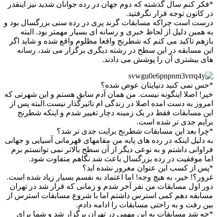
*فکر کنم سال گذشته که دوم جهان در رده جوانان شدید نیز اینقدر
در کانون توجه قرار نگرفتید.
درست است چراکه مسابقات گرند پری در رده سنی بزرگسال بود و
به همین دلیل از لحاظ خبری و رسانه ای بسیار مهمتر بود. البته
بازهم تاکید می کنم که شطرنج واقعا مظلوم واقع شده و شاید اگر
این مسابقه در این سطح در رشته دیگری برگزار می شد، رسانه
های بیشتری آن را پوشش می دادند.
*حس نمی کنید دنیایتان عوض شده؟
خیر! اصلا اینگونه نیست. من همان آدم سابق هستم و این شهرتی که
امروز به دست امده اصلا در زندگی ام تاثیرگذار نیست.البته پس از
این مسابقات فقط در یک زمینه دچار تغییر شدم و اینکه شطرنج
برایم جدی تر شده است.
*چرا بعد این مسابقات شطرنج برایت جدی تر شد؟
به دلیل اینکه در رده های پایه من مقامهای قهرمانی آسیایی و جهانی
فراوانی داشتم و به نوعی دیگر از آن سطح بالاتر نمی توانستم برم
اما موفقیت در رده بزرگسال باعث شد نگاهم متفاوت شود.
*پس از کسب این عنوان مغرور نشده اید؟
غرور؟! خیر، به هیچ وجه! اما اعتماد به نفسم بسیار زیاد شده است.
دور اول مسابقات من نفر آخر شدم و زمانی که قرار شد در تهران
مسابقه دهم کمی استرس داشتم اما با شروع مسابقات استرس از
بین رفت و به راحتی مسابقات را ادامه دادم.
*چه شد مسابقات به این مهمی در تهران برگزار شد و شما برای