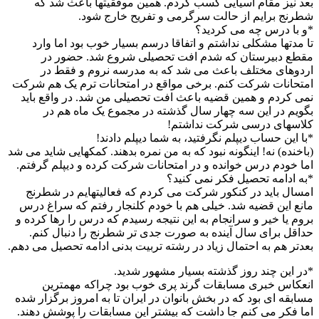
بعد نیز مقام آسیایی کسب کردم. همین موفقیتها باعث شد که
شطرنج برایم از حالت سرگرمی و تفریح خارج شود.
*و با درس چه می کردید؟
تا مدتها مشکلی نداشتم و اتفاقا درسم بسیار خوب بود اما وارد
مقطع دبیرستان که شدم افت تحصیلی شروع شد. حضور در
اردوهای مختلف باعث می شد که به مدرسه نروم و فقط در
امتحانات شرکت کنم. برخی مواقع در امتحانات ترم یک هم شرکت
نمی کردم و همین قضیه باعث افت تحصیلی من شد. در واقع باید
بگویم در این سه چهار سال گذشته در مجموع یک ماه هم در
کلاسهای درسی شرکت نداشتم!
*با این حساب دیپلم نگرفتید، به شما دیپلم دادند!
(باخنده) نه! اینگونه نبود که به من نمره بدهند. کمکهایی شاید می شد
اما خودم درس خوانده و در امتحانات شرکت کرده و دیپلم گرفتم.
*به ادامه تحصیل فکر نمی کنید؟
امسال باید در کنکور شرکت می کردم که فعالیتهایم در شطرنج
مانع این قضیه شد. خیلی هم با خودم کلنجار رفتم که سراغ درس
بروم یا خیر و سرانجام به این نتیجه رسیدم که درس را رها کرده و
حداقل برای سال آینده به صورت جدی تر شطرنج را دنبال کنم.
بعدتر هم به احتمال زیاد در رشته تربیت بدنی ادامه تحصیل می دهم.
*در این چند روز گذشته بسیار مشهور شدید.
انعکاس خبری مسابقات گرند پری خوب بود چراکه مهمترین
مسابقه ای بود که در بخش بانوان در ایران تا به امروز برگزار شده
اما فکر می کنم جا داشت که بیشتر این مسابقات را پوشش دهند.