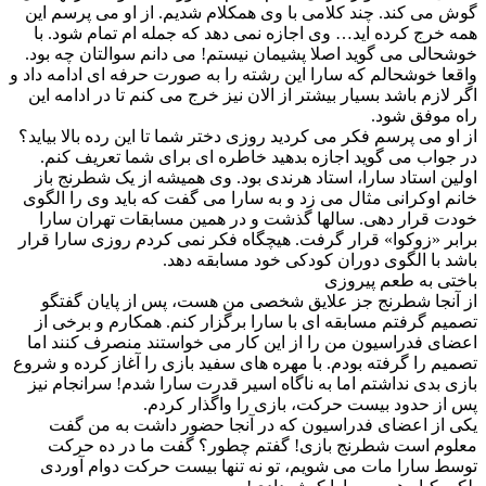
گوش می کند. چند کلامی با وی همکلام شدیم. از او می پرسم این
همه خرج کرده اید… وی اجازه نمی دهد که جمله ام تمام شود. با
خوشحالی می گوید اصلا پشیمان نیستم! می دانم سوالتان چه بود.
واقعا خوشحالم که سارا این رشته را به صورت حرفه ای ادامه داد و
اگر لازم باشد بسیار بیشتر از الان نیز خرج می کنم تا در ادامه این
راه موفق شود.
از او می پرسم فکر می کردید روزی دختر شما تا این رده بالا بیاید؟
در جواب می گوید اجازه بدهید خاطره ای برای شما تعریف کنم.
اولین استاد سارا، استاد هرندی بود. وی همیشه از یک شطرنج باز
خانم اوکرانی مثال می زد و به سارا می گفت که باید وی را الگوی
خودت قرار دهی. سالها گذشت و در همین مسابقات تهران سارا
برابر «زوکوا» قرار گرفت. هیچگاه فکر نمی کردم روزی سارا قرار
باشد با الگوی دوران کودکی خود مسابقه دهد.
باختی به طعم پیروزی
از آنجا شطرنج جز علایق شخصی من هست، پس از پایان گفتگو
تصمیم گرفتم مسابقه ای با سارا برگزار کنم. همکارم و برخی از
اعضای فدراسیون من را از این کار می خواستند منصرف کنند اما
تصمیم را گرفته بودم. با مهره های سفید بازی را آغاز کرده و شروع
بازی بدی نداشتم اما به ناگاه اسیر قدرت سارا شدم! سرانجام نیز
پس از حدود بیست حرکت، بازی را واگذار کردم.
یکی از اعضای فدراسیون که در آنجا حضور داشت به من گفت
معلوم است شطرنج بازی! گفتم چطور؟ گفت ما در ده حرکت
توسط سارا مات می شویم، تو نه تنها بیست حرکت دوام آوردی