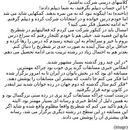
کلاسهای درسی شرکت نداشتم!
*با این حساب دیپلم نگرفتید، به شما دیپلم دادند!
(باخنده) نه! اینگونه نبود که به من نمره بدهند. کمکهایی شاید می شد
اما خودم درس خوانده و در امتحانات شرکت کرده و دیپلم گرفتم.
*به ادامه تحصیل فکر نمی کنید؟
امسال باید در کنکور شرکت می کردم که فعالیتهایم در شطرنج
مانع این قضیه شد. خیلی هم با خودم کلنجار رفتم که سراغ درس
بروم یا خیر و سرانجام به این نتیجه رسیدم که درس را رها کرده و
حداقل برای سال آینده به صورت جدی تر شطرنج را دنبال کنم.
بعدتر هم به احتمال زیاد در رشته تربیت بدنی ادامه تحصیل می دهم.
*در این چند روز گذشته بسیار مشهور شدید.
انعکاس خبری مسابقات گرند پری خوب بود چراکه مهمترین
مسابقه ای بود که در بخش بانوان در ایران تا به امروز برگزار شده
اما فکر می کنم جا داشت که بیشتر این مسابقات را پوشش دهند.
*فکر کنم سال گذشته که دوم جهان در رده جوانان شدید نیز اینقدر
در کانون توجه قرار نگرفتید.
درست است چراکه مسابقات گرند پری در رده سنی بزرگسال بود و
به همین دلیل از لحاظ خبری و رسانه ای بسیار مهمتر بود. البته
بازهم تاکید می کنم که شطرنج واقعا مظلوم واقع شده و شاید اگر
این مسابقه در این سطح در رشته دیگری برگزار می شد، رسانه
های بیشتری آن را پوشش می دادند.
(image)