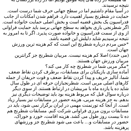
نتیجه نرسیدند.
در آسیا مقام داشتیم اما در سطح جهانی حرف شما درست است.
حمایت در شطرنج بسیار اهمیت دارد. فراهم شدن امکانات از جانب
فدراسیون یک بخش قضیه است و بخش اصلی حمایت خانواده است.
اگر شطرنجی بازی بخواهد به سطح جهانی برسد باید حمایت فراوانی
از وی از سمت فدراسیون و خانواده صورت پذیرد. اگر تا به امروز به
نتیجه نرسیدیم شاید دلیلش این قضیه باشد.
*حس مردم درباره شطرنج این است که کم هزینه ترین ورزش
جهان است.
(می خندد) اصلا کم هزینه نیست. مربیان شطرنج جز گرانترین
مربیان ورزش جهان هستند.
*مگر مربی شما در شطرنج چه کار می کند؟
آماده سازی بازیکنان برای مسابقات، برطرف کردن نقاط ضعف
شما، آنالیز حریف و پیدا کردن نقاط ضعف و قوت حریفان از جمله
کارهای اصلی مربی است. شطرنجبازان حرفه ای در طول سال
شاید ده یا یازده ماه با مربیشان در ارتباط هستند. از سوی دیگر
درباره سوال قبل که مربوط هزینه بود باید توضیحات دیگری نیز
بدهم. به جز هزینه مربی، هزینه حضور در مسابقات نیز بسیار زیاد
است. از آنجا که تورنمنت مهمی در ایران برگزار نمی شود، باید در
مسابقات برون مرزی فراوانی شرکت کنم. مسابقات شطرنج هم
ده تا بیست روز طول می کشد. هزینه اقامت، خورد و خوراک،
حضور در مسابقات و… باعث می شود شطرنج جز ورزشهای
پرهزینه باشد.