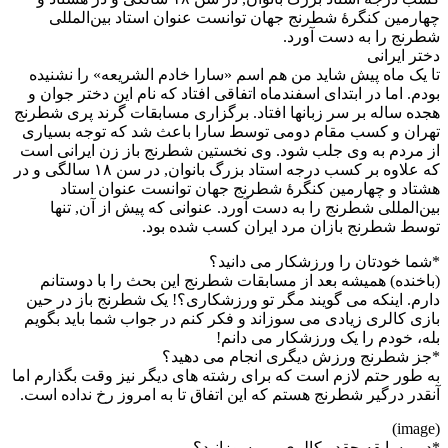
چهارمین کنگرهٔ شطرنج جهان توانست عنوان استاد بین‌المللی
شطرنج را به دست آورد.
دختر ایرانی
تا یک ماه پیش شاید من هم اسم «سارا خادم الشریعه» را نشنیده
بودم. اما در ابتدای اسفندماه اتفاقی افتاد که نام این دختر جوان و
هجده ساله بر سر زبانها افتاد. برگزاری مسابقات گرند پری شطرنج
تهران و کسب مقام دومی توسط سارا باعث شد که توجه بسیاری
از مردم به وی جلب شود. وی نخستین شطرنج باز زن ایرانی است
که علاوه بر کسب درجه استاد بزرگ بانوان, در سن ۱۸ سالگی و در
هشتاد و چهارمین کنگرهٔ شطرنج جهان توانست عنوان استاد
بین‌المللی شطرنج را به دست آورد. عنوانی که پیش از آن, تنها
توسط شطرنج بازان مرد ایران کسب شده بود.
*شما خودتان را ورزشکار می دانید؟
(باخنده) همیشه بعد از مسابقات شطرنج این بحث را با دوستانم
دارم. اینکه می گویند مگر تو ورزشکاری؟! یک شطرنج باز در حین
بازی کالری زیادی می سوزاند و فکر کنم در جواب شما باید بگویم
بله، خودم را یک ورزشکار می دانم!
*جز شطرنج ورزش دیگری انجام می دهید؟
به طور حتم لازم است که برای رشته های دیگر نیز وقت بگذارم اما
آنقدر درگیر شطرنج هستم که این اتفاق تا به امروز رخ نداده است.
(image)
*در مسابقه چقدر کالری می سوزانید؟