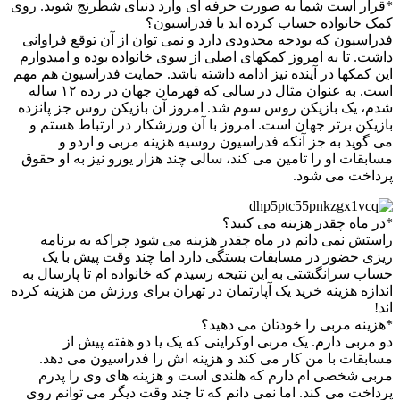
*قرار است شما به صورت حرفه ای وارد دنیای شطرنج شوید. روی
کمک خانواده حساب کرده اید یا فدراسیون؟
فدراسیون که بودجه محدودی دارد و نمی توان از آن توقع فراوانی
داشت. تا به امروز کمکهای اصلی از سوی خانواده بوده و امیدوارم
این کمکها در آینده نیز ادامه داشته باشد. حمایت فدراسیون هم مهم
است. به عنوان مثال در سالی که قهرمان جهان در رده ۱۲ ساله
شدم، یک بازیکن روس سوم شد. امروز آن بازیکن روس جز پانزده
بازیکن برتر جهان است. امروز با آن ورزشکار در ارتباط هستم و
می گوید به جز آنکه فدراسیون روسیه هزینه مربی و اردو و
مسابقات او را تامین می کند، سالی چند هزار یورو نیز به او حقوق
پرداخت می شود.
*در ماه چقدر هزینه می کنید؟
راستش نمی دانم در ماه چقدر هزینه می شود چراکه به برنامه
ریزی حضور در مسابقات بستگی دارد اما چند وقت پیش با یک
حساب سرانگشتی به این نتیجه رسیدم که خانواده ام تا پارسال به
اندازه هزینه خرید یک آپارتمان در تهران برای ورزش من هزینه کرده
اند!
*هزینه مربی را خودتان می دهید؟
دو مربی دارم. یک مربی اوکراینی که یک یا دو هفته پیش از
مسابقات با من کار می کند و هزینه اش را فدراسیون می دهد.
مربی شخصی ام دارم که هلندی است و هزینه های وی را پدرم
پرداخت می کند. اما نمی دانم که تا چند وقت دیگر می توانم روی