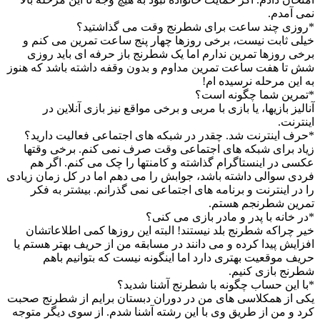
نمی آمدم.
*روزی چند ساعت برای شطرنج وقت می گذاشتید؟
خیلی ثابت نیست، برخی روزها چهار پنج ساعت تمرین می کنم و
برخی روزها تمرین ندارم اما یک شطرنج باز حرفه ای باید روزی
شش تا هفت ساعت تمرین مداوم و بدون وقفه داشته باشد که هنوز
به این مرحله نرسیده ام!
*تمرین شما چگونه است؟
آنالیز بازیها، یا بازی با مربی و برخی مواقع نیز بازی آنلاین در
اینترنت.
*حرف اینترنت شد. چقدر در شبکه های اجتماعی فعالیت دارید؟
زیاد برای شبکه های اجتماعی وقت صرف نمی کنم. برخی وقتها
عکسی در اینستاگرام گذاشته و کامنتها را چک می کنم. اگر هم
فردی سوالی داشته باشد، جوابش را می دهم اما در کل زمان زیادی
را در اینترنت و برنامه های اجتماعی نمی گذرانم. بیشتر به فکر
تمرین شطرنجم هستم.
*در خانه با پدر و مادر بازی می کنی؟
خیر چراکه شطرنج بلد نیستند! البته این روزها کمی اطلاعاتشان
افزایش پیدا کرده و می دانند در مسابقه من از حریف بهتر هستم یا
حریف موقعیت بهتری دارد اما اینگونه نیست که بتوانیم باهم
شطرنج بازی کنیم.
*با این حساب چگونه با شطرنج آشنا شدید؟
یکی از همکلاسی های من در دوران دبستان برایم از شطرنج صحبت
کرد و من از طریق وی با این رشته آشنا شدم. از سوی دیگر متوجه