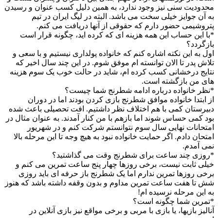
محدودیت سنی نیز وجود ندارد، به همین دلیل کسب عنوان و رسیدن
به آن جوایز خیلی سخت می باشد. البته در لیگ ایران در تیم
پتروشیمی حضور دارم که حقوقی از آنها دریافت می کنم.
*با این حساب این همه هزینه ای که کرده اید، چگونه قرار است
بازگردد؟
اول به این نکته اشاره کنم که خانواده پولداری نیستیم و با سعی و
تلاش پدر تا الان توانسته ام موفق شوم. در این چند سال اخیر که
نتایج درخشانی کسب کرده ام، شاید در حالت خوب یک سوم هزینه
های من بازگشته است.
*نظر خانواده درباره ادامه شطرنج شما چیست؟
از ابتدا خانواده موافق شطرنج بازی کردن بودند اما در دوران
دبیرستان کمی با هم اختلاف نظر داشتیم. افت تحصیلی باعث شده
بود کمی حساس شوند اما بازهم با من کنار آمدند. به عنوان مثال در
امتحانات نهایی سال سوم نتوانستم شرکت کنم و در شهریور
امتحان دادم. اگر حمایت خانواده نبود به هیچ وجه تا این مرحله بالا
نمی آمدم.
*روزی چند ساعت برای شطرنج وقت می گذاشتید؟
خیلی ثابت نیست، برخی روزها چهار پنج ساعت تمرین می کنم و
برخی روزها تمرین ندارم اما یک شطرنج باز حرفه ای باید روزی
شش تا هفت ساعت تمرین مداوم و بدون وقفه داشته باشد که هنوز
به این مرحله نرسیده ام!
*تمرین شما چگونه است؟
آنالیز بازیها، یا بازی با مربی و برخی مواقع نیز بازی آنلاین در