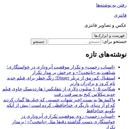
رفتن به نوشته‌ها
فانتزی
عکس و تصاویر فانتزی
فهرست و ابزارک‌ها
جستجو برای:
نوشته‌های تازه
«اسباب زحمت» و تکرار موقعیت آبروداری در خواستگاری؛
شباهت به «پایتخت7» و چرخش بر مدار تکرار
استقبال کم‌رمق از تریلر Digger؛ زنگ خطر برای فیلم جدید
تام کروز و برادران وارنر
شکایت ۱۰۵ میلیون دلاری از نتفلیکس؛ هارددیسک حاوی فیلم
جدید نیکلاس کیج به سرقت رفت
واکنش‌ها به پست اخیر شهاب حسینی که خیلی‌ها گمان کردند
که او از دنیای بازیگری خداحافظی کرده است | پیش از آنکه
بگویم خداحافظ
«اسباب زحمت» روی موقعیت تکراری آبروداری در
خواستگاری دست گذاشته دقیقا مثل «پایتخت7» | برمدار
تکرار