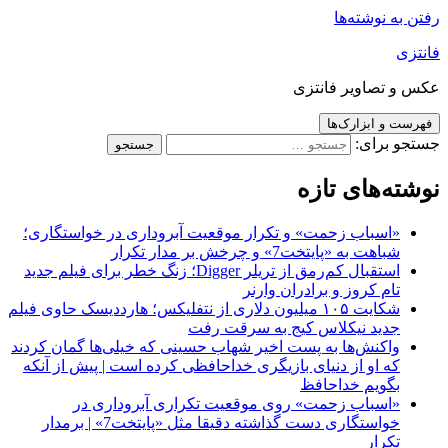
رفتن به نوشته‌ها
فانتزی
عکس و تصاویر فانتزی
فهرست و ابزارک‌ها
جستجو برای:
نوشته‌های تازه
«اسباب زحمت» و تکرار موقعیت آبروداری در خواستگاری؛
شباهت به «پایتخت7» و چرخش بر مدار تکرار
استقبال کم‌رمق از تریلر Digger؛ زنگ خطر برای فیلم جدید
تام کروز و برادران وارنر
شکایت ۱۰۵ میلیون دلاری از نتفلیکس؛ هارددیسک حاوی فیلم
جدید نیکلاس کیج به سرقت رفت
واکنش‌ها به پست اخیر شهاب حسینی که خیلی‌ها گمان کردند
که او از دنیای بازیگری خداحافظی کرده است | پیش از آنکه
بگویم خداحافظ
«اسباب زحمت» روی موقعیت تکراری آبروداری در
خواستگاری دست گذاشته دقیقا مثل «پایتخت7» | برمدار
تکرار