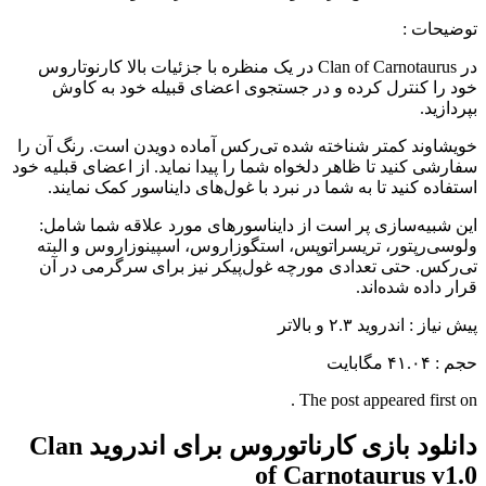
توضیحات :
در Clan of Carnotaurus در یک منظره با جزئیات بالا کارنوتاروس
خود را کنترل کرده و در جستجوی اعضای قبیله خود به کاوش
بپردازید.
خویشاوند کمتر شناخته شده تی‌رکس آماده دویدن است. رنگ آن را
سفارشی کنید تا ظاهر دلخواه شما را پیدا نماید. از اعضای قبلیه خود
استفاده کنید تا به شما در نبرد با غول‌های دایناسور کمک نمایند.
این شبیه‌سازی پر است از دایناسورهای مورد علاقه شما شامل:
ولوسی‌رپتور، تریسراتوپس، استگوزاروس، اسپینوزاروس و البته
تی‌رکس. حتی تعدادی مورچه غول‌پیکر نیز برای سرگرمی در آن
قرار داده شده‌اند.
پیش نیاز : اندروید ۲.۳ و بالاتر
حجم : ۴۱.۰۴ مگابایت
The post appeared first on .
دانلود بازی کارناتوروس برای اندروید Clan
of Carnotaurus v1.0