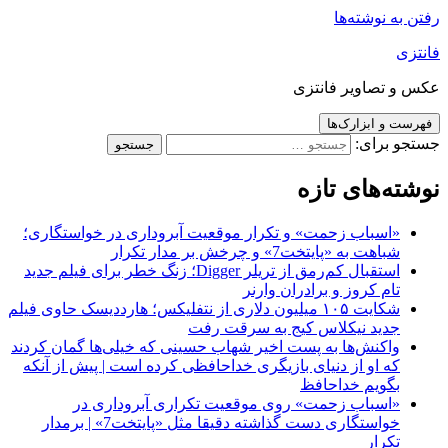
رفتن به نوشته‌ها
فانتزی
عکس و تصاویر فانتزی
فهرست و ابزارک‌ها
جستجو برای:
نوشته‌های تازه
«اسباب زحمت» و تکرار موقعیت آبروداری در خواستگاری؛
شباهت به «پایتخت7» و چرخش بر مدار تکرار
استقبال کم‌رمق از تریلر Digger؛ زنگ خطر برای فیلم جدید
تام کروز و برادران وارنر
شکایت ۱۰۵ میلیون دلاری از نتفلیکس؛ هارددیسک حاوی فیلم
جدید نیکلاس کیج به سرقت رفت
واکنش‌ها به پست اخیر شهاب حسینی که خیلی‌ها گمان کردند
که او از دنیای بازیگری خداحافظی کرده است | پیش از آنکه
بگویم خداحافظ
«اسباب زحمت» روی موقعیت تکراری آبروداری در
خواستگاری دست گذاشته دقیقا مثل «پایتخت7» | برمدار
تکرار