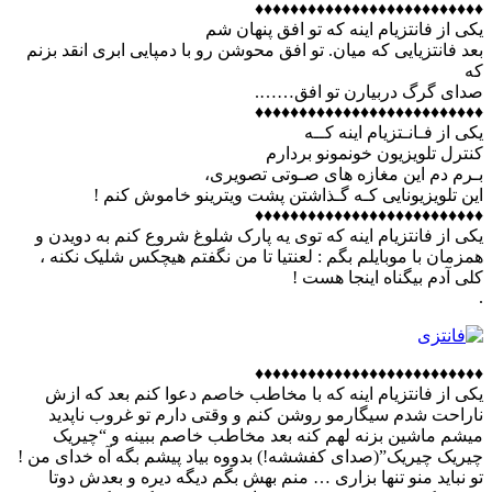
♦♦♦♦♦♦♦♦♦♦♦♦♦♦♦♦♦♦♦♦♦♦♦♦♦♦
یکی از فانتزیام اینه که تو افق پنهان شم
بعد فانتزیایی که میان. تو افق محوشن رو با دمپایی ابری انقد بزنم
که
صدای گرگ دربیارن تو افق…….
♦♦♦♦♦♦♦♦♦♦♦♦♦♦♦♦♦♦♦♦♦♦♦♦♦♦
یکی از فـانـتزیام اینه کــه
کنترل تلویزیون خونمونو بردارم
بـرم دم این مغازه های صـوتی تصویری،
این تلویزیونایی کـه گـذاشتن پشت ویترینو خاموش کنم !
♦♦♦♦♦♦♦♦♦♦♦♦♦♦♦♦♦♦♦♦♦♦♦♦♦♦
یکی از فانتزیام اینه که توی یه پارک شلوغ شروع کنم به دویدن و
همزمان با موبایلم بگم : لعنتیا تا من نگفتم هیچکس شلیک نکنه ،
کلی آدم بیگناه اینجا هست !
.
♦♦♦♦♦♦♦♦♦♦♦♦♦♦♦♦♦♦♦♦♦♦♦♦♦♦
ﯾﮑﯽ ﺍﺯ ﻓﺎﻧﺘﺰﯾﺎﻡ ﺍﯾﻨﻪ که ﺑﺎ مخاطب خاصم دعوا ﮐﻨﻢ ﺑﻌﺪ ﮐﻪ ﺍﺯش
ﻧﺎﺭﺍﺣﺖ ﺷﺪﻡ ﺳﯿﮕﺎﺭمو ﺭﻭﺷﻦ ﮐﻨﻢ ﻭ ﻭﻗﺘﯽ ﺩﺍﺭﻡ ﺗﻮ ﻏﺮﻭﺏ ﻧﺎﭘﺪﯾﺪ
ﻣﯿﺸﻢ ﻣﺎﺷﯿﻦ ﺑﺰﻧﻪ ﻟﻬﻢ ﮐﻨﻪ ﺑﻌﺪ مخاطب خاصم ﺑﺒﯿﻨﻪ و “ﭼﯿﺮﯾﮏ
ﭼﯿﺮﯾﮏ ﭼﯿﺮﯾﮏ”(صدای کفششه!) ﺑﺪﻭﻭﻩ ﺑﯿﺎﺩ ﭘﯿﺸﻢ ﺑﮕﻪ آه ﺧﺪﺍی ﻣﻦ !
ﺗﻮ ﻧﺒﺎﯾﺪ ﻣﻨﻮ ﺗﻨﻬﺎ ﺑﺰﺍﺭﯼ … ﻣﻨﻢ ﺑﻬﺶ ﺑﮕﻢ ﺩﯾﮕﻪ ﺩﯾﺮﻩ و بعدش ﺩﻭﺗﺎ