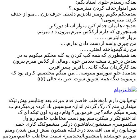
بعدکه رسیدم جلوی استاد بگم:
ببین!منوازحذف کردن میترسونی؟
بعدمحکم بکوبم رومیز دادبزنم دلعنتی حرف بزن….منو از حذف
کردن میترسونی؟
بعدبچه هامیان جدام کنن منواز استاد دورکنن
همینجوری که دارم ازکلاس میرم بیرون داد میزنم:
برواز خدابترس…….
من چیزی واسه ازدست دادن ندارم….
من زندگیموباختم لعنتی……
بعد همینطوری که همه کپ کردن یه کله محکم میکوبم به در
بعدش درخورد میشه بعدمن خونی ومالی از کلاس میرم بیرون
بعد کارگردان میگه کات….آفرین پسر آفرین
بعدمیاد جلو صورتمو میبوسه….من میگم مخلصیم..کاری بود که
برمیومد دیگه همه تشویق سوت اصن یه حالی:)))))
توخیابون دارم بامخاطب خاصم قدم میزنم.بعد چنتاپسربهش تیکه
میندازن.منم ک رگ گردنم اندازه سوسیس باد کرده برمیگردم ب
پسره میگم جانم؟چی فرمودین؟اونام دوباره اون تیکه ای ک
انداختنو تکرار میکنن،منم یهو دست مخاطب خاصم رو ول
میکنمومیرم سمتشون.باهاشون درگیر میشموکتک کاری خفنی
توخیابون راه می افته.بعد درحالیکه همشون نقش زمین شدن ومنم
صورتم خونیشده پامیشموبالبخندمیرم سمت مخاطب خاصم،مردمم