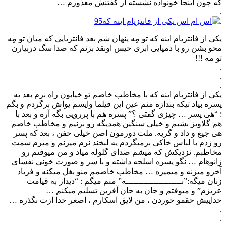
که چون اینجا خونواده نشسته از گفتنش معذورم …
.
.
یکی از فانتزیام اینه که تو مِه پنهان شم بعد فانتزیایی که میان تو مِه
محو بشن رو با دمپایی ابری خیس اونقد بزنم که صدا سگ دربیارن
تو مه !!!
.
.
.
یکی از فانتزیام اینه که با مخاطب خاصم تو خیابون راه برم بعد یه
پسره بیاد تیکه بندازه منم عین این فیلما وایسم یواش برگردم و بگم
: “هی پسر … چیزی گفتی ؟” پسره هم با پررویی بگه آره و بعد با
هم گلاویز بشیم و خیلی سنگین همدیگه رو بزنیم و مخاطب خاصم
هی جیغ و داد و گریه. ملت دورمون اصن خیلی خفن ، بعد که پسر
رو زدم با لباس خاکی برمیگردم یه لبخند نرم میزنم و میرم سمت
مخاطبم. نزدیکش که میشم صدای گلوله میاد و من میوفتم رو
زانوهام … نگو پسره اسلحه داشته و با سر و صورت خونی نفسای
آخرو میزنه و میمیره … مخاطب خاصمم منو بغل میکنه و فریاد
زنان میگه:”نــــــــــــــــــــــه” منم میگم : “دیدار به قیامت
عزیزم” و میوفتم و جان به جان آفرین تسلیم میکنم …
خداییش حقمو خوردن ، من لایق اسکارم ، اصغر خدا ازت نگذره …
.
.