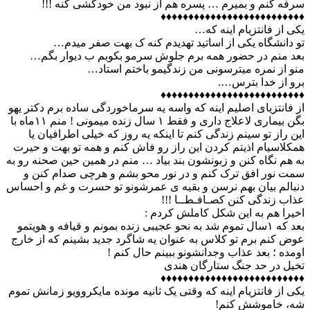
ﺳﺮﻓﻪ ﮐﻨﻢ و ﺑﻤﯿﺮﻡ … پسره ﻫﻢ ﺍﺯ ﻧﺒﻮﺩ ﻣﻦ ﺧﻮﺩﮐﺸﯽ ﮐﻨﻪ !!!
♦♦♦♦♦♦♦♦♦♦♦♦♦♦♦♦♦♦♦♦♦♦♦♦♦♦
یکی از فانتزیام اینه که…
تو دانشگاه یکی از اساتید تهدیدم کنه ک بهت صفر میدم…
بعد منم در حضور همه برم جلوش سرمو بکوبم ب دیوار بگم…
منو از نمره میترسونی من زندگیمو باختم استاد…
برو از خدا بترس….
♦♦♦♦♦♦♦♦♦♦♦♦♦♦♦♦♦♦♦♦♦♦♦♦♦♦
از فانتزیای اصلیم اینه که واسه یه سرماخوردگی ساده برم دکتر یهو
بگن بیماری لاعلاج داری و فقط ۱ سال زنده میمونی ! منم ۱۱ماه با
این راز تو سینم زندگی کنم تا اینکه یه روز که خیلی اطرافیان یا
همکلاسیام اذیتم کردن این راز رو فاش کنم و همه تو بهت و حیرت
به هم نگاه کنن و زبونشون بند بیاد … منم در همین حین صحنه رو به
سمت نور افق ترک کنم و در نور محو بشم و هرچی صدام کنن و
دنبالم بیان بهم نرسن و بقیه ی عمرشونو تو حسرت و غم و احساس
عذاب زندگی کنن کصـافـطــا !!!
اخیرا هم به این شکل کاملش کردم :
بعد که ۱سال تموم شد به نحو عجیبی زنده بمونم و قیافه و هویتمو
عوض کنم برم تو کلاس به عنوان یه شاگرد جدید بشینم که از خارج
اومده ؛ بعد عذاب وجدانشونو ببینم حال کنم !
تخیل در حد جنگ ستارگان هندی
♦♦♦♦♦♦♦♦♦♦♦♦♦♦♦♦♦♦♦♦♦♦♦♦♦♦
یکی از فانتزیام اینه که وقتی یک ثانیه مونده مایکروویو زمانش تموم
شه، خاموشش کنم!