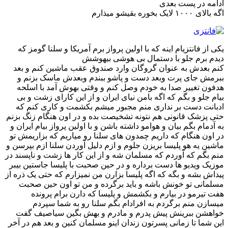
ادامه در پست بعدی
اگه بالای ۱۰۰۰ لایک بخوره بقیشو میذارم
یکی از فانتزیام اینه که با اولین پرواز برم آمریکا و سلنا گومز که
دیدم برم جلو با دستمال بی هوشی بیهوشش
کنم بعدش به عنوان گروگان وارد صندوق عقب ماشین کنم و بعد
ببرمش جای پرت وبعد دست و پاشو ببندم وبعدش ماسک بزنم و
هدفون تغییر صدا به خودم وصل کنم و وقتی بهوش آمد با اسلحه
بیام جلو و بگم که اگه بامن نیای ایران و از این کارای زشت و بی
ادبانت دست بر نداری منم مجبور میشم بکشمت و کاری کنم که
حتی پزشک قانونی هم نتونه تشخیصت بده و در اون هنگام زنگ بزنم
به آدمام بگم بیان و هوامو داشته باشن و با اولین پرواز بیام ایران و
در اون هنگام که داریم چمدون های سلنا رو میاریم که بزاریمش تو
ماشین یه هو پلیسا بریزن جلوم و ازم دلیل آوردن سلنا ازم بپرسن و
منم بگم که آوردم که مسلمان شه و از این کار ها زشت و ناپسند در
موزیک ویدیو ها دست برداره و در حین صحبت با پلیسا جاستین بیبر
پیداش بشه و بگه که اگه پلیسا بزارن من نمیزارم که حتی یک ذره از
مسلمانی تو خونش باشه و باید برگرده و من تو اون حین صحبت
هفت تیرمو در بیارم و بکشمش و پلیسا که دارن برام پرونده
میسازن منم برگردم به افرادام بگم سلنا رو به شما سپردم
خواهشن ببرینش پیش پدرم و مادرم و بهش بگین سیاصیف گفت
این شما تا زمانی پسرتون زندان اینو مسلمان کنین و بعد هم در آخر