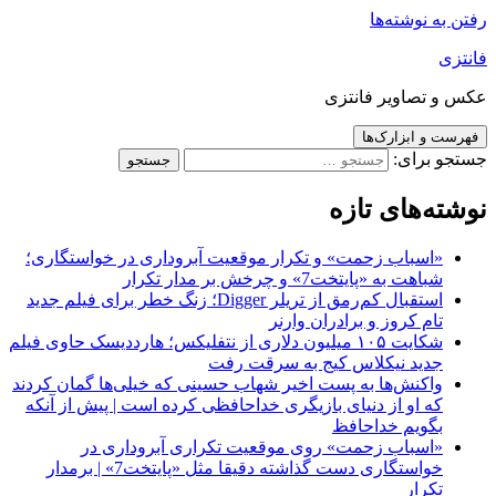
رفتن به نوشته‌ها
فانتزی
عکس و تصاویر فانتزی
فهرست و ابزارک‌ها
جستجو برای:
نوشته‌های تازه
«اسباب زحمت» و تکرار موقعیت آبروداری در خواستگاری؛
شباهت به «پایتخت7» و چرخش بر مدار تکرار
استقبال کم‌رمق از تریلر Digger؛ زنگ خطر برای فیلم جدید
تام کروز و برادران وارنر
شکایت ۱۰۵ میلیون دلاری از نتفلیکس؛ هارددیسک حاوی فیلم
جدید نیکلاس کیج به سرقت رفت
واکنش‌ها به پست اخیر شهاب حسینی که خیلی‌ها گمان کردند
که او از دنیای بازیگری خداحافظی کرده است | پیش از آنکه
بگویم خداحافظ
«اسباب زحمت» روی موقعیت تکراری آبروداری در
خواستگاری دست گذاشته دقیقا مثل «پایتخت7» | برمدار
تکرار