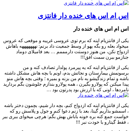
اس ام اس های خنده دار فانتزی
اس ام اس های خنده دار
یکی از فانتزیام اینه که برم توی عروسی غریبه و موقعی که عروس
میخواد بعله رو بگه یهو از وسط جمعیت داد برنم: نهههههههه باهاش
ازدواج نکن، من هنوز دوستت دارمممم … بعد فامیلای دوماد
جنازمو ببرن سمت افق!!!
یکی از فانتزیام اینه که یه پیرمرد پولدار تصادف کنه و من
برسونمش بیمارستان و نجاتش بدم، اونم با بچه هاش مشکل داشته
باشه و تمام زندگیشو به نام من بزنه و بمیره ؛ وقتی بچه هاش منو
پیدا میکنن که پولارو بگیرن ، همه پولارو بندازم جلوشون بگم بردارید
نامردها ، اونی که با ارزش بود پدرتون بود …
یکی از فانتزیام اینه که ازدواج کنم، بچه دار شیم، بچمون دختر باشه
، اسمشو بذاریم گیتا، بعد با زنم دعوا کنم و جول و پلاسش رو که
خواست جمع کنه بره خونه باباش بهش بگم: هرچی میخوای ببری ببر
، فقط گیتارو با خودت نبر !!!