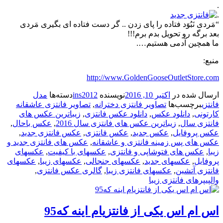
.
.
“مَردی نَبُوَد فتاده را پای زدن .. گر دست فتاده ای بگيری مَردی
بعد برگه رو تحویل بدم برم!!!
ما همچین آدمی هستیم….
منبع:
http://www.GoldenGooseOutletStore.com
ارسال شده در
اکتبر 10, 2016
نویسنده
ins2012
دسته‌ها
مدل
فانتزی
برچسب‌ها
تصاویر فانتزی دخترانه
,
تصاویر فانتزی عاشقانه
کارتونی
,
دانلود عکس
,
دانلود عکس فانتزی
,
زیباترین عکس های
فانتزی سال
,
زیباترین عکس های فانتزی سال 2016
,
عکس باحال
,
عکس پروفایل
,
عکس جدید
,
عکس فانتزی
,
عکس فانتزی جدید
,
عکس های پس زمینه فانتزی و عاشقانه
,
عکس های فانتزی جدید و
زیبا
,
عکس های فتوشاپی و فانتزی
,
عکسهای با کیفیت
,
عکسهای
پروفایل
,
عکسهای جدید
,
عکسهای جنجالی
,
عکسهای زیبا
,
عکسهای
فانتزی آتشین
,
عکسهای فانتزی زیبا
,
گالری عکس فانتزی
,
والپیپرهای فانتزی زیبا
اس ام اس یکی‌ از فانتزیام اینه که95