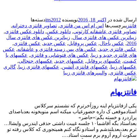
ارسال شده در
اکتبر 18, 2016
نویسنده
ins2012
دسته‌ها
فانتزی
برچسب‌ها
اس ام اس من فانتزی
,
تصاویر فانتزی دخترانه
,
تصاویر فانتزی عاشقانه کارتونی
,
دانلود عکس
,
دانلود عکس فانتزی
,
زیباترین عکس های فانتزی سال
,
زیباترین عکس های فانتزی سال
2016
,
عکس باحال
,
عکس پروفایل
,
عکس جدید
,
عکس فانتزی
,
عکس فانتزی جدید
,
عکس های پس زمینه فانتزی و عاشقانه
,
عکس
های فانتزی جدید و زیبا
,
عکس های فتوشاپی و فانتزی
,
عکسهای با
کیفیت
,
عکسهای پروفایل
,
عکسهای جدید
,
عکسهای جنجالی
,
عکسهای زیبا
,
عکسهای فانتزی آتشین
,
عکسهای فانتزی زیبا
,
گالری
عکس فانتزی
,
والپیپرهای فانتزی زیبا
فانتزیهام
یکی ازفانتزیام اینه روزآخرترم که نشستم سرکلاس
استادموقعی ک داره حضورغیاب میکنه اسم منوبخونه بعدباصدای
پرازدرد و خسته بگم:«حاضر»
بعداستاد بگه آقاشما۱۰ جلسه غیبت داشتی حذفی ایندرس وایشاا…
ترم بعد،بعدبلندشم و استادو نگاه کنم همینجوری که کلاس رفته تو
سکوت آروم آروم برم سمت استاد….