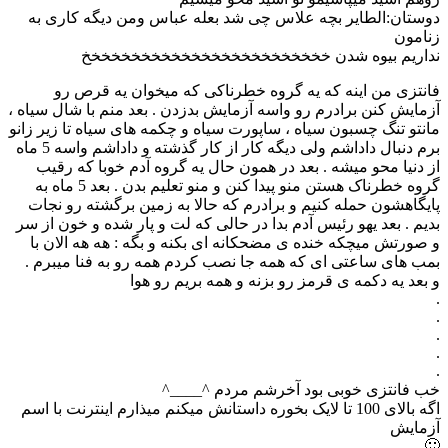
دوستان:الطایر بچه علاس چی شد بعله عباس ومن دیگه کاری به
زنامون
نداریم بیوه شدن خخخخخخخخخخخخخخخخخخخخخخخخخ
فانتزی من اینه که یه گروه خطرناکی که میخوان یه قرص رو
آزمایش کنن برادرم رو واسه آزمایش بدزدن . بعد منم با شال سیاه ،
مانتو تنگ چسبون سیاه ، ساپورت سیاه و چکمه های سیاه تا زیر زانو
برم دنبال داداشم ولی دیگه کار از کار گذشته و داداشم واسه 5 ماه
از دنیا محو میشه . بعد در همون حال یه گروه آدم خوبا که رقیب
گروه خطرناک هستن منو پیدا کنن و منو تعلیم بدن . بعد 5 ماه به
پایگاهشون حمله کنیم و برادرم که حالا به زمین برگشته رو نجات
بدیم . بعد یهو رئیس آدم بدا در حالی که لت و پار شده و خون از سر
و صورتش میچکه خنده ی مضحکانه ای بکنه و بگه : هه هه الان با
بمب های ساعتی ای که همه جا نصب کردم همه رو به فنا میبرم .
و بعد یه دکمه ی قرمز رو بزنه و همه بریم رو هوا
.
.
.
.
.
خب فانتزی خوبی بود آخرشم مردم ^____^
اگه بالای 100 تا لایک بخوره داستانش میکنم میذارم اینترنت با اسم
آزمایش
🙂