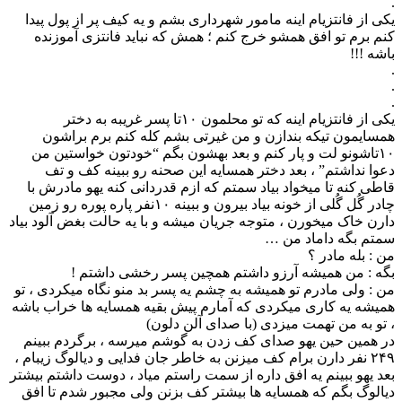
.
یکی از فانتزیام اینه مامور شهرداری بشم و یه کیف پر از پول پیدا
کنم برم تو افق همشو خرج کنم ؛ همش که نباید فانتزی آموزنده
باشه !!!
.
.
.
یکی از فانتزیام اینه که تو محلمون ۱۰تا پسر غریبه به دختر
همسایمون تیکه بندازن و من غیرتی بشم کله کنم برم براشون
۱۰تاشونو لت و پار کنم و بعد بهشون بگم “خودتون خواستین من
دعوا نداشتم” ، بعد دختر همسایه این صحنه رو ببینه کف و تف
قاطی کنه تا میخواد بیاد سمتم که ازم قدردانی کنه یهو مادرش با
چادر گُل گُلی از خونه بیاد بیرون و ببینه ۱۰نفر پاره پوره رو زمین
دارن خاک میخورن ، متوجه جریان میشه و با یه حالت بغض آلود بیاد
سمتم بگه داماد من …
من : بله مادر ؟
بگه : من همیشه آرزو داشتم همچین پسر رخشی داشتم !
من : ولی مادرم تو همیشه به چشم یه پسر بد منو نگاه میکردی ، تو
همیشه یه کاری میکردی که آمارم پیش بقیه همسایه ها خراب باشه
، تو به من تهمت میزدی (با صدای آلن دلون)
در همین حین یهو صدای کف زدن به گوشم میرسه ، برگردم ببینم
۲۴۹ نفر دارن برام کف میزنن به خاطر جان فدایی و دیالوگ زیبام ،
بعد یهو ببینم یه افق داره از سمت راستم میاد ، دوست داشتم بیشتر
دیالوگ بگم که همسایه ها بیشتر کف بزنن ولی مجبور شدم تا افق