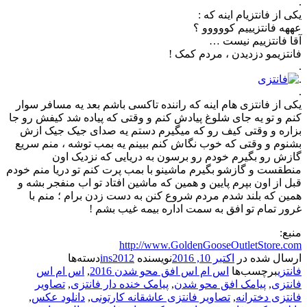
.
ﯾﮑﯽ ﺍﺯ ﻓﺎﻧﺘﺰﯾﺎﻡ ﺍﯾﻨﻪ ﮐﻪ :
عههه ﻓﺎﻧﺘﺰﯾﯿﯿﻢ ﮐﻮﻭﻭﻭﻭ ؟
ﺁﻗﺎ ﻓﺎﻧﺘﺰﯾﯿﻢ ﻧﯿﺴﺖ …
ﻓﺎﻧﺘﺰﯾﻤﻮ ﺩﺯﺩﯾﺪﻥ ، مردم کمک !
.
.
.
یکی از فانتزی هام اینه که راننده تاکسی باشم بعد یه مسافر سوار
کنم و تو یه جای شلوغ پیادش کنم و وقتی که پیاده شد کیفش رو جا
بزاره و وقتی کیف رو که میگیرم دستم یه صدای جیک جیک ازش
بشنوم و وقتی که خوب نگاش کنم ببینم یه بمب توشه ، منم سریع
گازش رو بگیرم خودم رو برسون به دریایی که نزدیک اون
منطقست و گازشو بگیرم ماشینو با بمب پرت کنم تو دریا منم خودم
قبل از اون بپرم پایین و همین که ماشین افتاد تو اب منفجر بشه و
همین که بلند شدم مردم شروع کنن به دست زدن برام ؛ منم با
غرور تمام تو افق به سمت اداره بیمه غیب بشم !
منبع:
http://www.GoldenGooseOutletStore.com
ارسال شده در
اکتبر 10, 2016
نویسنده
ins2012
دسته‌ها
فانتزی
برچسب‌ها
اس ام اس افق محو شدن 2016
,
اس ام اس
فانتزی
,
پیامک افق محو شدن
,
پیامک خنده دار فانتزی
,
تصاویر
فانتزی دخترانه
,
تصاویر فانتزی عاشقانه کارتونی
,
دانلود عکس
,