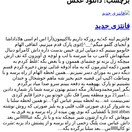
برچسب: دانلود عکس
فانتزی جدید
فانتزیم اینه که؛یه روزکه داریم بااکیپمون(آرا اس ام اسی ها[داداشا
و آبجیای گلمو میگم^__^])توی پارک قدم میزنیم، اتفاقی الهام
خانومو ببینیم که دمپایی ابری خیس بدست داره داش کامرانو دنبال
میکنهداش کامی ب ما میرسه با لب و لوچه ی آویزون که تف ازش
میچکه زل بزنه تو چشمای هممون و با بغض بگه ؛غلط کردم به
همین دکمه اینترمون که یه ماه آذوقه غذایی توش ذخیره کردم قسم
دیگه دس به موزای دسر نمیزنم…همین لحظه الهام از راه برسه و با
وساطت اکیپ این قضیه ختم بخیر شه ماهم خوشحال و خندان
بشینیم تو پارک .یهوهمه یه دفعه ببینم سرو صدا میاد برگردم
بگم_امیرمحمدوسایلار مگه دستم بهتون نرسه شما باز شماره دادین
…امیر21 برو منطقه پسرا فک نکن خودتو بین دخترا قایم کردی
نمی‌بینمت عه…یه لحظه ببینم عباس کو؟…تو همین لحظه سلنا با
یه شروار کردی صورتی قلب قلبی و یه بلیز صورتی که روش نوشته
just abbas با کفشایی که بوی پِهِن میده از راه برسه و یه قری به
موهاش که داره ازشون شیر میچکه بده و با ناز بگه عباااااااس بعد
داش عباس مث پلنگ زخمی از راه برسه و از پشتش داد بزنه :سَرت
تو کالبااااااس…بعد سلنا برگرده بگه…