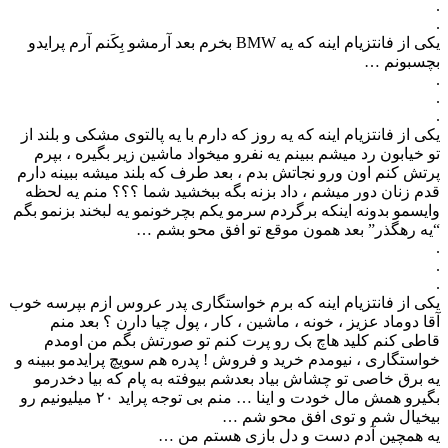
.
.
یکی از فانتزیام اینه که یه BMW بخرم بعد آرمشو بِکَنم آرم پرایدو
بچسبونم …
.
.
.
یکی از فانتزیام اینه که یه روز که دارم با یه پالتوی مشکی و بلند از
تو خیابون رد میشم ببینم یه نفرو میخواد ماشین زیر بگیره ، بپرم
پرتش کنم اون ورو نجاتش بدم ، بعد طرف که بلند میشه ببینه دارم
قدم زنان دور میشم ، داد بزنه بگه ببخشید شما ؟؟؟ منم یه لحظه
وایسمو بدونه اینکه برگردم سرمو یکم بچرخونمو یه لبخند بزنمو بگم
“یه رهگذر” بعد همون موقع تو افق محو بشم …
.
.
.
یکی از فانتزیام اینه که برم خواستگاری پدر عروس ازم بپرسه خوب
آقا دوماد عزیز ، خونه ، ماشین ، کار ، پول چیا دارن ؟ بعد منم
قاطی کنم کلید هاچ بک رو پرت کنم تو صورتش بگم من اومدم
خواستگاری ، نیومدم خرید و فروش ! پدره هم سویچ پرایدمو ببینه و
یه برق خاصی تو چشاش بیاد بعدشم بیوفته به پام که بیا دخدرمو
بگیرو همش مال‌ خودت و اینا … منم بی توجه پراید ۲۰ میلیونیم رو
بیخیال شم و توی افق محو شم …
یه همچین آدم دست و دل بازی هستم من …