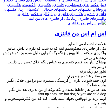
عکس های پس زمینه فانتزی و عاشقانه
,
عکس های فانتزی جدید و
زیبا
,
عکس های فتوشاپی و فانتزی
,
عکسهای با کیفیت
,
عکسهای
پروفایل
,
عکسهای جدید
,
عکسهای جنجالی
,
عکسهای زیبا
,
عکسهای
فانتزی آتشین
,
عکسهای فانتزی زیبا
,
گالری عکس فانتزی
,
والپیپرهای فانتزی زیبا
,
یکی از فانتزی های من اینه
اس ام اس من فانتزی
علامت اختصاصی الطایر
یکی از فانتزیای معکوسمم اینه که یه شب که دارم با داش عباس
ولکردی میکنم سلنا بهش بزنگه بگه کجایی ذلیل شده بچه تو خودش
ریده بدو براش
پوشاک بیار بعد قطع کنه.منم به عباس بگم خاک توسر زن ذلیلت
دومتر بعد
تیلور بم زنگ بزنه
من سلام عشقم چطوری
اون خفه شو بابا دارم از گرسنگی میمیرم بدو برامون فلافل بگیر
بیار و قطع کنه
بعد عباس هم هاهاها بخنده و بگه توکه از من بدتری بعد بش بگم
shut up abas iam hot dog & you are cold dog
اونم بزنه تو ذووقش بخواد اسید پاشی کنه که من فکرشومیخونم و
همزمان
روهم اسید میپاشیمو تو اسید محو میشیم