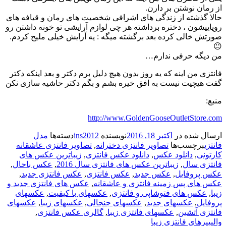
از رمان نوشتن بر دارن.
حالا گذشته از زندگی های اشرافی شخصیت های رمان و قیافه های
رویاییشون ، دختره برداشته هر چی لوازم آرایشی تو خونه داشتن رو
صورتش خالی کرده بعد برگشته میگه : یه آرایش خیلی ملیح کردم.
😐
من دیگه حرفی ندارم…
فانتزی من اینه که یه روز بدون هیچ دلیل برم دکتر و بعد اینکه دکتر
گفت هیچیت نیست به افق خیره بشم و بگم دکتر حاشیه سازی نکن
منبع:
http://www.GoldenGooseOutletStore.com
ارسال شده در
اکتبر 18, 2016
نویسنده
ins2012
دسته‌ها
مدل
فانتزی
برچسب‌ها
تصاویر فانتزی دخترانه
,
تصاویر فانتزی عاشقانه
کارتونی
,
دانلود عکس
,
دانلود عکس فانتزی
,
زیباترین عکس های
فانتزی سال
,
زیباترین عکس های فانتزی سال 2016
,
عکس باحال
,
عکس پروفایل
,
عکس جدید
,
عکس فانتزی
,
عکس فانتزی جدید
,
عکس های پس زمینه فانتزی و عاشقانه
,
عکس های فانتزی جدید و
زیبا
,
عکس های فتوشاپی و فانتزی
,
عکسهای با کیفیت
,
عکسهای
پروفایل
,
عکسهای جدید
,
عکسهای جنجالی
,
عکسهای زیبا
,
عکسهای
فانتزی آتشین
,
عکسهای فانتزی زیبا
,
گالری عکس فانتزی
,
والپیپرهای فانتزی زیبا