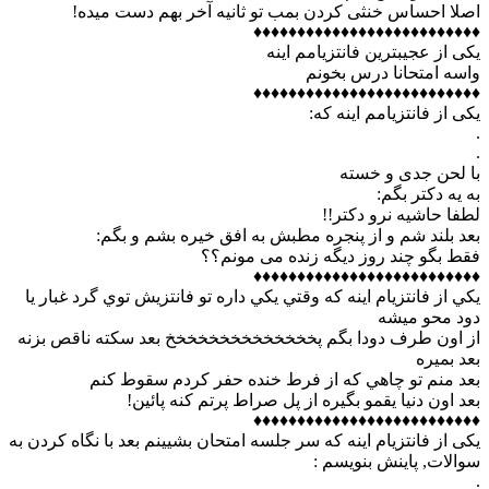
اصلا احساس خنثی کردن بمب تو ثانیه آخر بهم دست میده!
♦♦♦♦♦♦♦♦♦♦♦♦♦♦♦♦♦♦♦♦♦♦♦♦♦♦
یکی از عجیبترین فانتزیامم اینه
واسه امتحانا درس بخونم
♦♦♦♦♦♦♦♦♦♦♦♦♦♦♦♦♦♦♦♦♦♦♦♦♦♦
یکی از فانتزیامم اينه كه:
.
.
با لحن جدی و خسته
به یه دکتر بگم:
لطفا حاشیه نرو دکتر!!
بعد بلند شم و از پنجره مطبش به افق خیره بشم و بگم:
فقط بگو چند روز دیگه زنده می مونم؟؟
♦♦♦♦♦♦♦♦♦♦♦♦♦♦♦♦♦♦♦♦♦♦♦♦♦♦
يكي از فانتزيام اينه كه وقتي يكي داره تو فانتزيش توي گرد غبار يا
دود محو ميشه
از اون طرف دودا بگم پخخخخخخخخخخخخخخ بعد سكته ناقص بزنه
بعد بميره
بعد منم تو چاهي كه از فرط خنده حفر كردم سقوط كنم
بعد اون دنيا يقمو بگيره از پل صراط پرتم كنه پائين!
♦♦♦♦♦♦♦♦♦♦♦♦♦♦♦♦♦♦♦♦♦♦♦♦♦♦
یکی از فانتزیام اینه که سر جلسه امتحان بشیینم بعد با نگاه کردن به
سوالات, پاینش بنویسم :
.