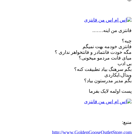
فانتزی من اینه…….
چیه؟
فانتزی خودمه بهت نمیگم
مگه خودت فانتمادر و فانتخواهر نداری ؟
میای فانت مردمو میخونی؟
بی ادب
بگم سرهنگ بیاد تطبیقت کنه؟
ویدال،ایکاردی
بگم مدیر مدرستون بیاد؟
پست اولمه لایک بفرما
منبع:
http://www.GoldenGooseOutletStore.com