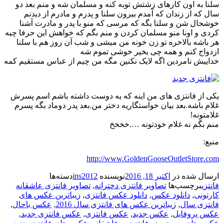
سلنا به اون کارهای زشتش توبه کنه و مسلمان شه و منم بعد دو
سال که از زندان که آمدم بیرون سلنا و پدرم و مادرم از دیدنم
خوشحال شن و سلنا بگه که مرسی که منو با پدر و مادرت آشنا
کردی و اونا منو مسلمان کردن و منم بگم که خواهش این حرفا چیه
هر باشه بالاخره تو زن خونه من میشی و شب آن روز هم با سلنا
ازدواج کنم و همه چی بخیر خوشی تموم شه
خداییش نامردین اگه لایک نکنین مگه من چیم از عباس مستقیم کمه
یکی از فانتزی های من اینه که یه دوست داشته باشم اسم پسرش
غلام باشه.بعد بیان خواستگاریه دختر من.بعد پدر دوماد بگه پسرم
غلامتونه!
منم بگم نه غلام خودتونه ….خخخخ
منبع:
http://www.GoldenGooseOutletStore.com
ارسال شده در
اکتبر 18, 2016
نویسنده
ins2012
دسته‌ها
فانتزی
برچسب‌ها
تصاویر فانتزی دخترانه
,
تصاویر فانتزی عاشقانه
کارتونی
,
دانلود عکس
,
دانلود عکس فانتزی
,
زیباترین عکس های
فانتزی سال
,
زیباترین عکس های فانتزی سال 2016
,
عکس باحال
,
عکس پروفایل
,
عکس جدید
,
عکس فانتزی
,
عکس فانتزی جدید
,