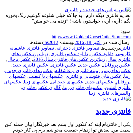
بعد یه فانتزی دیگه دارم : یه جا که خیلی شلوغه گوشیم زنگ بخوره
بگم : آره ، آره ، حواستون باشه ؛ “زنده می خوامش”
منبع:
http://www.GoldenGooseOutletStore.com
ارسال شده در
اکتبر 18, 2016
نویسنده
ins2012
دسته‌ها
فانتزی
برچسب‌ها
تصاویر فانتزی دخترانه
,
تصاویر فانتزی عاشقانه
کارتونی
,
دانلود عکس
,
دانلود عکس فانتزی
,
زیباترین عکس های
فانتزی سال
,
زیباترین عکس های فانتزی سال 2016
,
عکس باحال
,
عکس پروفایل
,
عکس جدید
,
عکس فانتزی
,
عکس فانتزی جدید
,
عکس های پس زمینه فانتزی و عاشقانه
,
عکس های فانتزی جدید و
زیبا
,
عکس های فتوشاپی و فانتزی
,
عکسهای با کیفیت
,
عکسهای
پروفایل
,
عکسهای جدید
,
عکسهای جنجالی
,
عکسهای زیبا
,
عکسهای
فانتزی آتشین
,
عکسهای فانتزی زیبا
,
گالری عکس فانتزی
,
والپیپرهای فانتزی زیبا
فانتزی جدید
یکی از فانتزیام اینه که کنکور اول بشم بعد خبرنگارا بیان حمله کنن
سمت من. بعدش تو ازدهام جمعیت محو شم برم پی کار خودم