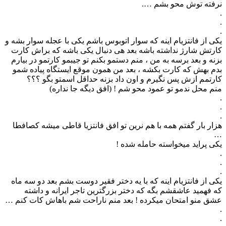
نرفته توش محو بشم ….
.
.
.
یکی از فانتزیام اینه که سوار اتوبوس باشم یکی با عجله سوار بشه و
کارتش شارژ نداشته باشه بعد هی دنبال یکی باشه که براش کارت
بزنه و بعد برسه به من ، منم دستمو بکنم تو جیبمو کارتمو در بیارم
بدم بهش که کارت بکشه ، بعد من همون موقع ایستگاه پیاده شمو
کارتمم ازش پس نگیرم و اون داد بزنه حداقل اسمتو بگو ؟؟؟
منم محل ندمو تو عمود محو شم ! (افق دیگه جا نداره)
.
.
.
هزار بار گفتم همه با هم نرین تو افق فانتزیا قاطی میشه کصافطا
…
یکی پراید میخواسته حامله شده !
.
.
.
یکی از فانتزیام اینه که با یه دختر فقیر دوست بشم بعد دو سه ماه
که فهمید عاشقشم بگه که دختر بزرگترین تاجر ایرانه و داشته
عشق منو امتحان میکرده ! بعد منم ناراحت شم باهاش کات کنم …
.
.