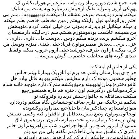
همه جمع شدن دوروبرمادارن واسه منوغیرتم هورامیکشن ک
یهویکی ازون پسرایه تفنگ ازجیبش درمیاره وبه پشت من شلیک
میکنه،اونم دوتاپشت سرهم عشقم دادمیکشه نههههههههه…منم می
افتم روزانوهامو قبل ازاینکه بیفتم زمین مخاطب خاصم بغلم میکنه
و میگه میکائیل تو بایدزنده بمونی من خیلی اذیتت کردم،منوببخش
من همیشه عاشقت بودموهنوزم هستم.منم درحالیکه دارمنفسای
آخرو میکشم بریده بریده میگم دوس…دوست دا….دارم…دارم…
عز….یزم…..بعدش میمیرمواون فریادخیلی بلندی میزنه وتوبغل من
گریه میکنه،از اون طرف،خورشیدخیلی آروم غروب میکنه وفقط
صدای گریه های مخاطب خاصم ب گوش میرسه…
یکی از فانتزیام اینه که:
جراح ی بیمارستان باشم.بعد برم تو اتاق یک بیمارتاببینم حالش
چطوره.همون موقع ک دارم معاینش میکنم یهو یه قاتل بیادداخل
اتاقو دختره(بیمار)اونوببینه وجیغ بکشه.منم ک تازه متوجه قاتله شدم
برگردموباهاش درگیرشم اون دختره هم داره همینطورجیغ
میکشه،بعدقاتله یه چاقوازجیبش دربیاره وفروکنه تو
شکمم.درحالیکه من دارم صاف توچشماش نگاه میکنم ودردداره
منوازپامیندازه چنتادکتر بیان داخل(جیغ بیماراوناروکشونده
اونجا)ومنوتواون وضع ببینن.بعدقاتل از اتاقفرار کنه وکسی دستش
بهش نرسه.دکترابیان منوباتخت بیمارستانمون ببرن همون اتاق
عملی ک امروز صبح من اونجا جراحی داشتم.توراهروهم اون خانم
دکتری ک عاشق منه ولی تاحالابهم نگفته ولی من میدونم
بیاددنبالمومن درحالیکه دارم کم کم ازهوش میرم دادبزنه نه