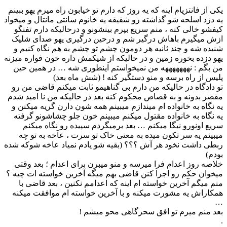
یکی از فانتزیام اینه که یه روز که دارم تو خیابون راه میرم یهو ببینم
یه دزد اسلحه شو گذاشته رو شقیقه یه خانوم سانتی مانتال و میخواد
کیفشو خالی کنه ، منم سریع بپرم بینشونو و درحالیکه دارم تفنگو
ازش میگیرم باهاش درگیر شم و درحین درگیری یهو صدای شلیک
شنیده شه و چند ثانیه هر دومون چشم تو چشم به هم نگاه کنیم و
یهو دزده بخوره زمین و در حالیکه از شیکمش داره خون فواره میزنه
من بگم : نهههههههه من نمیخواستم اینطوری شه … در همین حین
پلیس از راه برسه و منو دستگیر کنه ! (شش ماه بعد)
تو دادگاه در حالیکه من دارم بی گناهیمو ثابت میکنم قاضی من رو
مقصر بدونه و به قصاص محکوم کنه بعد در حالیکه من نا امید شدم
یه نگاه به خانواده ام میندازم میبینم همه شون دارن گریه میکنن و
یه نگاه به خانواده مقتول میکنم میبینم خون جلو چشاشونو گرفته
سریع اونورو نیگا میکنم … بعد برمیگردم سپیده رو نگاه میکنم
میبینم یه سر تکون میده به معنی خاک تو سرت ، عآخه به تو چه
ربطی داشت نخود هر آش ؟؟؟ (بقیه شو یادم نمیاد عاخه شوکه شده
بودم)
خلاصه روز اعدام فرا میرسه و منو میبرن برای اعدام ؛ بعد وقتی
میخوان حکم رو اجرا کنن قاضی بهم میگه آخرین خواسته ات چیه ؟
منم میگم آخرین خواسته ام اینه که اعدامم نکنین ، بعد قاضی با
همکاراش یه مشورت میکنه و با آخرین خواسته ام موافقت میکنه
…
بعد منم میرم تو افق سحرگاهی محو میشم !
.