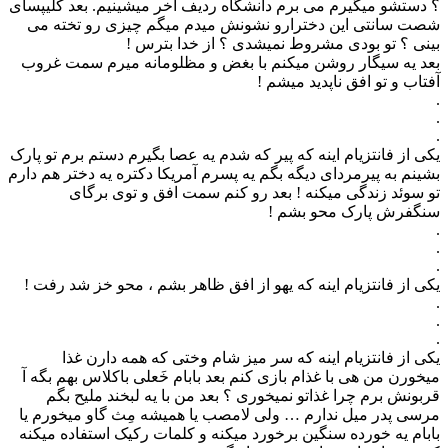
؟ دستشو میگیرم می برم دانشگاه ردیف آخر میشینیم. بعد کلیپسای
شصت سانتی این دخترارو نشونش میدم میگم چیزی رو تخته می
بینی ؟ تو بودی مشروط نمیشدی ؟ از خدا بترس !
بعد یه سیگار روشن میکنم با بغض و مظلومانه میرم سمت غروب
آفتاب و تو افق ناپدید میشم !
.
.
.
یکی از فانتزیام اینه که ﭘﯿﺮ ﮐﻪ ﺷﺪﻡ ﯾﻪ ﻋﺼﺎ ﺑﮕﯿﺮﻡ ﺩﺳﺘﻢ ﺑﺮﻡ ﺗﻮ ﭘﺎﺭﮎ
ﺑﺸﯿﻨﻢ ﺑﻪ ﭘﯿﺮﻣﺮﺩﺍﯼ ﺩﯾﮕﻪ ﺑﮕﻢ ﯾﻪ ﭘﺴﺮﻡ ﺁﻣﺮﯾﮑﺎ ﺩﮐﺘﺮﻩ یه ﺩﺧﺘﺮ ﻫﻢ ﺩﺍﺭﻡ
ﺗﻮ ﺳﻮﺋﺪ ﺯﻧﺪﮔﯽ ﻣﯿﮑﻨﻪ ! بعد رو کنم سمت افق و توی برگای
سنگفرش پارک محو بشم !
.
.
.
ﯾﮑﯽ ﺍﺯ ﻓﺎﻧﺘﺰﯾﺎﻡ ﺍﯾﻨﻪ ﮐﻪ ﯾﻬﻮ ﺍﺯ ﺍﻓﻖ ﻇﺎﻫﺮ ﺑﺸﻢ ، ﻣﺤﻮ ﺧﺰ ﺷﺪ رفت !
.
.
.
یکی از فانتزیام اینه که سر میز شام وختی که همه دارن غذا
میخورن من هی با غذام بازی کنم بعد بابام خَعلی باکلاس بهم بگه آ
قربونش برم چرا غذاتو نمیخوری ؟ بعد من با یه لبخند ملیح بگم
مرسی پدر میل ندارم … ولی لامصب یا همیشه مِث گاو میخورم یا
بابام یه خورده سنگین برخورد میکنه و کلمات رکیک استفاده میکنه