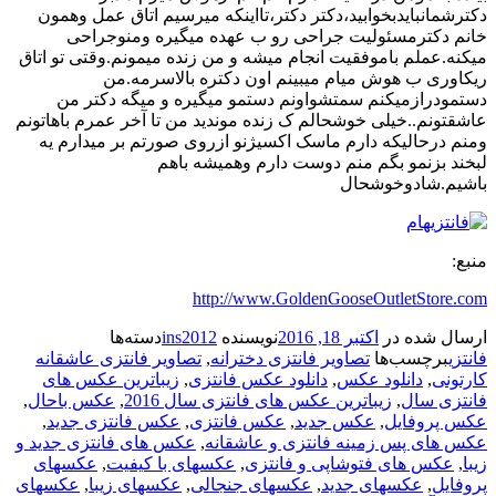
دکترشمانبایدبخوابید،دکتر دکتر،تااینکه میرسیم اتاق عمل وهمون
خانم دکترمسئولیت جراحی رو ب عهده میگیره ومنوجراحی
میکنه.عملم باموفقیت انجام میشه و من زنده میمونم.وقتی تو اتاق
ریکاوری ب هوش میام میبینم اون دکتره بالاسرمه.من
دستمودرازمیکنم سمتشواونم دستمو میگیره و میگه دکتر من
عاشقتونم..خیلی خوشحالم ک زنده موندید من تا آخر عمرم باهاتونم
ومنم درحالیکه دارم ماسک اکسیژنو ازروی صورتم بر میدارم یه
لبخند بزنمو بگم منم دوست دارم وهمیشه باهم
باشیم.شادوخوشحال
منبع:
http://www.GoldenGooseOutletStore.com
ارسال شده در
اکتبر 18, 2016
نویسنده
ins2012
دسته‌ها
فانتزی
برچسب‌ها
تصاویر فانتزی دخترانه
,
تصاویر فانتزی عاشقانه
کارتونی
,
دانلود عکس
,
دانلود عکس فانتزی
,
زیباترین عکس های
فانتزی سال
,
زیباترین عکس های فانتزی سال 2016
,
عکس باحال
,
عکس پروفایل
,
عکس جدید
,
عکس فانتزی
,
عکس فانتزی جدید
,
عکس های پس زمینه فانتزی و عاشقانه
,
عکس های فانتزی جدید و
زیبا
,
عکس های فتوشاپی و فانتزی
,
عکسهای با کیفیت
,
عکسهای
پروفایل
,
عکسهای جدید
,
عکسهای جنجالی
,
عکسهای زیبا
,
عکسهای