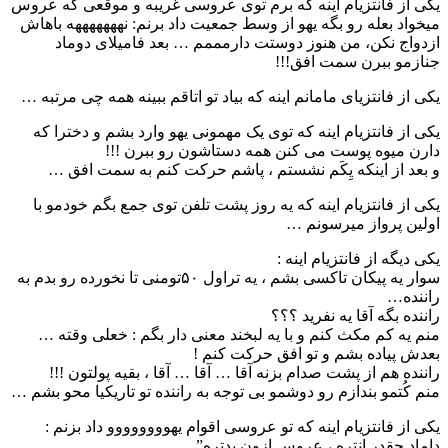
یکی از فانتزیام اینه که برم توی عروسی غریبه و موقعی که عروس
میخواد بعله رو بگه یهو از وسط جمعیت داد برنم: نهههههههه باهاش
ازدواج نکن، من هنوز دوستت دارمممم … بعد فامیلای دوماد
جنازمو ببرن سمت افق!!!
یکی از فانتزیای مامانم اینه که بیاد تو اتاقم ببینه همه چی مرتبه …
یکی از فانتزیام اینه که توی یک مهمونی یهو وارد بشم و دخترا که
دارن میوه پوست می کنن همه دستاشون رو ببرن !!!
و بعد از اینکه یِکَم نشستم ، پاشم حرکت کنم به سمت افق …
یکی از فانتزیام اینه که یه روز پشت تلفن توی جمع بگم خودمو با
اولین پرواز میرسونم …
یکی دیگه از فانتزیام اینه :
سوار یه پیکان تاکسی بشم ، یه تراول ۵۰تومنی تا نخورده رو بدم به
راننده…
راننده بگه آقا یه نفرید ؟؟؟
منم یه کم مکث کنم و با یه لبخند معنی دار بگم : خعلی وقته …
بعدش پیاده بشم و تو افق حرکت کنم !
راننده هم از پشت صدام بزنه آقا … آقا … آقا ، بقیه پولتون !!!
منم کُتمو بندازم رو دوشمو بی توجه به راننده تو تاریکیا محو بشم …
یکی از فانتزیام اینه که تو عروسی اقوام یهوووووووو داد بزنم :
داماد چقدر انتره ، عروس ازون بدتره”