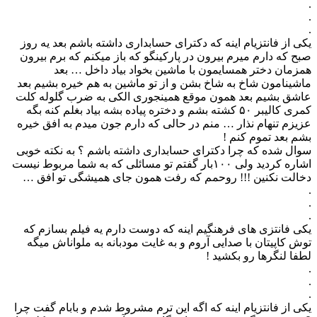
.
.
.
یکی از فانتزیام اینه که دکترای حسابداری داشته باشم بعد یه روز
صبح که دارم میرم بیرون در پارکینگو که باز میکنم که برم بیرون
همزمان دختر همسایمون با ماشین بخواد بیاد داخل … بعد
ماشینامون شاخ به شاخ بشن و از تو ماشین به هم خیره بشیم بعد
عاشق بشیم بعد همون موقع همینجوری الکی به ضرب گلوله کلت
کمری کالیبر ۵۰ کشته بشم و دختره پیاده بشه بیاد بغلم کنه بگه
عزیزم تنهام نذار … منم در حالی که دارم جون میدم به افق خیره
بشم بعد تموم کنم !
سوال شده که چرا دکترای حسابداری داشته باشم ؟ به نکته خوبی
اشاره کردید ولی ۱۰۰بار گفتم تو مسائلی که به شما مربوط نیست
دخالت نکنین !!! روحمم که رفت همون جای همیشگی تو افق …
.
.
.
یکی فانتزی های فرهنگیم اینه که دوست دارم یه فیلم بسازم که
توش کاپیتان با صدایى آروم و به غایت مودبانه به ملواناش میگه
لطفا لنگرها رو بکشید !
.
.
.
یکی از فانتزیام اینه که اگه این ترم مشروط شدم و بابام گفت چرا