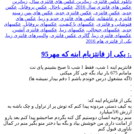
دانلود عکس فانتزی
,
زیباترین عکس های فانتزی سال
,
زیباترین
عکس های فانتزی سال 2016
,
عکس باحال
,
عکس پروفایل
,
عکس
جدید
,
عکس فانتزی
,
عکس فانتزی جدید
,
عکس های پس زمینه
فانتزی و عاشقانه
,
عکس های فانتزی جدید و زیبا
,
عکس های
فتوشاپی و فانتزی
,
عکسهای با کیفیت
,
عکسهای پروفایل
,
عکسهای
جدید
,
عکسهای جنجالی
,
عکسهای زیبا
,
عکسهای فانتزی آتشین
,
عکسهای فانتزی زیبا
,
گالری عکس فانتزی
,
والپیپرهای فانتزی زیبا
,
یکی از فانتزی هام 2016
.: یکی‌ از فانتزیام اینه که مهر95
فانتزیم اینه 1 شب، فقط 1 شب تا صبح بشینم پای نت
مامانم 675 بار نیاد بگه چی کار میکنی
(اگه مشغول درس خوندم باشم 1 دفم بیدار نمیشه ها)
.
.
.
یکی از فانتزیام اینه که:
یه کیف دستی مردونه پیدا کنم که توش پر از تراول و چک باشه به
ارزش 5/6میلیارد
منم روحیه انسان دوستیم گل کنه بگردم صاحبشو پیدا کنم بعد یارو
از امانت داری من خوشش بیاد و بگه بیا دختر منو بگیر منم در کمال
ناباوری قبول کنم