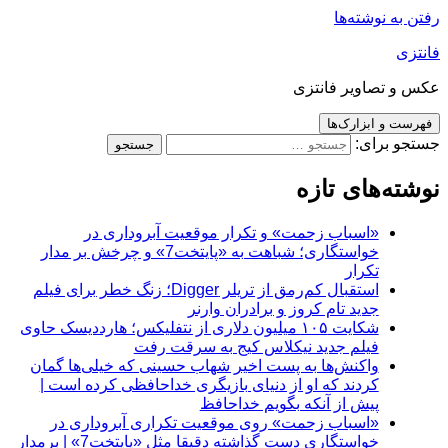
رفتن به نوشته‌ها
فانتزی
عکس و تصاویر فانتزی
فهرست و ابزارک‌ها
جستجو برای:
نوشته‌های تازه
«اسباب زحمت» و تکرار موقعیت آبروداری در
خواستگاری؛ شباهت به «پایتخت7» و چرخش بر مدار
تکرار
استقبال کم‌رمق از تریلر Digger؛ زنگ خطر برای فیلم
جدید تام کروز و برادران وارنر
شکایت ۱۰۵ میلیون دلاری از نتفلیکس؛ هارددیسک حاوی
فیلم جدید نیکلاس کیج به سرقت رفت
واکنش‌ها به پست اخیر شهاب حسینی که خیلی‌ها گمان
کردند که او از دنیای بازیگری خداحافظی کرده است |
پیش از آنکه بگویم خداحافظ
«اسباب زحمت» روی موقعیت تکراری آبروداری در
خواستگاری دست گذاشته دقیقا مثل «پایتخت7» | برمدار