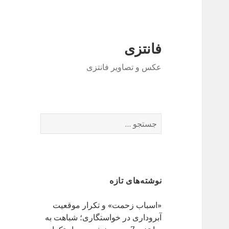
فانتزی
عکس و تصاویر فانتزی
ج
س
ت
ج
و
نوشته‌های تازه
ب
ر
«اسباب زحمت» و تکرار موقعیت
ا
آبروداری در خواستگاری؛ شباهت به
ی