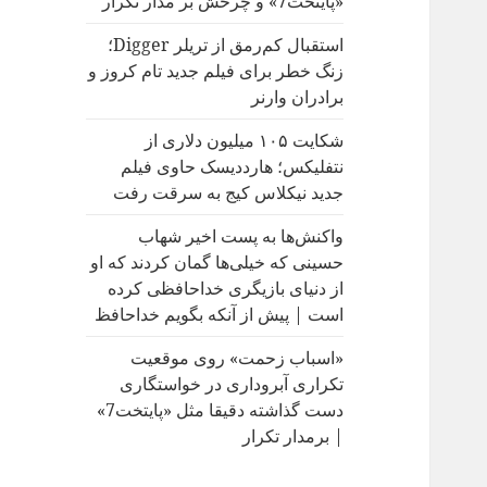
«پایتخت7» و چرخش بر مدار تکرار
:
استقبال کم‌رمق از تریلر Digger؛
زنگ خطر برای فیلم جدید تام کروز و
برادران وارنر
شکایت ۱۰۵ میلیون دلاری از
نتفلیکس؛ هارددیسک حاوی فیلم
جدید نیکلاس کیج به سرقت رفت
واکنش‌ها به پست اخیر شهاب
حسینی که خیلی‌ها گمان کردند که او
از دنیای بازیگری خداحافظی کرده
است | پیش از آنکه بگویم خداحافظ
«اسباب زحمت» روی موقعیت
تکراری آبروداری در خواستگاری
دست گذاشته دقیقا مثل «پایتخت7»
| برمدار تکرار