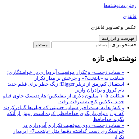
رفتن به نوشته‌ها
فانتزی
عکس و تصاویر فانتزی
فهرست و ابزارک‌ها
جستجو برای:
نوشته‌های تازه
«اسباب زحمت» و تکرار موقعیت آبروداری در خواستگاری؛
شباهت به «پایتخت7» و چرخش بر مدار تکرار
استقبال کم‌رمق از تریلر Digger؛ زنگ خطر برای فیلم جدید
تام کروز و برادران وارنر
شکایت ۱۰۵ میلیون دلاری از نتفلیکس؛ هارددیسک حاوی فیلم
جدید نیکلاس کیج به سرقت رفت
واکنش‌ها به پست اخیر شهاب حسینی که خیلی‌ها گمان کردند
که او از دنیای بازیگری خداحافظی کرده است | پیش از آنکه
بگویم خداحافظ
«اسباب زحمت» روی موقعیت تکراری آبروداری در
خواستگاری دست گذاشته دقیقا مثل «پایتخت7» | برمدار
تکرار