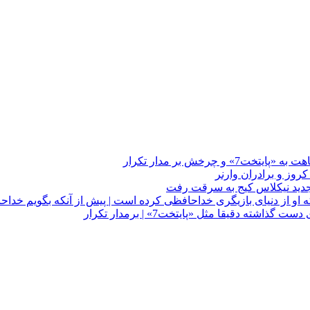
چرخش بر مدار تکرار
 او از دنیای بازیگری خداحافظی کرده است | پیش از آنکه بگویم خداح
دقیقا مثل «پایتخت7» | برمدار تکرار