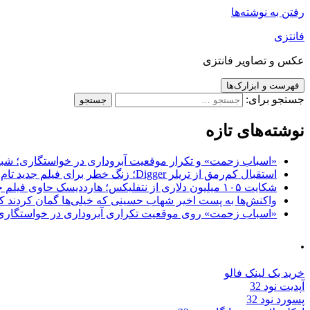
رفتن به نوشته‌ها
فانتزی
عکس و تصاویر فانتزی
فهرست و ابزارک‌ها
جستجو برای:
نوشته‌های تازه
«اسباب زحمت» و تکرار موقعیت آبروداری در خواستگاری؛ شباهت به «پایتخت7» و 
استقبال کم‌رمق از تریلر Digger؛ زنگ خطر برای فیلم جدید تام کروز و برادران وارنر
شکایت ۱۰۵ میلیون دلاری از نتفلیکس؛ هارددیسک حاوی فیلم جدید نیکلاس کیج به سرقت رفت
واکنش‌ها به پست اخیر شهاب حسینی که خیلی‌ها گمان کردند که
«اسباب زحمت» روی موقعیت تکراری آبروداری در خواستگاری دست گذاشته 
.
خرید بک لینک فالو
آپدیت نود 32
پسورد نود 32