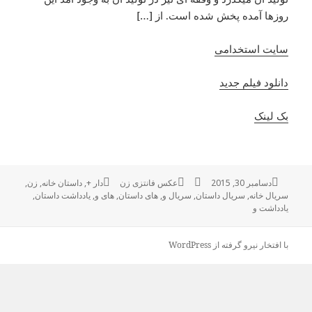
روزها آمده پخش شده است. از […]
سایت استخدامی
دانلود فیلم جدید
بک لینک
ارسال
دسامبر 30, 2015
نویسنده
دسته‌ها
عکس فانتزی زن
دار +
,
برچسب‌ها
داستان خانه
,
زن
,
شده
سریال خانه
,
سریال داستان
,
سریال و
,
های داستان
,
های و
,
یادداشت داستان
,
در
یادداشت و
با افتخار نیرو گرفته از WordPress