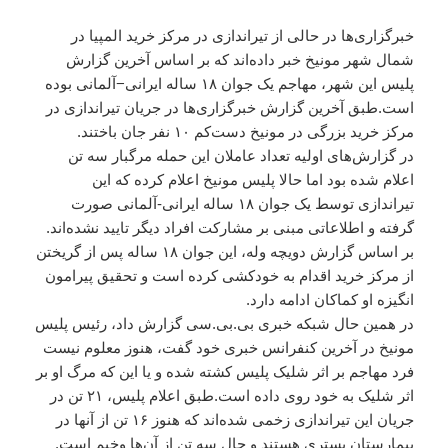
خبرگزاری‌ها در حالی از تیراندازی در مرکز خرید المپیا در
شمال شهر مونیخ خبر داده‌اند که بر اساس آخرین گزارش
پلیس این شهر، مهاجم یک جوان ۱۸ ساله ایرانی−آلمانی بوده
است.طبق آخرین گزارش خبرگزاری‌ها در جریان تیراندازی در
مرکز خرید بزرگی در مونیخ دست‌کم ۱۰ نفر جان باختند.
در گزارش‌های اولیه تعداد عاملان این حمله مرگبار سه تن
اعلام شده بود اما حالا پلیس مونیخ اعلام کرده که این
تیراندازی توسط یک جوان ۱۸ ساله ایرانی-آلمانی صورت
گرفته و اطلاعاتی مبنی بر مشارکت افراد دیگر تایید نشده‌اند.
بر اساس گزارش دویچه وله، این جوان ۱۸ ساله پس از گریختن
از مرکز خرید اقدام به خودکشی کرده است و تحقیق پیرامون
انگیزه او کماکان ادامه دارد.
در همین حال شبکه خبری بی.بی.سی گزارش داد، رئیس پلیس
مونیخ در آخرین کنفرانس خبری خود گفت، هنوز معلوم نیست
فرد مهاجم بر اثر شلیک پلیس کشته شده و یا این که مرگ او بر
اثر شلیک به خود روی داده است.طبق اعلام پلیس، ۲۱ تن در
جریان این تیراندازی زخمی شده‌اند که هنوز ۱۶ تن از آنها در
بیمارستان بستری هستند و حال سه تن از آن‌ها وخیم است.