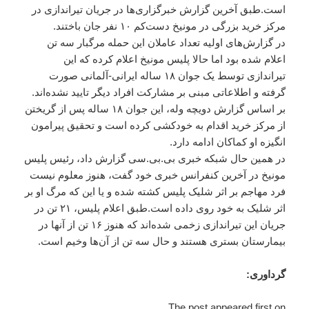
است.طبق آخرین گزارش خبرگزاری‌ها در جریان تیراندازی در
مرکز خرید بزرگی در مونیخ دست‌کم ۱۰ نفر جان باختند.
در گزارش‌های اولیه تعداد عاملان این حمله مرگبار سه تن
اعلام شده بود اما حالا پلیس مونیخ اعلام کرده که این
تیراندازی توسط یک جوان ۱۸ ساله ایرانی-آلمانی صورت
گرفته و اطلاعاتی مبنی بر مشارکت افراد دیگر تایید نشده‌اند.
بر اساس گزارش دویچه وله، این جوان ۱۸ ساله پس از گریختن
از مرکز خرید اقدام به خودکشی کرده است و تحقیق پیرامون
انگیزه او کماکان ادامه دارد.
در همین حال شبکه خبری بی.بی.سی گزارش داد، رئیس پلیس
مونیخ در آخرین کنفرانس خبری خود گفت، هنوز معلوم نیست
فرد مهاجم بر اثر شلیک پلیس کشته شده و یا این که مرگ او بر
اثر شلیک به خود روی داده است.طبق اعلام پلیس، ۲۱ تن در
جریان این تیراندازی زخمی شده‌اند که هنوز ۱۶ تن از آنها در
بیمارستان بستری هستند و حال سه تن از آن‌ها وخیم است.
گرداوری:
The post appeared first on .