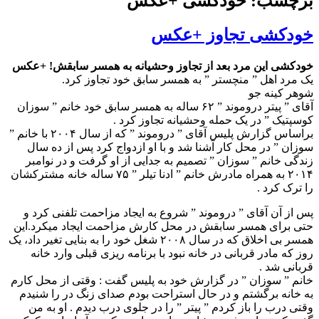
برچسب: خودکشی +عکس
خودکشی تجاوز +عکس
خودکشی این مرد بعد از تجاوز وحشیانه به همسر سابقش! +عکس
یک مرد اهل ” منچستر ” به همسر سابق خود تجاوز کرد.
شوهر کینه جو
آقای ” پیتر دروموند ” ۶۲ ساله به همسر سابق خود خانم ” سوزان
کوسپتیک ” در یک حمله وحشیانه تجاوز کرد .
براساس گزارش پلیس آقای ” دروموند ” که از سال ۲۰۰۴ با خانم ”
سوزان ” در محل کار آشنا شد و با او ازدواج کرد پس از ده سال
زندگی خانم ” سوزان ” تصمیم به جدایی از او گرفت و در نوامبر
۲۰۱۴ به همراه مادرش خانم ” ادنا تیلر ” ۷۵ ساله خانه مشترکشان
را ترک کرد .
پس از آن آقای ” دروموند ” شروع به ایجاد مزاحمت تلفنی کرد و
حتی برای همسر سابقش در محل کارش مزاحمت ایجاد میکرد.این
همسر بی اخلاق که در سال ۲۰۰۸ شغل خود را به بنایی تغیر داد، یک
روز که مادر قربانی در خانه نبود با برنامه ریزی قبلی وارد خانه
قربانی شد .
خانم ” سوزان ” در گزارش خود به پلیس گفت : وقتی از محل کارم
به خانه برگشتم و در حال استراحت بودم صدای زنگ در را شنیدم
وقتی درب را باز کردم ” پیتر ” را در جلوی درب دیدم . او به من