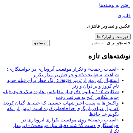
رفتن به نوشته‌ها
فانتزی
عکس و تصاویر فانتزی
فهرست و ابزارک‌ها
جستجو برای:
نوشته‌های تازه
«اسباب زحمت» و تکرار موقعیت آبروداری در خواستگاری؛
شباهت به «پایتخت7» و چرخش بر مدار تکرار
استقبال کم‌رمق از تریلر Digger؛ زنگ خطر برای فیلم جدید
تام کروز و برادران وارنر
شکایت ۱۰۵ میلیون دلاری از نتفلیکس؛ هارددیسک حاوی فیلم
جدید نیکلاس کیج به سرقت رفت
واکنش‌ها به پست اخیر شهاب حسینی که خیلی‌ها گمان کردند
که او از دنیای بازیگری خداحافظی کرده است | پیش از آنکه
بگویم خداحافظ
«اسباب زحمت» روی موقعیت تکراری آبروداری در
خواستگاری دست گذاشته دقیقا مثل «پایتخت7» | برمدار
تکرار