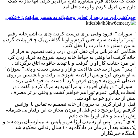
گفت که تعدادی فرم مشاوره دارم برای پر کردن آنها نیاز به کمک
دارم من قبول کردم و او به داخل آمد .
خودکشی این مرد بعد از تجاوز وحشیانه به همسر سابقش! +عکس
” سوزان ” افزود وقتی برای درست کردن چای به آشپزخانه رفتم
“پیتر” را پشت سرم حس کردم و او با گذاشتن یک چاقو پشت گردنم
به من دستور داد تا درب را قفل کنم .
هنگامی که قربانی برای قفل کردن درب رفت تصمیم به فرار از
خانه گرفت اما وقتی به حیاط خانه رسید شروع به فریاد زدن کرد
این مرد جنایت کار او را گرفت و با تهدید چاقو به اتاق برگرداند .
” پیتر ” پس از ساعت ها اذیت و آزار و بستن دست و پای ” سوزان ”
به او تعرض کرد و پس از آن به آشپزخانه رفت و بانشستن بر روی
صندلی شروع به خوردن قرص کرد تا دست به خود کشی بزند .
” سوزان ” در پایان افزود : او مرا تهدید به مرگ کرد و گفت : در
لحظات پایانی عمرم تورا هم خواهم کشت و وقتی براثر مصرف
بیش از حد دارو خواب آلود شد.
قبل از فرار کردن به بیرون از خانه تصمیم به تماس با اوژانس
گرفتم زیرا ترجیح دادم قبل از مردن مجازات این رفتار بی شرمانه
اش را ببیند و جان او را نجات دادم .
آقای ” پیتر ” پس از رسیدن اوژانس و پلیس به بیمارستان برده شد و
یک هفته بعد از درمان در دادگاه به ۱۰ سال زندانی محکوم شد .
باشگاه خبرنگاران