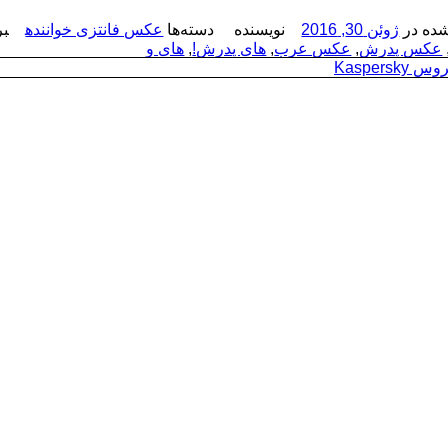
ده در
ژوئن 30, 2016
نویسنده
دسته‌ها
عکس فانتزی خواننده
بر
عکس پدرش
,
عکس عرب
,
های پدرش!
,
های و
Kaspersk