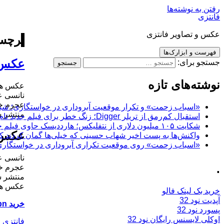
رفتن به نوشته‌ها
فانتزی
عکس و تصاویر فانتزی
برچسب
فهرست و ابزارک‌ها
عکس 
جستجو برای:
نوشته‌های تازه
عکس های
نانسی ع
«اسباب زحمت» و تکرار موقعیت آبروداری در خواستگاری؛ شباهت به «پایتخت7» و 
منتشر ش
استقبال کم‌رمق از تریلر Digger؛ زنگ خطر برای فیلم جدید تام کروز و برادران وارنر
شکایت ۱۰۵ میلیون دلاری از نتفلیکس؛ هارددیسک حاوی فیلم جدید نیکلاس کیج به سرقت رفت
عکس 
واکنش‌ها به پست اخیر شهاب حسینی که خیلی‌ها گمان کردند که
«اسباب زحمت» روی موقعیت تکراری آبروداری در خواستگاری دست گذاشته
نانسی ع
.
منتشر ش
عکس های
خرید بک لینک فالو
آپدیت نود 32
خرید vpn سرور انگلستان
پسورد نود 32
اوکلی لایسنس رایگان نود 32
فانتزی