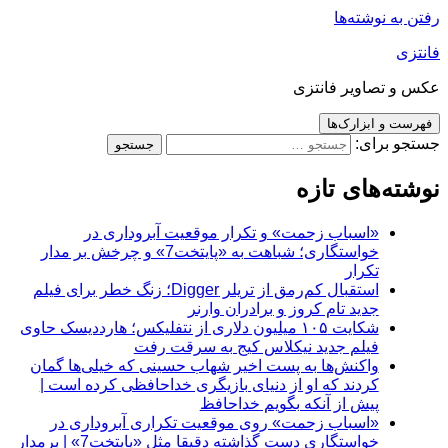
رفتن به نوشته‌ها
فانتزی
عکس و تصاویر فانتزی
فهرست و ابزارک‌ها
جستجو برای:
نوشته‌های تازه
«اسباب زحمت» و تکرار موقعیت آبروداری در
خواستگاری؛ شباهت به «پایتخت7» و چرخش بر مدار
تکرار
استقبال کم‌رمق از تریلر Digger؛ زنگ خطر برای فیلم
جدید تام کروز و برادران وارنر
شکایت ۱۰۵ میلیون دلاری از نتفلیکس؛ هارددیسک حاوی
فیلم جدید نیکلاس کیج به سرقت رفت
واکنش‌ها به پست اخیر شهاب حسینی که خیلی‌ها گمان
کردند که او از دنیای بازیگری خداحافظی کرده است |
پیش از آنکه بگویم خداحافظ
«اسباب زحمت» روی موقعیت تکراری آبروداری در
خواستگاری دست گذاشته دقیقا مثل «پایتخت7» | برمدار