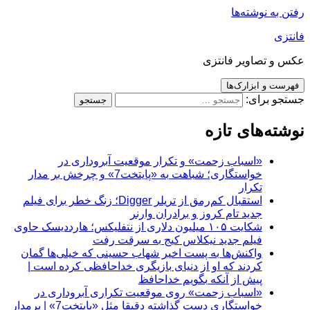
رفتن به نوشته‌ها
فانتزی
عکس و تصاویر فانتزی
فهرست و ابزارک‌ها
جستجو برای:
نوشته‌های تازه
«اسباب زحمت» و تکرار موقعیت آبروداری در
خواستگاری؛ شباهت به «پایتخت7» و چرخش بر مدار
تکرار
استقبال کم‌رمق از تریلر Digger؛ زنگ خطر برای فیلم
جدید تام کروز و برادران وارنر
شکایت ۱۰۵ میلیون دلاری از نتفلیکس؛ هارددیسک حاوی
فیلم جدید نیکلاس کیج به سرقت رفت
واکنش‌ها به پست اخیر شهاب حسینی که خیلی‌ها گمان
کردند که او از دنیای بازیگری خداحافظی کرده است |
پیش از آنکه بگویم خداحافظ
«اسباب زحمت» روی موقعیت تکراری آبروداری در
خواستگاری دست گذاشته دقیقا مثل «پایتخت7» | برمدار