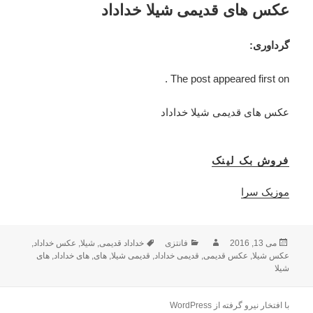
عکس های قدیمی شیلا خداداد
گرداوری:
The post appeared first on .
عکس های قدیمی شیلا خداداد
فروش بک لینک
موزیک سرا
می 13, 2016
ارسال
نویسنده
فانتزی
دسته‌ها
برچسب‌ها
خداداد قدیمی
,
شیلا
,
عکس خداداد
,
شده
عکس شیلا
,
عکس قدیمی
,
قدیمی خداداد
,
قدیمی شیلا
,
های
,
های خداداد
,
های
شیلا
در
با افتخار نیرو گرفته از WordPress