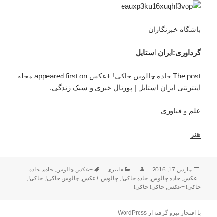
باشگاه خبرنگاران
گرداوری:
ایران استایل
The post
جاده چالوس خاکی! +عکس
appeared first on
مجله
اینترنتی ایران استایل | پورتال خبری و سبک زندگی
.
علم و فناوری
هنر
ارسال
مارس 17, 2016
نویسنده
فانتزی
دسته‌ها
برچسب‌ها
+عکس چالوس
,
جاده
,
جاده
+عکس
شده
,
جاده چالوس
,
جاده خاکی!
,
چالوس +عکس
,
چالوس خاکی!
,
خاکی!
,
در
خاکی! +عکس
,
خاکی! خاکی!
با افتخار نیرو گرفته از WordPress