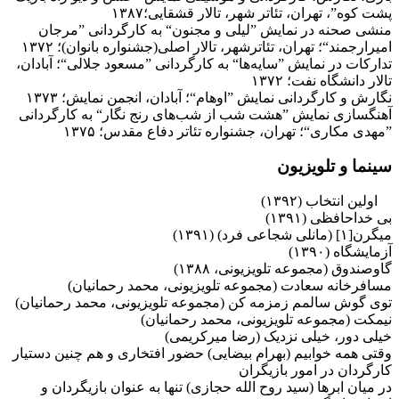
پشت کوه”، تهران، تئاتر شهر، تالار قشقایی؛۱۳۸۷
منشی صحنه در نمایش ”لیلی و مجنون“ به کارگردانی ”مرجان
امیرارجمند“؛ تهران، تئاترشهر، تالار اصلی(جشنواره بانوان)؛ ۱۳۷۲
تدارکات در نمایش ”سایه‌ها“ به کارگردانی ”مسعود جلالی“؛ آبادان،
تالار دانشگاه نفت؛ ۱۳۷۲
نگارش و کارگردانی نمایش ”اوهام“؛ آبادان، انجمن نمایش؛ ۱۳۷۳
آهنگسازی نمایش ”هشت شب از شب‌های رنج نگار“ به کارگردانی
”مهدی مکاری“؛ تهران، جشنواره تئاتر دفاع مقدس؛ ۱۳۷۵
سینما و تلویزیون
اولین انتخاب (۱۳۹۲)
بی خداحافظی (۱۳۹۱)
میگرن[۱] (مانلی شجاعی فرد) (۱۳۹۱)
آزمایشگاه (۱۳۹۰)
گاوصندوق (مجموعه تلویزیونی، ۱۳۸۸)
مسافرخانه سعادت (مجموعه تلویزیونی، محمد رحمانیان)
توی گوش سالمم زمزمه کن (مجموعه تلویزیونی، محمد رحمانیان)
نیمکت (مجموعه تلویزیونی، محمد رحمانیان)
خیلی دور، خیلی نزدیک (رضا میرکریمی)
وقتی همه خوابیم (بهرام بیضایی) حضور افتخاری و هم چنین دستیار
کارگردان در امور بازیگران
در میان ابرها (سید روح الله حجازی) تنها به عنوان بازیگردان و