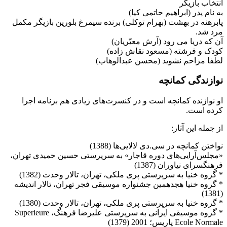
انتخاب بازیگر
به نام پدر (ابراهیم حاتمی کیا)
پابرهنه در بهشت (بهرام توکلی) برنده سیمرغ بلورین بازیگر مکمل
مرد شد.
آن که دریا می رود (آرش معیّریان)
کودک و فرشته (مسعود نقاش زاده)
لطفا مزاحم نشوید (محسن عبدالوهاب)
نوازندگی کمانچه
او نوازنده كمانچه است و در كنسرت‌های زیادی هم برنامه اجرا
كرده است.
از جمله این آثار:
نواختن كمانچه در سی.دی لالایی‌ها (1388‌)
«مجلس‌آرایی‌های دوره‌ قاجار» به سرپرستی حسین حمیدی تهران،
‌فرهنگسرای نیاوران (‌‌1387‌)
‌* گروه خنیا به سرپرستی پری ملكی، تهران، تالار وحدت (1382‌)
‌* گروه خنیا هجدهمین جشنواره موسیقی فجر تهران، تالار اندیشه
(1381‌)
‌* گروه خنیا به سرپرستی پری ملكی، تهران، تالار وحدت (1380‌)
‌* گروه موسیقی ایرانی به سرپرستی علیرضا فرهنگ، Superieure
Ecole Normale ‌پاریس؛ 2001 (1379‌)