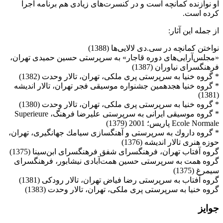
او نوازنده كمانچه است و در كنسرت‌های زیادی هم برنامه اجرا
كرده است.
از جمله این آثار:
نواختن كمانچه در سی.دی لالایی‌ها (1388‌)
«مجلس‌آرایی‌های دوره‌ قاجار» به سرپرستی حسین حمیدی تهران،
‌فرهنگسرای نیاوران (‌‌1387‌)
‌* گروه خنیا به سرپرستی پری ملكی، تهران، تالار وحدت (1382‌)
‌* گروه خنیا هجدهمین جشنواره موسیقی فجر تهران، تالار اندیشه
(1381‌)
‌* گروه خنیا به سرپرستی پری ملكی، تهران، تالار وحدت (1380‌)
‌* گروه موسیقی ایرانی به سرپرستی علیرضا فرهنگ، Superieure
Ecole Normale ‌پاریس؛ 2001 (1379‌)
‌* گروه داروك به سرپرستی و آهنگسازی سیامك جهانگیری، تهران،
حوزه هنری ‌تالار ‌اندیشه‌ (1376‌)
‌گروه آفتاب تهران، فرهنگسرای شفق فرهنگسرای ابن‌سینا (1375‌)
‌گروه همت به سرپرستی حسین همت‌آبادی نیشابور، فرهنگسرای
سیمرغ (1375‌)
‌گروه آفتاب به سرپرستی رضا فیاض تهران، تالار رودكی (1381‌)
گروه خنیا به سرپرستی پری ملكی، تهران، تالار وحدت (1383‌)
جوایز