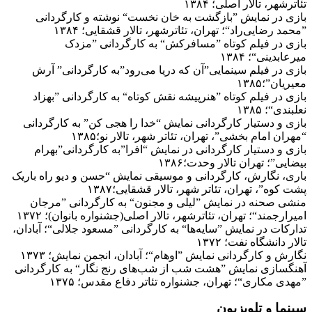
تئاترشهر، تالار اصلی؛ ۱۳۸۴
بازی در نمایش ”بازگشت به خان نخست“ نوشته و کارگردانی
”محمد رضایی‌راد“؛ تهران، تئاترشهر، تالار قشقایی؛ ۱۳۸۴
بازی در فیلم کوتاه ”مسافرکش“ به کارگردانی ”مزدک
میرعابدینی“؛ ۱۳۸۴
بازی در فیلم سینمایی”آن که دریا می‌رود”به کارگردانی” آرش
معیریان”؛۱۳۸۵
بازی در فیلم کوتاه ”هنرپیشه نقش کوتاه“ به کارگردانی ”بهزاد
نعلبندی“؛ ۱۳۸۵
بازی و دستیار کارگردانی نمایش “خدا را هجی کن” به کارگردانی
“مهران امام بخشی”، تهران، تئاتر شهر، تالار نو؛۱۳۸۵
بازی و دستیار کارگردانی در نمایش “افرا”به کارگردانی”بهرام
بیضایی”؛ تهران تالار وحدت؛۱۳۸۶
باری، نگارش، کارگردانی و موسیقی نمایش “حسن و دیو راه باریک
پشت کوه”، تهران، تئاتر شهر، تالار قشقایی؛۱۳۸۷
منشی صحنه در نمایش ”لیلی و مجنون“ به کارگردانی ”مرجان
امیرارجمند“؛ تهران، تئاترشهر، تالار اصلی(جشنواره بانوان)؛ ۱۳۷۲
تدارکات در نمایش ”سایه‌ها“ به کارگردانی ”مسعود جلالی“؛ آبادان،
تالار دانشگاه نفت؛ ۱۳۷۲
نگارش و کارگردانی نمایش ”اوهام“؛ آبادان، انجمن نمایش؛ ۱۳۷۳
آهنگسازی نمایش ”هشت شب از شب‌های رنج نگار“ به کارگردانی
”مهدی مکاری“؛ تهران، جشنواره تئاتر دفاع مقدس؛ ۱۳۷۵
سینما و تلویزیون