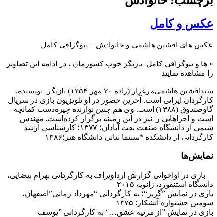
برچسب: خانوادش
عکس و کامل
عکس های افشین هاشمی و خانوادش + بیوگرافی کامل
»
ها و بیوگرافی کامل
بازیگر خوب کشورمان ، در ادامه این تصاویر
را مشاهده نمایید
سیدافشین هاشمی‌مرغزار (زاده ۲۰ مهر ۱۳۵۴) بازیگر، نویسنده،
کارگردان ایرانی است. آخرین حضور در او تلویزیون بازی در سریال
گاوصندوق (۱۳۸۸) است. وی هم چنین نوازنده چیره‌دست کمانچه
است و اجراهایی را نیز در این زمینه برگزار کرده‌است. مهندس
شیمی از دانشگاه صنعت نفت آبادان؛ ۱۳۷۷؛ کارشناسی ارشد
کارگردانی از دانشکده *سینما تئاتر، دانشگاه هنر؛۱۳۸۶
نمایش‌ها
بازی در آواخوانی گزارش ارداویراف به کارگردانی بهرام بیضایی،
دانشگاه استنفورد، ژانویه ۲۰۱۵
بازی در نمایش ”گریز“؛ به کارگردانی “مهرداد زمانی”اصفهان،
سومین جشنواره آتشکار؛ ۱۳۷۵
بازی در نمایش ”از مرثیه عشق…“ به کارگردانی ”یوسف