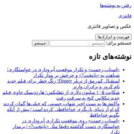
رفتن به نوشته‌ها
فانتزی
عکس و تصاویر فانتزی
فهرست و ابزارک‌ها
جستجو برای:
نوشته‌های تازه
«اسباب زحمت» و تکرار موقعیت آبروداری در خواستگاری؛
شباهت به «پایتخت7» و چرخش بر مدار تکرار
استقبال کم‌رمق از تریلر Digger؛ زنگ خطر برای فیلم جدید
تام کروز و برادران وارنر
شکایت ۱۰۵ میلیون دلاری از نتفلیکس؛ هارددیسک حاوی فیلم
جدید نیکلاس کیج به سرقت رفت
واکنش‌ها به پست اخیر شهاب حسینی که خیلی‌ها گمان کردند
که او از دنیای بازیگری خداحافظی کرده است | پیش از آنکه
بگویم خداحافظ
«اسباب زحمت» روی موقعیت تکراری آبروداری در
خواستگاری دست گذاشته دقیقا مثل «پایتخت7» | برمدار
تکرار