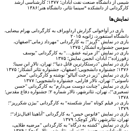
شیمی از دانشگاه صنعت نفت آبادان؛ ۱۳۷۷؛ کارشناسی ارشد
کارگردانی از دانشکده *سینما تئاتر، دانشگاه هنر؛۱۳۸۶
نمایش‌ها
بازی در آواخوانی گزارش ارداویراف به کارگردانی بهرام بیضایی،
دانشگاه استنفورد، ژانویه ۲۰۱۵
بازی در نمایش ”گریز“؛ به کارگردانی “مهرداد زمانی”اصفهان،
سومین جشنواره آتشکار؛ ۱۳۷۵
بازی در نمایش ”از مرثیه عشق…“ به کارگردانی ”یوسف
زقورزاده“؛ آبادان، انجمن نمایش؛ ۱۳۷۵
بازی در نمایش ”درستکارترین قاتل دنیا“؛ تهران، تالار ابن سینا؛
۱۳۷۶؛ جشنواره دانشجویی؛ اصفهان، جشنواره تئاتر آتشکار؛ ۱۳۷۵
بازی در نمایش ”زیر درخت آلبالو“ نوشته و کارگردانی ”سحر
ناسوتی“؛ تهران، تالار فارابی، جشنواره دانشجویی؛ ۱۳۷۷
بازی در نمایش ”چنانت دوست می‌دارم“ به کارگردانی ”حسن
تسعیری“؛، تهران، تئاترشهر، تالار شماره ۲؛ جشنواره دفاع مقدس؛
۱۳۷۸
بازی در فیلم کوتاه ”ساز شکسته“ به کارگردانی ”بیژن شکرریز“؛
۱۳۷۹
بازی در نمایش ”فانوس خیس“ به کارگردانی ”آناهیتا اقبال‌نژاد“؛
تهران، تئاترشهر، تالار کوچک؛ ۱۳۷۹
بازی در نمایش ”کشته به درگاه“ به کارگردانی ”مرضیه طلایی،
مهرالسادات میرحسینی“؛ تهران، تئاترشهر، تالار کوچک؛ ۱۳۷۹