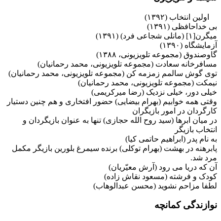
اولین انتخاب (۱۳۹۲)
بی خداحافظی (۱۳۹۱)
میگرن[۱] (مانلی شجاعی فرد) (۱۳۹۱)
آزمایشگاه (۱۳۹۰)
گاوصندوق (مجموعه تلویزیونی، ۱۳۸۸)
مسافرخانه سعادت (مجموعه تلویزیونی، محمد رحمانیان)
توی گوش سالمم زمزمه کن (مجموعه تلویزیونی، محمد رحمانیان)
نیمکت (مجموعه تلویزیونی، محمد رحمانیان)
خیلی دور، خیلی نزدیک (رضا میرکریمی)
وقتی همه خوابیم (بهرام بیضایی) حضور افتخاری و هم چنین دستیار
کارگردان در امور بازیگران
در میان ابرها (سید روح الله حجازی) تنها به عنوان بازیگردان و
انتخاب بازیگر
به نام پدر (ابراهیم حاتمی کیا)
پابرهنه در بهشت (بهرام توکلی) برنده سیمرغ بلورین بازیگر مکمل
مرد شد.
آن که دریا می رود (آرش معیّریان)
کودک و فرشته (مسعود نقاش زاده)
لطفا مزاحم نشوید (محسن عبدالوهاب)
نوازندگی کمانچه