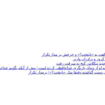
چرخش بر مدار تکرار
 او از دنیای بازیگری خداحافظی کرده است | پیش از آنکه بگویم خداح
دقیقا مثل «پایتخت7» | برمدار تکرار