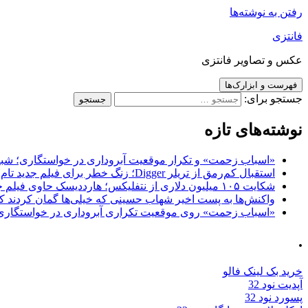
رفتن به نوشته‌ها
فانتزی
عکس و تصاویر فانتزی
فهرست و ابزارک‌ها
جستجو برای:
نوشته‌های تازه
«اسباب زحمت» و تکرار موقعیت آبروداری در خواستگاری؛ شباهت به «پایتخت7» و 
استقبال کم‌رمق از تریلر Digger؛ زنگ خطر برای فیلم جدید تام کروز و برادران وارنر
شکایت ۱۰۵ میلیون دلاری از نتفلیکس؛ هارددیسک حاوی فیلم جدید نیکلاس کیج به سرقت رفت
واکنش‌ها به پست اخیر شهاب حسینی که خیلی‌ها گمان کردند که
«اسباب زحمت» روی موقعیت تکراری آبروداری در خواستگاری دست گذاشته 
.
خرید بک لینک فالو
آپدیت نود 32
پسورد نود 32