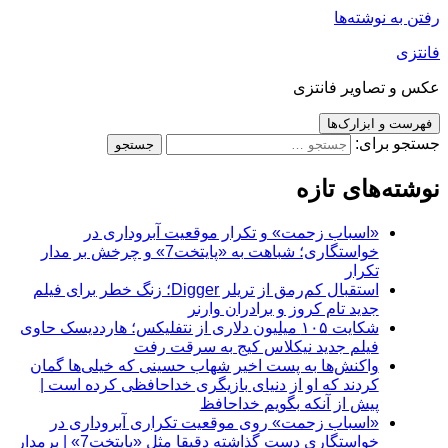
رفتن به نوشته‌ها
فانتزی
عکس و تصاویر فانتزی
فهرست و ابزارک‌ها
جستجو برای:
نوشته‌های تازه
«اسباب زحمت» و تکرار موقعیت آبروداری در
خواستگاری؛ شباهت به «پایتخت7» و چرخش بر مدار
تکرار
استقبال کم‌رمق از تریلر Digger؛ زنگ خطر برای فیلم
جدید تام کروز و برادران وارنر
شکایت ۱۰۵ میلیون دلاری از نتفلیکس؛ هارددیسک حاوی
فیلم جدید نیکلاس کیج به سرقت رفت
واکنش‌ها به پست اخیر شهاب حسینی که خیلی‌ها گمان
کردند که او از دنیای بازیگری خداحافظی کرده است |
پیش از آنکه بگویم خداحافظ
«اسباب زحمت» روی موقعیت تکراری آبروداری در
خواستگاری دست گذاشته دقیقا مثل «پایتخت7» | برمدار