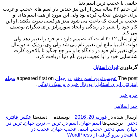
خانمی با عجیب ترین اسم دنیا
این خانم ۳۶ ساله پیش از این نیز چندین بار اسم های عجیب و غریب
برای خودش انتخاب کرده بود ولی این مورد از همه اسم های او
عجیب تر است که باعث می شود مغز هرکسی سوت بکشد. او این
کار خود را تغییر در زندگی و ایجاد سورپرایز برای دیگران توصیف
می کند.
او از سال ۲۰۱۲ است که تصمیم دارد نام خود را تغییر دهد ولی
دولت کلمبیا مانع این تغییر نام می شد ولی وی نزدیک به دوسال
برای تغییر نام خود در دادگاه ها و مراجع جنگید تا بالاخره کارت
شناسایی خود را با عجیب ترین نام دنیا دریافت کرد.
گرداوری:
ایران استایل
The post
عجیب ترین اسم دختر در جهان
appeared first on
مجله
اینترنتی ایران استایل | پورتال خبری و سبک زندگی
.
خرم خبر
خبر اسلامی
ارسال شده در
فوریه 20, 2016
نویسنده
دسته‌ها
عکس فانتزی
دختر
برچسب‌ها
اسم جهان
,
اسم در
,
ترین –
,
ترین جهان
,
ترین در
,
جهان اسم
,
دختر
,
عجیب اسم
,
عجیب جهان
,
عجیب در
با افتخار نیرو گرفته از WordPress