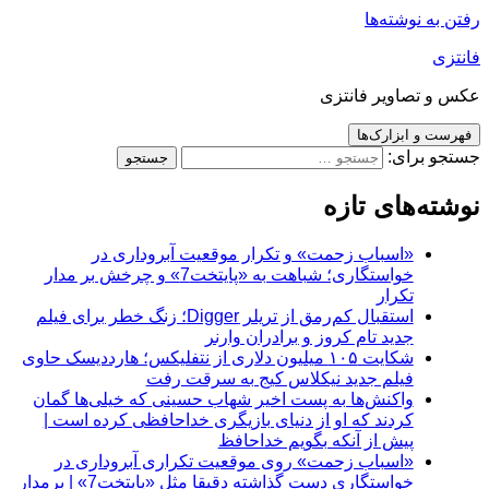
رفتن به نوشته‌ها
فانتزی
عکس و تصاویر فانتزی
فهرست و ابزارک‌ها
جستجو برای:
نوشته‌های تازه
«اسباب زحمت» و تکرار موقعیت آبروداری در
خواستگاری؛ شباهت به «پایتخت7» و چرخش بر مدار
تکرار
استقبال کم‌رمق از تریلر Digger؛ زنگ خطر برای فیلم
جدید تام کروز و برادران وارنر
شکایت ۱۰۵ میلیون دلاری از نتفلیکس؛ هارددیسک حاوی
فیلم جدید نیکلاس کیج به سرقت رفت
واکنش‌ها به پست اخیر شهاب حسینی که خیلی‌ها گمان
کردند که او از دنیای بازیگری خداحافظی کرده است |
پیش از آنکه بگویم خداحافظ
«اسباب زحمت» روی موقعیت تکراری آبروداری در
خواستگاری دست گذاشته دقیقا مثل «پایتخت7» | برمدار