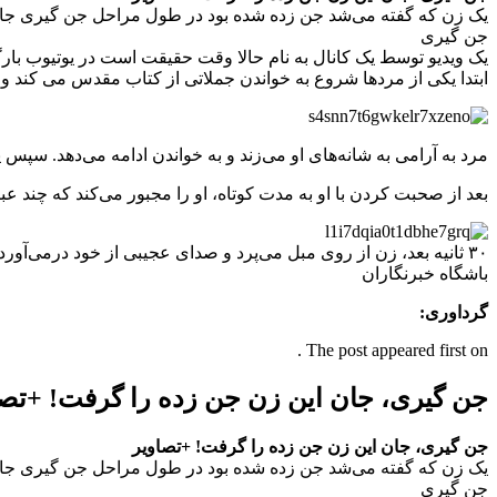
یک زن که گفته می‌شد جن زده شده بود در طول مراحل جن گیری جان 
جن‌ گیری
یک ویدیو توسط یک کانال به نام حالا وقت حقیقت است در یوتیوب بار
ابتدا یکی از مردها شروع به خواندن جملاتی از کتاب مقدس می کند و
مرد به آرامی به شانه‌های او می‌زند و به خواندن ادامه می‌دهد. سپ
بعد از صحبت کردن با او به مدت کوتاه، او را مجبور می‌کند که چند عبا
۳۰ ثانیه بعد، زن از روی مبل می‌پرد و صدای عجیبی از خود درمی‌آورد و پس از جابجایی سینه‌اش به پشت و بدون هیچ حسی و با چشمان باز روی زمین می‌افتد و تا آخر ویدیو از جای خود تکان نمی‌خورد.
باشگاه خبرنگاران
گرداوری:
The post appeared first on .
جن‌ گیری، جان این زن جن‌ زده را گرفت! +تص
جن‌ گیری، جان این زن جن‌ زده را گرفت! +تصاویر
یک زن که گفته می‌شد جن زده شده بود در طول مراحل جن گیری جان 
جن‌ گیری