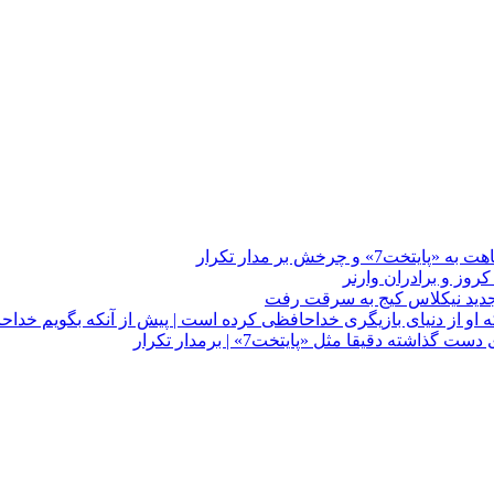
چرخش بر مدار تکرار
 او از دنیای بازیگری خداحافظی کرده است | پیش از آنکه بگویم خداح
دقیقا مثل «پایتخت7» | برمدار تکرار