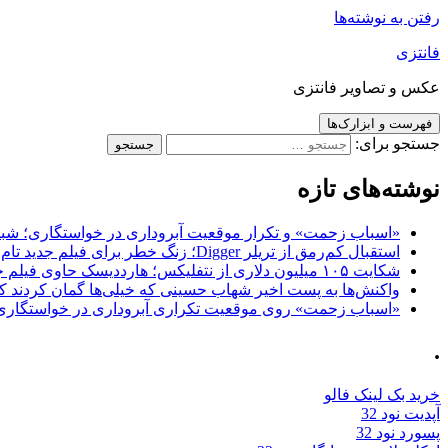
رفتن به نوشته‌ها
فانتزی
عکس و تصاویر فانتزی
فهرست و ابزارک‌ها
جستجو برای:
نوشته‌های تازه
«اسباب زحمت» و تکرار موقعیت آبروداری در خواستگاری؛ شباهت به «پایتخت7» و 
استقبال کم‌رمق از تریلر Digger؛ زنگ خطر برای فیلم جدید تام کروز و برادران وارنر
شکایت ۱۰۵ میلیون دلاری از نتفلیکس؛ هارددیسک حاوی فیلم جدید نیکلاس کیج به سرقت رفت
واکنش‌ها به پست اخیر شهاب حسینی که خیلی‌ها گمان کردند که
«اسباب زحمت» روی موقعیت تکراری آبروداری در خواستگاری دست گذاشته 
.
خرید بک لینک فالو
آپدیت نود 32
پسورد نود 32