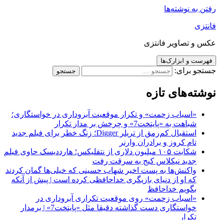
رفتن به نوشته‌ها
فانتزی
عکس و تصاویر فانتزی
فهرست و ابزارک‌ها
جستجو برای:
نوشته‌های تازه
«اسباب زحمت» و تکرار موقعیت آبروداری در خواستگاری؛
شباهت به «پایتخت7» و چرخش بر مدار تکرار
استقبال کم‌رمق از تریلر Digger؛ زنگ خطر برای فیلم جدید
تام کروز و برادران وارنر
شکایت ۱۰۵ میلیون دلاری از نتفلیکس؛ هارددیسک حاوی فیلم
جدید نیکلاس کیج به سرقت رفت
واکنش‌ها به پست اخیر شهاب حسینی که خیلی‌ها گمان کردند
که او از دنیای بازیگری خداحافظی کرده است | پیش از آنکه
بگویم خداحافظ
«اسباب زحمت» روی موقعیت تکراری آبروداری در
خواستگاری دست گذاشته دقیقا مثل «پایتخت7» | برمدار
تکرار