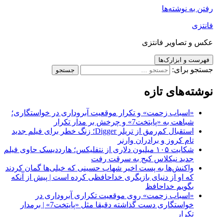
رفتن به نوشته‌ها
فانتزی
عکس و تصاویر فانتزی
فهرست و ابزارک‌ها
جستجو برای:
نوشته‌های تازه
«اسباب زحمت» و تکرار موقعیت آبروداری در خواستگاری؛
شباهت به «پایتخت7» و چرخش بر مدار تکرار
استقبال کم‌رمق از تریلر Digger؛ زنگ خطر برای فیلم جدید
تام کروز و برادران وارنر
شکایت ۱۰۵ میلیون دلاری از نتفلیکس؛ هارددیسک حاوی فیلم
جدید نیکلاس کیج به سرقت رفت
واکنش‌ها به پست اخیر شهاب حسینی که خیلی‌ها گمان کردند
که او از دنیای بازیگری خداحافظی کرده است | پیش از آنکه
بگویم خداحافظ
«اسباب زحمت» روی موقعیت تکراری آبروداری در
خواستگاری دست گذاشته دقیقا مثل «پایتخت7» | برمدار
تکرار