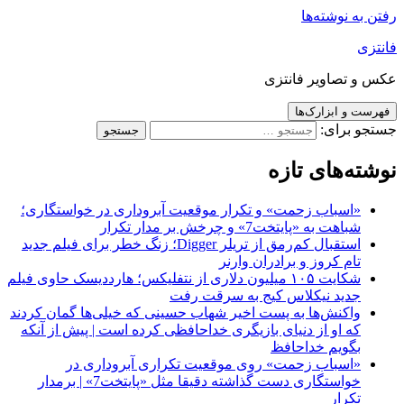
رفتن به نوشته‌ها
فانتزی
عکس و تصاویر فانتزی
فهرست و ابزارک‌ها
جستجو برای:
نوشته‌های تازه
«اسباب زحمت» و تکرار موقعیت آبروداری در خواستگاری؛
شباهت به «پایتخت7» و چرخش بر مدار تکرار
استقبال کم‌رمق از تریلر Digger؛ زنگ خطر برای فیلم جدید
تام کروز و برادران وارنر
شکایت ۱۰۵ میلیون دلاری از نتفلیکس؛ هارددیسک حاوی فیلم
جدید نیکلاس کیج به سرقت رفت
واکنش‌ها به پست اخیر شهاب حسینی که خیلی‌ها گمان کردند
که او از دنیای بازیگری خداحافظی کرده است | پیش از آنکه
بگویم خداحافظ
«اسباب زحمت» روی موقعیت تکراری آبروداری در
خواستگاری دست گذاشته دقیقا مثل «پایتخت7» | برمدار
تکرار