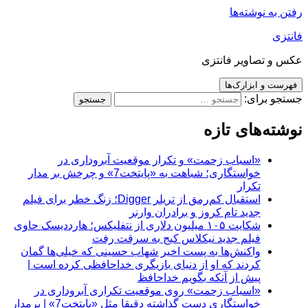
رفتن به نوشته‌ها
فانتزی
عکس و تصاویر فانتزی
فهرست و ابزارک‌ها
جستجو برای:
نوشته‌های تازه
«اسباب زحمت» و تکرار موقعیت آبروداری در
خواستگاری؛ شباهت به «پایتخت7» و چرخش بر مدار
تکرار
استقبال کم‌رمق از تریلر Digger؛ زنگ خطر برای فیلم
جدید تام کروز و برادران وارنر
شکایت ۱۰۵ میلیون دلاری از نتفلیکس؛ هارددیسک حاوی
فیلم جدید نیکلاس کیج به سرقت رفت
واکنش‌ها به پست اخیر شهاب حسینی که خیلی‌ها گمان
کردند که او از دنیای بازیگری خداحافظی کرده است |
پیش از آنکه بگویم خداحافظ
«اسباب زحمت» روی موقعیت تکراری آبروداری در
خواستگاری دست گذاشته دقیقا مثل «پایتخت7» | برمدار