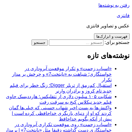
رفتن به نوشته‌ها
فانتزی
عکس و تصاویر فانتزی
فهرست و ابزارک‌ها
جستجو برای:
نوشته‌های تازه
«اسباب زحمت» و تکرار موقعیت آبروداری در
خواستگاری؛ شباهت به «پایتخت7» و چرخش بر مدار
تکرار
استقبال کم‌رمق از تریلر Digger؛ زنگ خطر برای فیلم
جدید تام کروز و برادران وارنر
شکایت ۱۰۵ میلیون دلاری از نتفلیکس؛ هارددیسک حاوی
فیلم جدید نیکلاس کیج به سرقت رفت
واکنش‌ها به پست اخیر شهاب حسینی که خیلی‌ها گمان
کردند که او از دنیای بازیگری خداحافظی کرده است |
پیش از آنکه بگویم خداحافظ
«اسباب زحمت» روی موقعیت تکراری آبروداری در
خواستگاری دست گذاشته دقیقا مثل «پایتخت7» | برمدار