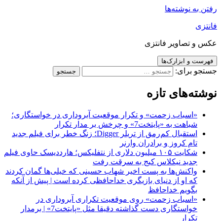
رفتن به نوشته‌ها
فانتزی
عکس و تصاویر فانتزی
فهرست و ابزارک‌ها
جستجو برای:
نوشته‌های تازه
«اسباب زحمت» و تکرار موقعیت آبروداری در خواستگاری؛
شباهت به «پایتخت7» و چرخش بر مدار تکرار
استقبال کم‌رمق از تریلر Digger؛ زنگ خطر برای فیلم جدید
تام کروز و برادران وارنر
شکایت ۱۰۵ میلیون دلاری از نتفلیکس؛ هارددیسک حاوی فیلم
جدید نیکلاس کیج به سرقت رفت
واکنش‌ها به پست اخیر شهاب حسینی که خیلی‌ها گمان کردند
که او از دنیای بازیگری خداحافظی کرده است | پیش از آنکه
بگویم خداحافظ
«اسباب زحمت» روی موقعیت تکراری آبروداری در
خواستگاری دست گذاشته دقیقا مثل «پایتخت7» | برمدار
تکرار