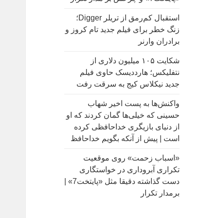
:
استقبال کم‌رمق از تریلر Digger؛
زنگ خطر برای فیلم جدید تام کروز و
برادران وارنر
شکایت ۱۰۵ میلیون دلاری از
نتفلیکس؛ هارددیسک حاوی فیلم
جدید نیکلاس کیج به سرقت رفت
واکنش‌ها به پست اخیر شهاب
حسینی که خیلی‌ها گمان کردند که او
از دنیای بازیگری خداحافظی کرده
است | پیش از آنکه بگویم خداحافظ
«اسباب زحمت» روی موقعیت
تکراری آبروداری در خواستگاری
دست گذاشته دقیقا مثل «پایتخت7» |
برمدار تکرار