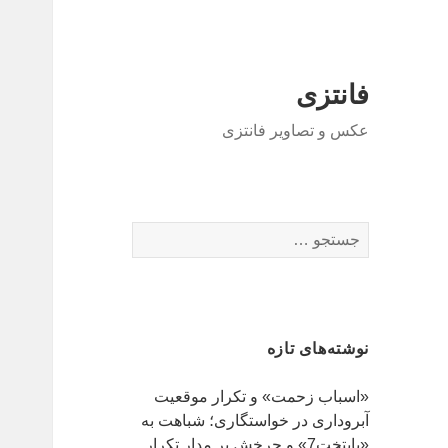
فانتزی
عکس و تصاویر فانتزی
ج
س
ت
ج
و
نوشته‌های تازه
ب
ر
«اسباب زحمت» و تکرار موقعیت
ا
آبروداری در خواستگاری؛ شباهت به
ی
«پایتخت7» و چرخش بر مدار تکرار