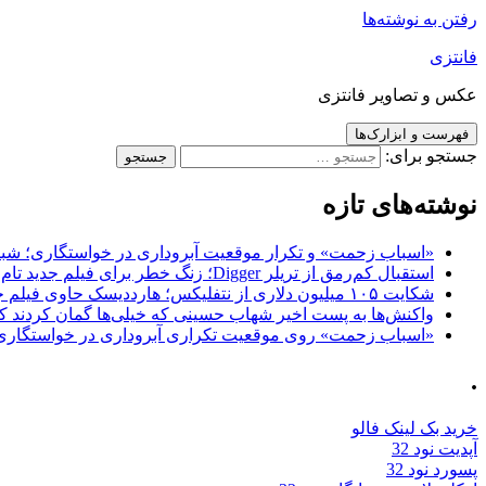
رفتن به نوشته‌ها
فانتزی
عکس و تصاویر فانتزی
فهرست و ابزارک‌ها
جستجو برای:
نوشته‌های تازه
«اسباب زحمت» و تکرار موقعیت آبروداری در خواستگاری؛ شباهت به «پایتخت7» و 
استقبال کم‌رمق از تریلر Digger؛ زنگ خطر برای فیلم جدید تام کروز و برادران وارنر
شکایت ۱۰۵ میلیون دلاری از نتفلیکس؛ هارددیسک حاوی فیلم جدید نیکلاس کیج به سرقت رفت
واکنش‌ها به پست اخیر شهاب حسینی که خیلی‌ها گمان کردند که
«اسباب زحمت» روی موقعیت تکراری آبروداری در خواستگاری دست گذاشته 
.
خرید بک لینک فالو
آپدیت نود 32
پسورد نود 32