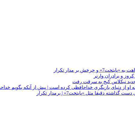
چرخش بر مدار تکرار
 او از دنیای بازیگری خداحافظی کرده است | پیش از آنکه بگویم خداح
دقیقا مثل «پایتخت7» | برمدار تکرار