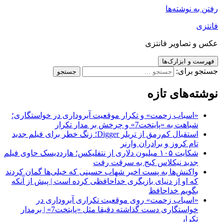
رفتن به نوشته‌ها
فانتزی
عکس و تصاویر فانتزی
فهرست و ابزارک‌ها
جستجو برای:
نوشته‌های تازه
«اسباب زحمت» و تکرار موقعیت آبروداری در خواستگاری؛
شباهت به «پایتخت7» و چرخش بر مدار تکرار
استقبال کم‌رمق از تریلر Digger؛ زنگ خطر برای فیلم جدید
تام کروز و برادران وارنر
شکایت ۱۰۵ میلیون دلاری از نتفلیکس؛ هارددیسک حاوی فیلم
جدید نیکلاس کیج به سرقت رفت
واکنش‌ها به پست اخیر شهاب حسینی که خیلی‌ها گمان کردند
که او از دنیای بازیگری خداحافظی کرده است | پیش از آنکه
بگویم خداحافظ
«اسباب زحمت» روی موقعیت تکراری آبروداری در
خواستگاری دست گذاشته دقیقا مثل «پایتخت7» | برمدار
تکرار