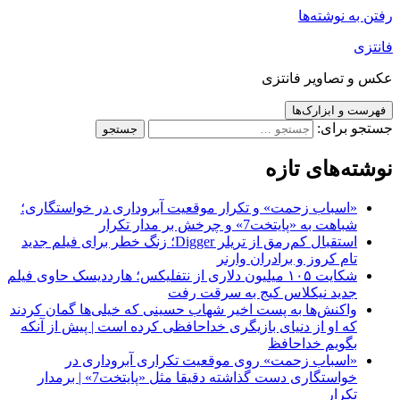
رفتن به نوشته‌ها
فانتزی
عکس و تصاویر فانتزی
فهرست و ابزارک‌ها
جستجو برای:
نوشته‌های تازه
«اسباب زحمت» و تکرار موقعیت آبروداری در خواستگاری؛
شباهت به «پایتخت7» و چرخش بر مدار تکرار
استقبال کم‌رمق از تریلر Digger؛ زنگ خطر برای فیلم جدید
تام کروز و برادران وارنر
شکایت ۱۰۵ میلیون دلاری از نتفلیکس؛ هارددیسک حاوی فیلم
جدید نیکلاس کیج به سرقت رفت
واکنش‌ها به پست اخیر شهاب حسینی که خیلی‌ها گمان کردند
که او از دنیای بازیگری خداحافظی کرده است | پیش از آنکه
بگویم خداحافظ
«اسباب زحمت» روی موقعیت تکراری آبروداری در
خواستگاری دست گذاشته دقیقا مثل «پایتخت7» | برمدار
تکرار