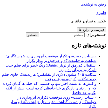
رفتن به نوشته‌ها
فانتزی
عکس و تصاویر فانتزی
فهرست و ابزارک‌ها
جستجو برای:
نوشته‌های تازه
«اسباب زحمت» و تکرار موقعیت آبروداری در خواستگاری؛
شباهت به «پایتخت7» و چرخش بر مدار تکرار
استقبال کم‌رمق از تریلر Digger؛ زنگ خطر برای فیلم جدید
تام کروز و برادران وارنر
شکایت ۱۰۵ میلیون دلاری از نتفلیکس؛ هارددیسک حاوی فیلم
جدید نیکلاس کیج به سرقت رفت
واکنش‌ها به پست اخیر شهاب حسینی که خیلی‌ها گمان کردند
که او از دنیای بازیگری خداحافظی کرده است | پیش از آنکه
بگویم خداحافظ
«اسباب زحمت» روی موقعیت تکراری آبروداری در
خواستگاری دست گذاشته دقیقا مثل «پایتخت7» | برمدار
تکرار