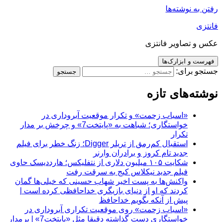
رفتن به نوشته‌ها
فانتزی
عکس و تصاویر فانتزی
فهرست و ابزارک‌ها
جستجو برای:
نوشته‌های تازه
«اسباب زحمت» و تکرار موقعیت آبروداری در
خواستگاری؛ شباهت به «پایتخت7» و چرخش بر مدار
تکرار
استقبال کم‌رمق از تریلر Digger؛ زنگ خطر برای فیلم
جدید تام کروز و برادران وارنر
شکایت ۱۰۵ میلیون دلاری از نتفلیکس؛ هارددیسک حاوی
فیلم جدید نیکلاس کیج به سرقت رفت
واکنش‌ها به پست اخیر شهاب حسینی که خیلی‌ها گمان
کردند که او از دنیای بازیگری خداحافظی کرده است |
پیش از آنکه بگویم خداحافظ
«اسباب زحمت» روی موقعیت تکراری آبروداری در
خواستگاری دست گذاشته دقیقا مثل «پایتخت7» | برمدار