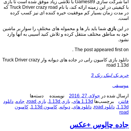
اما شرکت سازی Games89 با تلاشی زیاد موفق شده است تا بازی
با کیفیتی در این زمینه ارائه کند، با نام Truck Driver crazy road که
در مدت زمان بسیار کم موفقیت خیره کننده ای نیز کسب کرده
است.
در این
بازی
شما باید بار ها و محموله های مختلف را سوار بر ماشین
خود به مناطق مختلف منتقل کرده و تلاش کنید آسیبی به آنها وارد
نشود.
The post appeared first on .
دانلود بازی کامیون رانی در جاده های دیوانه وار Truck Driver crazy
road 1.13d
خرید بک لینک رنک 3
موسیقی
ارسال شده در
جولای 27, 2016
نویسنده
دسته‌ها
فانتزی
برچسب‌ها
1.13d های
,
بازی 1.13d
,
بازی road
,
جاده
,
دانلود
1.13d
,
دانلود road
,
دانلود های
,
دیوانه
,
کامیون 1.13d
,
کامیون
road
جاده چالوس +عکس