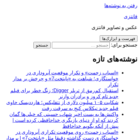
رفتن به نوشته‌ها
فانتزی
عکس و تصاویر فانتزی
فهرست و ابزارک‌ها
جستجو برای:
نوشته‌های تازه
«اسباب زحمت» و تکرار موقعیت آبروداری در
خواستگاری؛ شباهت به «پایتخت7» و چرخش بر مدار
تکرار
استقبال کم‌رمق از تریلر Digger؛ زنگ خطر برای فیلم
جدید تام کروز و برادران وارنر
شکایت ۱۰۵ میلیون دلاری از نتفلیکس؛ هارددیسک حاوی
فیلم جدید نیکلاس کیج به سرقت رفت
واکنش‌ها به پست اخیر شهاب حسینی که خیلی‌ها گمان
کردند که او از دنیای بازیگری خداحافظی کرده است |
پیش از آنکه بگویم خداحافظ
«اسباب زحمت» روی موقعیت تکراری آبروداری در
خواستگاری دست گذاشته دقیقا مثل «پایتخت7» | برمدار