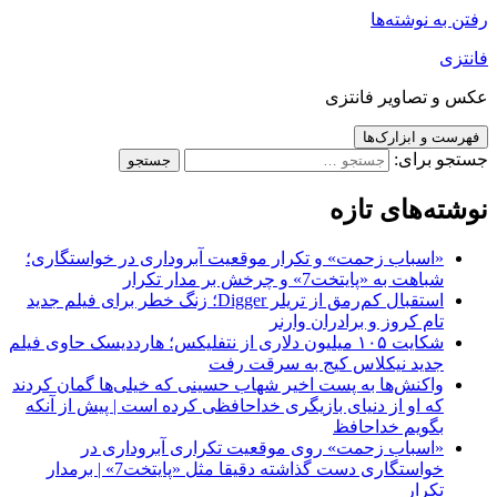
رفتن به نوشته‌ها
فانتزی
عکس و تصاویر فانتزی
فهرست و ابزارک‌ها
جستجو برای:
نوشته‌های تازه
«اسباب زحمت» و تکرار موقعیت آبروداری در خواستگاری؛
شباهت به «پایتخت7» و چرخش بر مدار تکرار
استقبال کم‌رمق از تریلر Digger؛ زنگ خطر برای فیلم جدید
تام کروز و برادران وارنر
شکایت ۱۰۵ میلیون دلاری از نتفلیکس؛ هارددیسک حاوی فیلم
جدید نیکلاس کیج به سرقت رفت
واکنش‌ها به پست اخیر شهاب حسینی که خیلی‌ها گمان کردند
که او از دنیای بازیگری خداحافظی کرده است | پیش از آنکه
بگویم خداحافظ
«اسباب زحمت» روی موقعیت تکراری آبروداری در
خواستگاری دست گذاشته دقیقا مثل «پایتخت7» | برمدار
تکرار