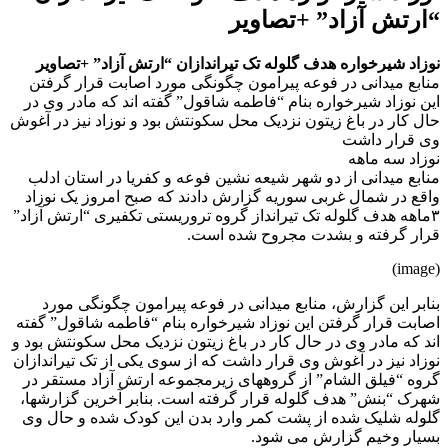
“ارتش آزاد” +تصاویر
نوزاد شیرخواره هدف گلوله تک تیراندازان “ارتش آزاد” +تصاویر
منابع میدانی در فوعه پیرامون چگونگی مورد اصابت قرار گرفتن
این نوزاد شیرخواره بنام “فاطمه شاقول” گفته اند که مادر وی در
حال کار در باغ زیتون نزدیک محل سکونتش بود و نوزاد نیز در آغوش
وی قرار داشت
نوزاد سه ماهه
منابع میدانی از دو شهر شیعه نشین فوعه و کفریا در استان ادلب
واقع در شمال غربی سوریه گزارش دادند که صبح امروز یک نوزاد
۳ماهه هدف گلوله تک تیرانداز گروه تروریستی تکفیری “ارتش آزاد”
قرار گرفته و بشدت مجروح شده است.
(image)
بنابر این گزارش، منابع میدانی در فوعه پیرامون چگونگی مورد
اصابت قرار گرفتن این نوزاد شیرخواره بنام “فاطمه شاقول” گفته
اند که مادر وی در حال کار در باغ زیتون نزدیک محل سکونتش بود و
نوزاد نیز در آغوش وی قرار داشت که از سوی یکی از تک تیراندازان
گروه “فیلق الشام” از گروههای زیرمجموعه ارتش آزاد مستقر در
شهرک “بنش” هدف گلوله قرار گرفته است. بنابر آخرین گزارشها،
گلوله شلیک شده از پشت کمر وارد بدن این کودک شده و حال وی
بسیار وخیم گزارش می شود.