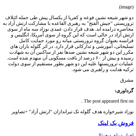
(image)
دو شهر شیعه نشین فوعه و کفریا از یکسال پیش طی حمله ائتلاف
تروریستی “جیش الفتح” به رهبری القاعده با مشارکت ارتش آزاد به
محاصره درامده اند. هدف قرار دادن عمدی نوزاد سه ماه از سوی
ارتش آزاد در حالی است که این گروه از سوی آمریکا، انگلیس و
فرانسه بعنوان گروه تروریستی میانه رو مورد حمایت کامل
تسلیحاتی، آموزشی و تدارکاتی قرار دارد. در اثر گلوله باران های
مکرر این دو شهر شیعه نشین صدها نفر از ساکنین آن به شهادت
رسیده و بیش از ۶۰ درصد از بافت مسکونی آن منهدم شده است.
عملیات تروریستها علیه این دو شهر بطور مستقیم از سوی دولت
ترکیه هدایت و راهبری می شود.
مشرق
گرداوری:
The post appeared first on .
نوزاد شیرخواره هدف گلوله تک تیراندازان “ارتش آزاد” +تصاویر
فروش بک لینک
اخبار دنیای دیجیتال