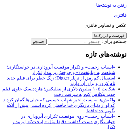
رفتن به نوشته‌ها
فانتزی
عکس و تصاویر فانتزی
فهرست و ابزارک‌ها
جستجو برای:
نوشته‌های تازه
«اسباب زحمت» و تکرار موقعیت آبروداری در خواستگاری؛
شباهت به «پایتخت7» و چرخش بر مدار تکرار
استقبال کم‌رمق از تریلر Digger؛ زنگ خطر برای فیلم جدید
تام کروز و برادران وارنر
شکایت ۱۰۵ میلیون دلاری از نتفلیکس؛ هارددیسک حاوی فیلم
جدید نیکلاس کیج به سرقت رفت
واکنش‌ها به پست اخیر شهاب حسینی که خیلی‌ها گمان کردند
که او از دنیای بازیگری خداحافظی کرده است | پیش از آنکه
بگویم خداحافظ
«اسباب زحمت» روی موقعیت تکراری آبروداری در
خواستگاری دست گذاشته دقیقا مثل «پایتخت7» | برمدار
تکرار