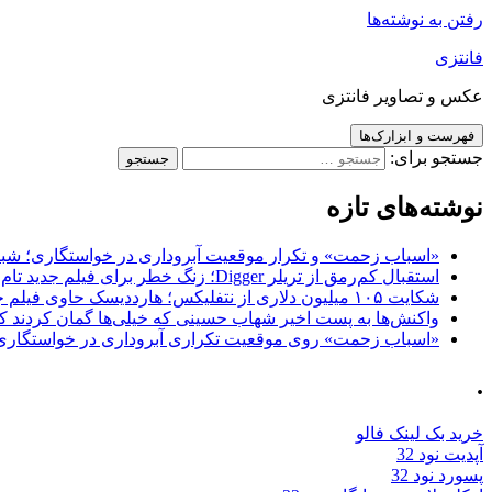
رفتن به نوشته‌ها
فانتزی
عکس و تصاویر فانتزی
فهرست و ابزارک‌ها
جستجو برای:
نوشته‌های تازه
«اسباب زحمت» و تکرار موقعیت آبروداری در خواستگاری؛ شباهت به «پایتخت7» و 
استقبال کم‌رمق از تریلر Digger؛ زنگ خطر برای فیلم جدید تام کروز و برادران وارنر
شکایت ۱۰۵ میلیون دلاری از نتفلیکس؛ هارددیسک حاوی فیلم جدید نیکلاس کیج به سرقت رفت
واکنش‌ها به پست اخیر شهاب حسینی که خیلی‌ها گمان کردند که
«اسباب زحمت» روی موقعیت تکراری آبروداری در خواستگاری دست گذاشته 
.
خرید بک لینک فالو
آپدیت نود 32
پسورد نود 32