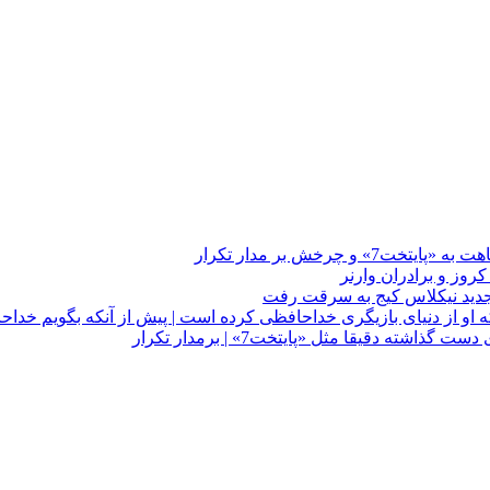
چرخش بر مدار تکرار
 او از دنیای بازیگری خداحافظی کرده است | پیش از آنکه بگویم خداح
دقیقا مثل «پایتخت7» | برمدار تکرار