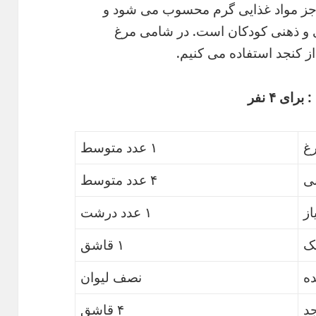
 جز مواد غذایی گرم محسوب می شود و
 و ذهنی کودکان است. در شامی مرغ
 کنجد استفاده می کنیم.
ی ۴ نفر
غ
۱ عدد متوسط
ی
۴ عدد متوسط
از
۱ عدد درشت
ک
۱ قاشق
ه
نصف لیوان
د
۴ قاشق