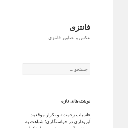
فانتزی
عکس و تصاویر فانتزی
ج
س
ت
ج
و
نوشته‌های تازه
ب
ر
«اسباب زحمت» و تکرار موقعیت
ا
آبروداری در خواستگاری؛ شباهت به
ی