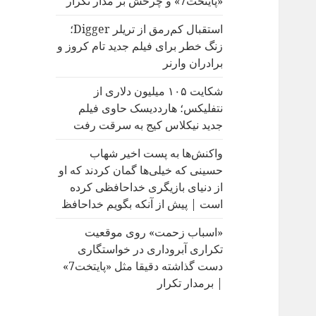
«پایتخت7» و چرخش بر مدار تکرار
:
استقبال کم‌رمق از تریلر Digger؛
زنگ خطر برای فیلم جدید تام کروز و
برادران وارنر
شکایت ۱۰۵ میلیون دلاری از
نتفلیکس؛ هارددیسک حاوی فیلم
جدید نیکلاس کیج به سرقت رفت
واکنش‌ها به پست اخیر شهاب
حسینی که خیلی‌ها گمان کردند که او
از دنیای بازیگری خداحافظی کرده
است | پیش از آنکه بگویم خداحافظ
«اسباب زحمت» روی موقعیت
تکراری آبروداری در خواستگاری
دست گذاشته دقیقا مثل «پایتخت7»
| برمدار تکرار