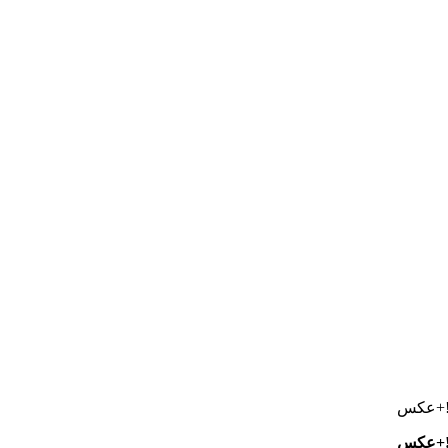
!!+عکس
!!+عکس