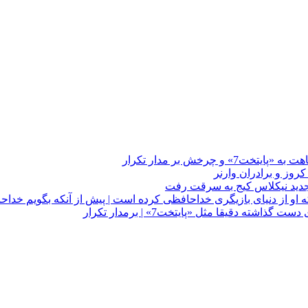
چرخش بر مدار تکرار
 او از دنیای بازیگری خداحافظی کرده است | پیش از آنکه بگویم خداح
دقیقا مثل «پایتخت7» | برمدار تکرار