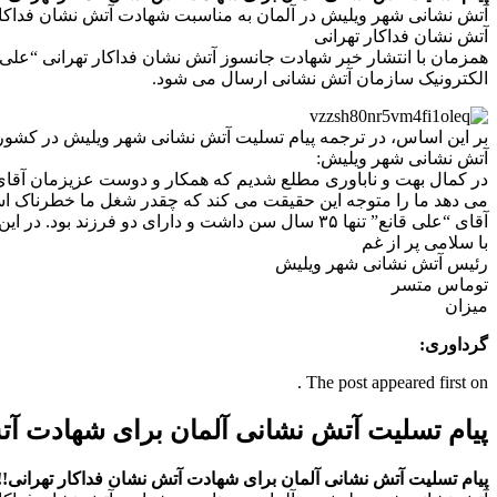
آتش نشانی شهر ویلیش در آلمان به مناسبت شهادت آتش نشان فداکار 
آتش نشان فداکار تهرانی
همزمان با انتشار خبر شهادت جانسوز آتش نشان فداکار تهرانی “عل
الکترونیک سازمان آتش نشانی ارسال می شود.
بر این اساس، در ترجمه پیام تسلیت آتش نشانی شهر ویلیش در کشور 
آتش نشانی شهر ویلیش:
می دهد ما را متوجه این حقیقت می کند که چقدر شغل ما خطرناک اس
آقای “علی قانع” تنها ۳۵ سال سن داشت و دارای دو فرزند بود. در این لحظات سخت و دشوار، تسلیت و همدردی مان را به خانواده مرحوم و همچنین به همکاران و دوستانش تقدیم می کنیم.
با سلامی پر از غم
رئیس آتش نشانی شهر ویلیش
توماس متسر
میزان
گرداوری:
The post appeared first on .
پیام تسلیت آتش نشانی آلمان برای شهادت آ
پیام تسلیت آتش نشانی آلمان برای شهادت آتش نشان فداکار تهرانی