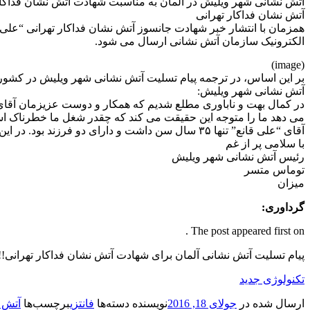
آتش نشانی شهر ویلیش در آلمان به مناسبت شهادت آتش نشان فداکار 
آتش نشان فداکار تهرانی
همزمان با انتشار خبر شهادت جانسوز آتش نشان فداکار تهرانی “عل
الکترونیک سازمان آتش نشانی ارسال می شود.
(image)
بر این اساس، در ترجمه پیام تسلیت آتش نشانی شهر ویلیش در کشور 
آتش نشانی شهر ویلیش:
می دهد ما را متوجه این حقیقت می کند که چقدر شغل ما خطرناک اس
آقای “علی قانع” تنها ۳۵ سال سن داشت و دارای دو فرزند بود. در این لحظات سخت و دشوار، تسلیت و همدردی مان را به خانواده مرحوم و همچنین به همکاران و دوستانش تقدیم می کنیم.
با سلامی پر از غم
رئیس آتش نشانی شهر ویلیش
توماس متسر
میزان
گرداوری:
The post appeared first on .
پیام تسلیت آتش نشانی آلمان برای شهادت آتش نشان فداکار تهرانی
تکنولوژی جدید
ارسال شده در
جولای 18, 2016
نویسنده
دسته‌ها
فانتزی
برچسب‌ها
آتش 