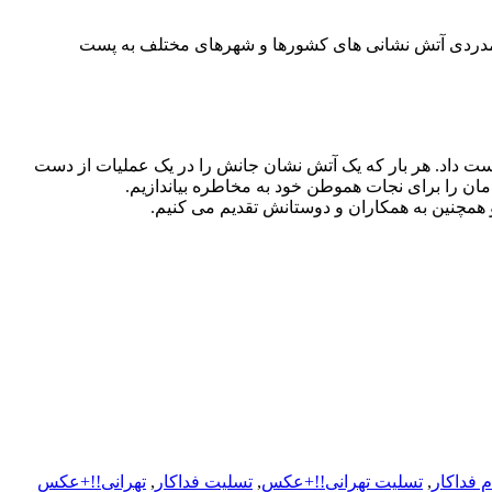
 همدردی آتش نشانی های کشورها و شهرهای مختلف به پست
که همکار و دوست عزیزمان آقای علی قانع در یک عملیات اطفاء حریق مورخ ۱۳۹۵.۴.۲۵ جانش را از دست داد. هر بار که یک آتش نشان جانش را در یک عملیات از دست
ن را برای نجات هموطن خود به مخاطره بیاندازیم.
م فداکار
,
تسلیت تهرانی!!+عکس
,
تسلیت فداکار
,
تهرانی!!+عکس