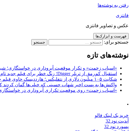
رفتن به نوشته‌ها
فانتزی
عکس و تصاویر فانتزی
فهرست و ابزارک‌ها
جستجو برای:
نوشته‌های تازه
«اسباب زحمت» و تکرار موقعیت آبروداری در خواستگاری؛ شباهت به «پایتخت7» و 
استقبال کم‌رمق از تریلر Digger؛ زنگ خطر برای فیلم جدید تام کروز و برادران وارنر
شکایت ۱۰۵ میلیون دلاری از نتفلیکس؛ هارددیسک حاوی فیلم جدید نیکلاس کیج به سرقت رفت
واکنش‌ها به پست اخیر شهاب حسینی که خیلی‌ها گمان کردند که
«اسباب زحمت» روی موقعیت تکراری آبروداری در خواستگاری دست گذاشته 
.
خرید بک لینک فالو
آپدیت نود 32
پسورد نود 32