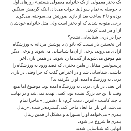
یک دختر معمولی از یک خانواده معمولی هستم.» روزهای اول
با حوصله به تمام سوال‌ها جواب می‌داد، اینکه گریمش سنگین
بوده و تا ۴ ساعت بعد از بازی صورتش می‌سوخته، می‌گوید
برخی متوجه شدند که او دختر است ولی مثل خانواده‌ خودشان
از او مراقبت کردند.
چرا در دربی شناسایی نشدم؟
این نخستین بار نیست که بانوان با پوشش مردانه به ورزشگاه
آزادی می‌روند، برخی از آن‌ها شناسایی می‌شوند و برخی دیگر
هم موفق می‌شوند از گیت‌ها رد شوند. در همین بازی آخر
پرسپولیس مقابل راه‌آهن دختری که قصد ورود به ورزشگاه را
داشت، شناسایی شد و در اعتراض گفت که چرا وقتی در بازی
دربی به ورزشگاه آمده، او را نگرفته‌اند؟
این یعنی در بازی دربی به ورزشگاه آمده بود. موضوع اما هیچ
وقت تا این حد بزرگ نشده بود، کسی تهدید نمی‌شد و در نهایت
با چند کامنت «آفرین، دمت گرم» یا «شیرزن» ماجرا تمام
می‌شد، این بار اما ابعاد ماجرا کمی‌گسترده‌تر شده، «زینال
بندری» می‌خواهد او را بسوزاند و مشکل از همین زینال
بندری‌ها شروع می‌شود.
آنهایی که شناسایی شدند