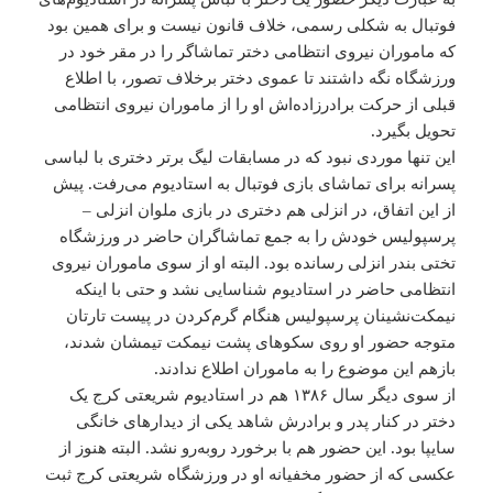
فوتبال به شکلی رسمی، خلاف قانون نیست و برای همین بود
که ماموران نیروی انتظامی‌ دختر تماشاگر را در مقر خود در
ورزشگاه نگه داشتند تا عموی دختر برخلاف تصور، با اطلاع
قبلی از حرکت برادرزاده‌اش او را از ماموران نیروی انتظامی‌
تحویل بگیرد.
این تنها موردی نبود که در مسابقات لیگ برتر دختری با لباسی
پسرانه برای تماشای بازی فوتبال به استادیوم می‌رفت. پیش
از این اتفاق، در انزلی هم دختری در بازی ملوان انزلی –
پرسپولیس خودش را به جمع تماشاگران حاضر در ورزشگاه
تختی بندر انزلی رسانده بود. البته او از سوی ماموران نیروی
انتظامی‌ حاضر در استادیوم شناسایی نشد و حتی با اینکه
نیمکت‌نشینان پرسپولیس هنگام گرم‌کردن در پیست تارتان
متوجه حضور او روی سکوهای پشت نیمکت تیمشان شدند،
بازهم این موضوع را به ماموران اطلاع ندادند.
از سوی دیگر سال ۱۳۸۶ هم در استادیوم شریعتی کرج یک
دختر در کنار پدر و برادرش شاهد یکی از دیدارهای خانگی
سایپا بود. این حضور هم با برخورد روبه‌رو نشد. البته هنوز از
عکسی که از حضور مخفیانه او در ورزشگاه شریعتی کرج ثبت