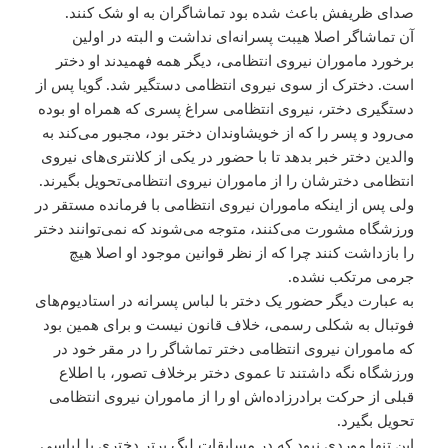
صدای ظریفش باعث شده بود تماشاگران به او شک کنند.
آن تماشاگر اصلا هیبت پسرانه‌ای نداشت و البته در اولین
برخورد ماموران نیروی انتظامی، دیگر همه فهمیدند او دختر
است. دخترک از سوی نیروی انتظامی‌ دستگیر شد. گویا پس از
دستگیری دختر، نیروی انتظامی‌ سراغ پسری که همراه او بوده
می‌رود و پسر را که از خویشاوندان دختر بود، مجبور می‌کند به
والدین دختر خبر بدهد تا با حضور در یکی از کلانتری‌های نیروی
انتظامی‌ دخترشان را از ماموران نیروی انتظامی‌تحویل بگیرند.
ولی پس از اینکه ماموران نیروی انتظامی‌ با فرمانده مستقر در
ورزشگاه مشورت می‌کنند، متوجه می‌شوند که نمی‌توانند دختر
را بازداشت کنند چرا که از نظر قوانین موجود او اصلا هیچ
جرمی‌ مرتکب نشده.
به عبارت دیگر حضور یک دختر با لباس پسرانه در استادیوم‌های
فوتبال به شکلی رسمی، خلاف قانون نیست و برای همین بود
که ماموران نیروی انتظامی‌ دختر تماشاگر را در مقر خود در
ورزشگاه نگه داشتند تا عموی دختر برخلاف تصور، با اطلاع
قبلی از حرکت برادرزاده‌اش او را از ماموران نیروی انتظامی‌
تحویل بگیرد.
این تنها موردی نبود که در مسابقات لیگ برتر دختری با لباسی