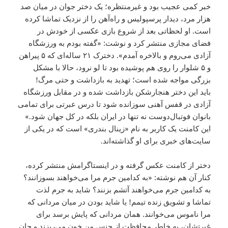
خبر کمی‌ عجیب بود و غیرمنتظره؛ یک دختر جوان در میان صد
هزار مرد، دیدار پرسپولیس و راه‌آهن را از نزدیک تماشا کرده
است. او لحظاتی بعد از شروع بازی عکسی از خودش در
فضای مجازی منتشر کرد و نوشت: «گفته بودم به ورزشگاه
آزادی می‌روم و بالاخره آمدم». دخترک ۲۱ ساله‌ای که ۵ پیراهن
و ۵ شلوار را روی هم پوشیده بود تا لو نرود، حالا با مشکل
بزرگی مواجه شده است؛ تهدید به بازداشت و حتی مرگ!
باید این دختر هنجارشکن بازداشت شده و در مقابل ورزشگاه
آزادی در قفس آهنی سوزانده شود تا درس عبرتی برای تمامی‌
بانوان فوتبال‌دوست نه تنها در ایران بلکه در کل جهان شود.»
این کامنت یک کاربر به نام «زینال بندری» است که در یکی از
سایت‌های خبری برای او گذاشته‌اند.
دختر از کامنت عکس گرفته و در اینستاگرامش منتشر کرده،
کنار آن هم نوشته: «به کدامین جرم مرا می‌خواهند بسوزانند؟
به کدامین جرم می‌خواهند آتشم بزنند؟ شاید به جرم لذت
تماشا و تشویق زنده تیمم! یا شاید بودن در میان مردانی که
مرا ناموس می‌خوانند. همان مردانی که پایش برسد برای
غیرتشان، به خاطر محافظت از جنس من خون می‌ریزند و جان