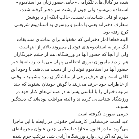
شده در کانال‌های تلگرامی‌ «حامی‌حضور زنان در استادیوم»
استفاده می‌شود ولی چون از پشت سر دختر گرفته شده،
چهره او قابل شناسایی نیست. جالب اینکه او با پوشش
متعارف دخترانه یعنی با مانتو و روسری به استادیوم شریعتی
کرج رفته بود.
البته قطعا آمار دخترانی که مخفیانه برای تماشای مسابقات
لیگ برتر به استادیوم‌های فوتبال می‌روند بالاتر از اینهاست
ولی از آنجا که حضور آنها در ورزشگاه، هم از چشم خبرنگاران
هم از دید ماموران نیروی انتظامی‌ پنهان می‌ماند، رسانه‌ها خبر
حضور آنها در استادیوم فوتبال را از دست می‌دهند. با وجود این
کافی است پای حرف برخی از تماشاگران مرد بنشینید تا وقتی
از خاطرات خود حرف می‌زنند با گوش خودتان بشنوید که چند
مرتبه دختران را با لباسی پسرانه در صندلی‌های کنار خود در
ورزشگاه شناسایی کرده‌اند و البته مواظب بوده‌اند که دستگیر
نشوند.
جرمی‌ صورت نگرفته است
عبدالصمد خرمشاهی کارشناس حقوقی در رابطه با این ماجرا
می‌گوید: ما در قانون مجازات اسلامی‌ چنین عنوان مجرمانه‌ای
نداریم که اگر زنی وارد ورزشگاه آزادی شد، مرتکب جرم شده