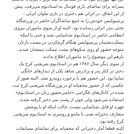
پسرانه برای تماشای بازی فوتبال به استادیوم می‌رفت. پیش
از این اتفاق، در انزلی هم دختری در بازی ملوان انزلی –
پرسپولیس خودش را به جمع تماشاگران حاضر در ورزشگاه
تختی بندر انزلی رسانده بود. البته او از سوی ماموران نیروی
انتظامی‌ حاضر در استادیوم شناسایی نشد و حتی با اینکه
نیمکت‌نشینان پرسپولیس هنگام گرم‌کردن در پیست تارتان
متوجه حضور او روی سکوهای پشت نیمکت تیمشان شدند،
بازهم این موضوع را به ماموران اطلاع ندادند.
از سوی دیگر سال ۱۳۸۶ هم در استادیوم شریعتی کرج یک
دختر در کنار پدر و برادرش شاهد یکی از دیدارهای خانگی
سایپا بود. این حضور هم با برخورد روبه‌رو نشد. البته هنوز از
عکسی که از حضور مخفیانه او در ورزشگاه شریعتی کرج ثبت
شده در کانال‌های تلگرامی‌ «حامی‌حضور زنان در استادیوم»
استفاده می‌شود ولی چون از پشت سر دختر گرفته شده،
چهره او قابل شناسایی نیست. جالب اینکه او با پوشش
متعارف دخترانه یعنی با مانتو و روسری به استادیوم شریعتی
کرج رفته بود.
البته قطعا آمار دخترانی که مخفیانه برای تماشای مسابقات