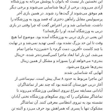
این نخستین بار نیست که بانوان با پوشش مردانه به ورزشگاه
آزادی می‌روند، برخی از آن‌ها شناسایی می‌شوند و برخی دیگر
هم موفق می‌شوند از گیت‌ها رد شوند. در همین بازی آخر
پرسپولیس مقابل راه‌آهن دختری که قصد ورود به ورزشگاه را
داشت، شناسایی شد و در اعتراض گفت که چرا وقتی در بازی
دربی به ورزشگاه آمده، او را نگرفته‌اند؟
این یعنی در بازی دربی به ورزشگاه آمده بود. موضوع اما هیچ
وقت تا این حد بزرگ نشده بود، کسی تهدید نمی‌شد و در نهایت
با چند کامنت «آفرین، دمت گرم» یا «شیرزن» ماجرا تمام
می‌شد، این بار اما ابعاد ماجرا کمی‌گسترده‌تر شده، «زینال
بندری» می‌خواهد او را بسوزاند و مشکل از همین زینال
بندری‌ها شروع می‌شود.
آنهایی که شناسایی شدند
این ماجرا مربوط به حدود ۸ سال پیش است. نیم‌ساعتی از
آغاز دربی خوزستان گذشته بود که چند نفر از تماشاگران
آبادانی مسابقه سراغ نیروی انتظامی‌ ورزشگاه می‌روند تا
تماشاگر مشکوکی را که روی سکوهای ورزشگاه تختی آبادان
نشسته بود به نیروی انتظامی‌ معرفی کنند. آن تماشاگر
مشکوک تنها با پسری که همراهش بود حرف می‌زد و البته تن