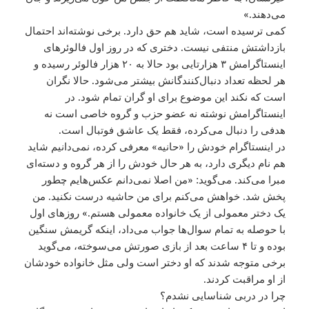
می‌دهند.»
کمی‌ ترسیده است، شاید هم حق دارد. برخی نوشته‌اند احتمال
بازداشتش منتفی نیست. دختری که در روز اول فالوئرهای
اینستاگرامش ۳ هزارتایی بود حالا به ۲۰ هزار فالوئر رسیده و
هر لحظه تعداد دنبال‌کنندگانش بیشتر می‌شود. حالا نگران
است که نکند این موضوع برای او گران تمام شود. در
اینستاگرامش نوشته نه عضو حزب و گروه خاصی است نه
هدفی را دنبال می‌کرده، فقط یک عاشق فوتبال است.
در اینستاگرام خودش را «حانیه» معرفی کرده، نمی‌دانیم شاید
هم نام دیگری دارد، به هر حال خودش را از هر گروه و دسته‌ای
مبرا می‌کند. می‌گوید: «من اصلا نمی‌دانم عکس‌هایم چطور
پخش شد. خواهش می‌کنم برای من حاشیه درست نکنید. من
یک دختر معمولی از یک خانواده معمولی هستم.» روزهای اول
با حوصله به تمام سوال‌ها جواب می‌داد، اینکه گریمش سنگین
بوده و تا ۴ ساعت بعد از بازی صورتش می‌سوخته، می‌گوید
برخی متوجه شدند که او دختر است ولی مثل خانواده‌ خودشان
از او مراقبت کردند.
چرا در دربی شناسایی نشدم؟