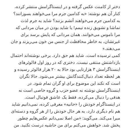
دختر از کامنت عکس گرفته و در اینستاگرامش منتشر کرده،
کنار آن هم نوشته: «به کدامین جرم مرا می‌خواهند بسوزانند؟
به کدامین جرم می‌خواهند آتشم بزنند؟ شاید به جرم لذت
تماشا و تشویق زنده تیمم! یا شاید بودن در میان مردانی که
مرا ناموس می‌خوانند. همان مردانی که پایش برسد برای
غیرتشان، به خاطر محافظت از جنس من خون می‌ریزند و جان
می‌دهند.»
کمی‌ ترسیده است، شاید هم حق دارد. برخی نوشته‌اند احتمال
بازداشتش منتفی نیست. دختری که در روز اول فالوئرهای
اینستاگرامش ۳ هزارتایی بود حالا به ۲۰ هزار فالوئر رسیده و
هر لحظه تعداد دنبال‌کنندگانش بیشتر می‌شود. حالا نگران
است که نکند این موضوع برای او گران تمام شود. در
اینستاگرامش نوشته نه عضو حزب و گروه خاصی است نه
هدفی را دنبال می‌کرده، فقط یک عاشق فوتبال است.
در اینستاگرام خودش را «حانیه» معرفی کرده، نمی‌دانیم شاید
هم نام دیگری دارد، به هر حال خودش را از هر گروه و دسته‌ای
مبرا می‌کند. می‌گوید: «من اصلا نمی‌دانم عکس‌هایم چطور
پخش شد. خواهش می‌کنم برای من حاشیه درست نکنید. من