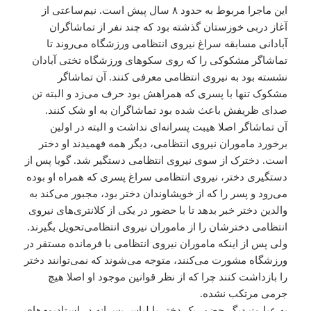
این ماجرا مربوط به حدود ۸ سال پیش است. نیم‌ساعتی از
آغاز دربی خوزستان گذشته بود که چند نفر از تماشاگران
آبادانی مسابقه سراغ نیروی انتظامی‌ ورزشگاه می‌روند تا
تماشاگر مشکوکی را که روی سکوهای ورزشگاه تختی آبادان
نشسته بود به نیروی انتظامی‌ معرفی کنند. آن تماشاگر
مشکوک تنها با پسری که همراهش بود حرف می‌زد و البته تن
صدای ظریفش باعث شده بود تماشاگران به او شک کنند.
آن تماشاگر اصلا هیبت پسرانه‌ای نداشت و البته در اولین
برخورد ماموران نیروی انتظامی، دیگر همه فهمیدند او دختر
است. دخترک از سوی نیروی انتظامی‌ دستگیر شد. گویا پس از
دستگیری دختر، نیروی انتظامی‌ سراغ پسری که همراه او بوده
می‌رود و پسر را که از خویشاوندان دختر بود، مجبور می‌کند به
والدین دختر خبر بدهد تا با حضور در یکی از کلانتری‌های نیروی
انتظامی‌ دخترشان را از ماموران نیروی انتظامی‌تحویل بگیرند.
ولی پس از اینکه ماموران نیروی انتظامی‌ با فرمانده مستقر در
ورزشگاه مشورت می‌کنند، متوجه می‌شوند که نمی‌توانند دختر
را بازداشت کنند چرا که از نظر قوانین موجود او اصلا هیچ
جرمی‌ مرتکب نشده.
به عبارت دیگر حضور یک دختر با لباس پسرانه در استادیوم‌های