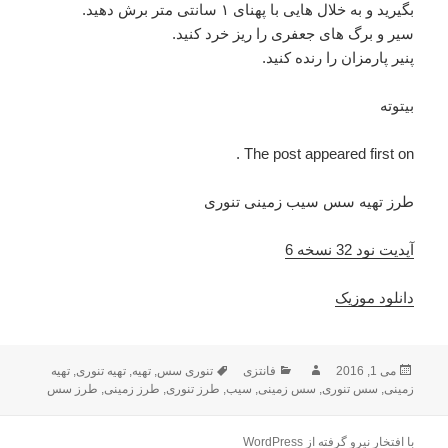
بگیرید و به خلال هایی با پهنای ۱ سانتی متر برش دهید.
سیر و برگ های جعفری را ریز خرد کنید.
پنیر پارمزان را رنده کنید.
بیتوته
The post appeared first on .
طرز تهیه سس سیب زمینی تنوری
آپدیت نود 32 نسخه 6
دانلود موزیک
می 1, 2016
ارسال
نویسنده
فانتزی
دسته‌ها
برچسب‌ها
تنوری سس
,
تهیه
,
تهیه تنوری
,
تهیه
زمینی
,
شده
سس تنوری
,
سس زمینی
,
سیب
,
طرز تنوری
,
طرز زمینی
,
طرز سس
در
با افتخار نیرو گرفته از WordPress