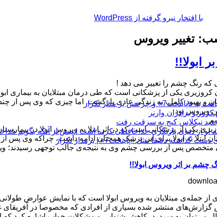
با افتخار نیرو گرفته از WordPress
: تغییر ویروس
بر ابولا!!
که رنگ چشم را تغییر می دهد !
ن کروزیری یکی از پزشکانی است که طی درمان مبتلایان به بیماری ابول
ان و بهبود کامل، به زندگی عادی بازگشت. اما چیزی که وی پس از چند 
چرخش بر مدار تکرار
ین ویروس بود
م
یری یکی از پزشکانی است که در اثر ابتلا به ویروس ابولا در بیمارست
 او از دنیای بازیگری خداحافظی کرده است | پیش از آنکه بگویم خداح
ان ابتلا به ابولا برای این پزشک همچنان ادامه داشت، چراکه وی پس از
 دقیقا مثل «پایتخت7» | برمدار تکرار
متخصص پس از بررسی چشم وی به نتیجه‌ی جالب توجهی رسیدند؛ ویر
گ چشم بر اثر ویروس ابولا!!
 از جمله‌ی مبتلایان به ویروس ابولا است که با نمایش عوارض طولانی
گزارش‌های منتشر شده بسیاری از افرادی که مخصوصا در آفریقای غربی ب
ل می‌توان به سردرد، کاهش شنوایی و مشکلات خواب اشاره کرد که اغلب د