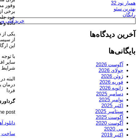
همیار نود 32
وفور مش
بهترین سئو
برخی از 
رایگان
خرید آنتی ویروس y
داده و 
آخرین دیدگاه‌ها
یکی از د
از سیستم
این ارگا
بایگانی‌ها
با توجه 
سایر افر
آگوست 2026
شرایط نی
جولای 2026
ژوئن 2026
البته در
فوریه 2026
درمان ب
ژانویه 2026
فردا
دسامبر 2025
نوامبر 2025
گرداوری
اکتبر 2025
سپتامبر 2025
he post
آگوست 2025
دانلود آ
آگوست 2020
می 2020
ساخت ب
اکتبر 2019