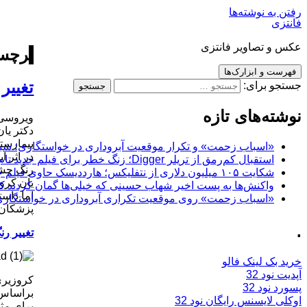
رفتن به نوشته‌ها
فانتزی
عکس و تصاویر فانتزی
برچسب
فهرست و ابزارک‌ها
تغییر 
جستجو برای:
نوشته‌های تازه
ویروسی 
دکتر یا
بیمارست
«اسباب زحمت» و تکرار موقعیت آبروداری در خواستگاری؛ شباهت به «پایتخت7» و 
در اثر ا
استقبال کم‌رمق از تریلر Digger؛ زنگ خطر برای فیلم جدید تام کروز و برادران وارنر
رنگ چش
شکایت ۱۰۵ میلیون دلاری از نتفلیکس؛ هارددیسک حاوی فیلم جدید نیکلاس کیج به سرقت رفت
یان کروز
واکنش‌ها به پست اخیر شهاب حسینی که خیلی‌ها گمان کردند که
اما داست
«اسباب زحمت» روی موقعیت تکراری آبروداری در خواستگاری دست گذاشته
پزشکان 
.
تغییر رن
خرید بک لینک فالو
آپدیت نود 32
کروزیری
پسورد نود 32
براساس 
اوکلی لایسنس رایگان نود 32
برای مثا