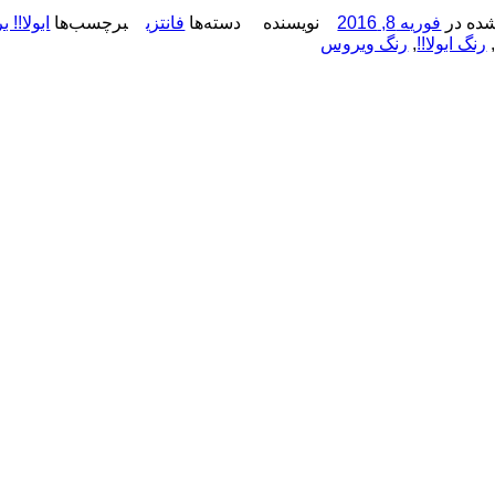
ده در
فوریه 8, 2016
نویسنده
دسته‌ها
فانتزی
برچسب‌ها
ابولا!! بر
رنگ ابولا!!
,
رنگ ویروس