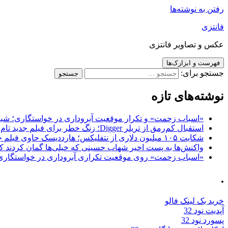
رفتن به نوشته‌ها
فانتزی
عکس و تصاویر فانتزی
فهرست و ابزارک‌ها
جستجو برای:
نوشته‌های تازه
«اسباب زحمت» و تکرار موقعیت آبروداری در خواستگاری؛ شباهت به «پایتخت7» و 
استقبال کم‌رمق از تریلر Digger؛ زنگ خطر برای فیلم جدید تام کروز و برادران وارنر
شکایت ۱۰۵ میلیون دلاری از نتفلیکس؛ هارددیسک حاوی فیلم جدید نیکلاس کیج به سرقت رفت
واکنش‌ها به پست اخیر شهاب حسینی که خیلی‌ها گمان کردند که
«اسباب زحمت» روی موقعیت تکراری آبروداری در خواستگاری دست گذاشته 
.
خرید بک لینک فالو
آپدیت نود 32
پسورد نود 32