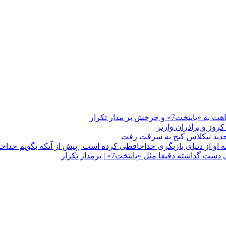
چرخش بر مدار تکرار
 او از دنیای بازیگری خداحافظی کرده است | پیش از آنکه بگویم خداح
دقیقا مثل «پایتخت7» | برمدار تکرار