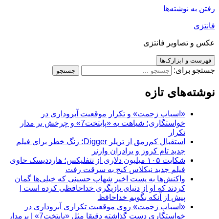
رفتن به نوشته‌ها
فانتزی
عکس و تصاویر فانتزی
فهرست و ابزارک‌ها
جستجو برای:
نوشته‌های تازه
«اسباب زحمت» و تکرار موقعیت آبروداری در
خواستگاری؛ شباهت به «پایتخت7» و چرخش بر مدار
تکرار
استقبال کم‌رمق از تریلر Digger؛ زنگ خطر برای فیلم
جدید تام کروز و برادران وارنر
شکایت ۱۰۵ میلیون دلاری از نتفلیکس؛ هارددیسک حاوی
فیلم جدید نیکلاس کیج به سرقت رفت
واکنش‌ها به پست اخیر شهاب حسینی که خیلی‌ها گمان
کردند که او از دنیای بازیگری خداحافظی کرده است |
پیش از آنکه بگویم خداحافظ
«اسباب زحمت» روی موقعیت تکراری آبروداری در
خواستگاری دست گذاشته دقیقا مثل «پایتخت7» | برمدار