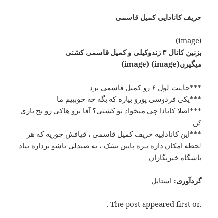
حریف کانادایی کمیل قاسمی
(image)
بزنین کانال ۳ زندوکیلی و کمیل قاسمی کشتی
میگیرن(image) (image)
***جاینت لول ۶ رو کمیل قاسمی برد
***یکی فردوسی پورو بیاره که بگه چه خوبییم ما
***اصلا کانادا چی میخواد تو کشتی؟ آقا برو هاکی رو یخ بازی
کن
***این کاناداییه حریف کمیل قاسمی ، قیافش جوریه که هر
لحظه امکان داره بپره پایین تشک ، یه صندلی تاشو برداره بیاد
باشگاه خبرنگاران
گردآوری
:
استایل
The post appeared first on .