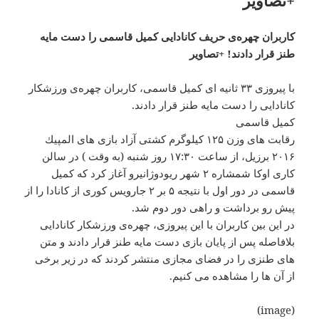
+تصاویر
کاربران چهره‌ی حریف کانادایی کمیل قاسمی را دست مایه
طنز قرار دادند! +تصاویر
با پیروزی ۳۳ ثانیه ای کمیل قاسمی، کاربران چهره‌ی ورزشکار
کانادایی را دست مایه طنز قرار دادند.
کمیل قاسمی
رقابت های وزن ۱۲۵ كیلوگرم كشتی آزاد بازی های المپیك
۲۰۱۶ برزیل، از ساعت ۱۷:۳۰ روز شنبه (به وقت ) در سالن
كاری اوكا شمشاره ۲ شهر ریودوژانیرو آغاز کرد که كمیل
قاسمی در دور اول با نتیجه ۵ بر ۲ جارویس كوری از كانادا را از
پیش رو برداشت و راهی دور دوم شد.
در این بین کاربران با این پیروزی، چهره‌ی ورزشکار کانادایی
بلافاصله پس از پایان بازی دست مایه طنز قرار دادند و متن
های طنزی را در فضای مجازی منتشر کردند که در زیر برخی
از آن ها را مشاهده می کنیم.
(image)