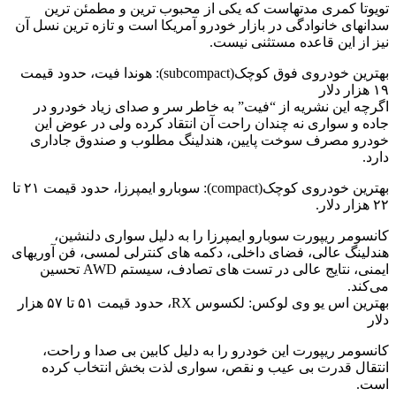
تویوتا کمری مدتهاست که یکی از محبوب ترین و مطمئن ترین
سدانهای خانوادگی در بازار خودرو آمریکا است و تازه ترین نسل آن
نیز از این قاعده مستثنی نیست.
بهترین خودروی فوق کوچک(subcompact): هوندا فیت، حدود قیمت
۱۹ هزار دلار
اگرچه این نشریه از “فیت” به خاطر سر و صدای زیاد خودرو در
جاده و سواری نه چندان راحت آن انتقاد کرده ولی در عوض این
خودرو مصرف سوخت پایین، هندلینگ مطلوب و صندوق جاداری
دارد.
بهترین خودروی کوچک(compact): سوبارو ایمپرزا، حدود قیمت ۲۱ تا
۲۲ هزار دلار.
کانسومر ریپورت سوبارو ایمپرزا را به دلیل سواری دلنشین،
هندلینگ عالی، فضای داخلی، دکمه های کنترلی لمسی، فن آوریهای
ایمنی، نتایج عالی در تست های تصادف، سیستم AWD تحسین
می‌کند.
بهترین اس یو وی لوکس: لکسوس RX، حدود قیمت ۵۱ تا ۵۷ هزار
دلار
کانسومر ریپورت این خودرو را به دلیل کابین بی صدا و راحت،
انتقال قدرت بی عیب و نقص، سواری لذت بخش انتخاب کرده
است.