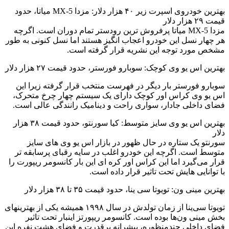
بهترین خودروی اسپرت زیر ۴۰ هزار دلار: مزدا MX-5 میاتا، حدود
قیمت ۲۹ هزار دلار
مزدا MX-5 میاتا پرفروش ترین رودستر تمام دوران است. اگرچه
هر چهار نسل این خودرو اعجاب انگیز هستند اما نسل کنونی به طور
مشخص مورد توجه این نشریه قرار گرفته است.
بهترین اس یو وی کوچک: سوبارو فورستر، حدود قیمت ۲۷ هزار دلار
سوبارو فورستر بار دیگر در فهرست منتخب قرار گرفته زیرا این
اس یو وی کراس اور کوچک دارای یک سیستم چهار چرخ متحرک،
فضای داخلی جادار، سواری راحت و دینامیک رانندگی عالی است.
بهترین اس یو وی سایز متوسط: کیا سورنتو، حدود قیمت ۳۸ هزار
دلار
سورنتو یک ستاره در حال ظهور در بازار اس یو وی های سایز
متوسط است. اگرچه این خودرو اغلب در سایه رقبای پرسابقه تر
قرار می‌گیرد اما این کراس اور کره ای این بار کانسومر ریپورت را
با توانایی هایش تحت تاثیر قرار داده است.
بهترین مینی ون: تویوتا سی ینا، حدود قیمت ۳۵ تا ۳۸ هزار دلار
تویوتا سی‌ینا از زمان تولدش در سال ۱۹۹۸ همیشه یکی از بهترینهای
بخش مینی ون‌ها بوده است. کانسومر ریپورتز اینبار تحت تاثیر
فضای داخلی چندمنظوره، پیشرانه پرقدرت و فضای هشت نفره این