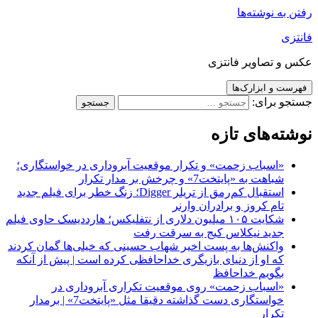
رفتن به نوشته‌ها
فانتزی
عکس و تصاویر فانتزی
فهرست و ابزارک‌ها
جستجو برای:
نوشته‌های تازه
«اسباب زحمت» و تکرار موقعیت آبروداری در خواستگاری؛
شباهت به «پایتخت7» و چرخش بر مدار تکرار
استقبال کم‌رمق از تریلر Digger؛ زنگ خطر برای فیلم جدید
تام کروز و برادران وارنر
شکایت ۱۰۵ میلیون دلاری از نتفلیکس؛ هارددیسک حاوی فیلم
جدید نیکلاس کیج به سرقت رفت
واکنش‌ها به پست اخیر شهاب حسینی که خیلی‌ها گمان کردند
که او از دنیای بازیگری خداحافظی کرده است | پیش از آنکه
بگویم خداحافظ
«اسباب زحمت» روی موقعیت تکراری آبروداری در
خواستگاری دست گذاشته دقیقا مثل «پایتخت7» | برمدار
تکرار