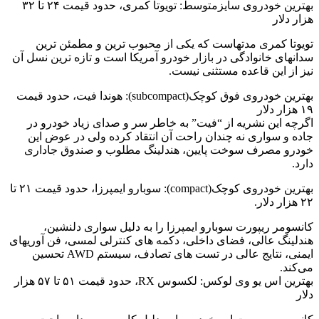
بهترین خودروی سایزمتوسط: تویوتا کمری، حدود قیمت ۲۴ تا ۳۲
هزار دلار
تویوتا کمری مدتهاست که یکی از محبوب ترین و مطمئن ترین
سدانهای خانوادگی در بازار خودرو آمریکا است و تازه ترین نسل آن
نیز از این قاعده مستثنی نیست.
بهترین خودروی فوق کوچک(subcompact): هوندا فیت، حدود قیمت
۱۹ هزار دلار
اگرچه این نشریه از “فیت” به خاطر سر و صدای زیاد خودرو در
جاده و سواری نه چندان راحت آن انتقاد کرده ولی در عوض این
خودرو مصرف سوخت پایین، هندلینگ مطلوب و صندوق جاداری
دارد.
بهترین خودروی کوچک(compact): سوبارو ایمپرزا، حدود قیمت ۲۱ تا
۲۲ هزار دلار.
کانسومر ریپورت سوبارو ایمپرزا را به دلیل سواری دلنشین،
هندلینگ عالی، فضای داخلی، دکمه های کنترلی لمسی، فن آوریهای
ایمنی، نتایج عالی در تست های تصادف، سیستم AWD تحسین
می‌کند.
بهترین اس یو وی لوکس: لکسوس RX، حدود قیمت ۵۱ تا ۵۷ هزار
دلار