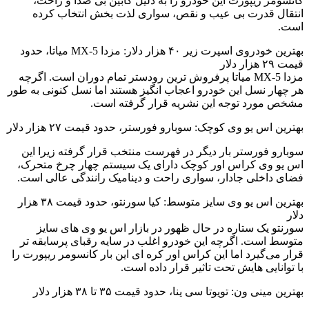
کانسومر ریپورت این خودرو را به دلیل کابین بی صدا و راحت،
انتقال قدرت بی عیب و نقص، سواری لذت بخش انتخاب کرده
است.
بهترین خودروی اسپرت زیر ۴۰ هزار دلار: مزدا MX-5 میاتا، حدود
قیمت ۲۹ هزار دلار
مزدا MX-5 میاتا پرفروش ترین رودستر تمام دوران است. اگرچه
هر چهار نسل این خودرو اعجاب انگیز هستند اما نسل کنونی به طور
مشخص مورد توجه این نشریه قرار گرفته است.
بهترین اس یو وی کوچک: سوبارو فورستر، حدود قیمت ۲۷ هزار دلار
سوبارو فورستر بار دیگر در فهرست منتخب قرار گرفته زیرا این
اس یو وی کراس اور کوچک دارای یک سیستم چهار چرخ متحرک،
فضای داخلی جادار، سواری راحت و دینامیک رانندگی عالی است.
بهترین اس یو وی سایز متوسط: کیا سورنتو، حدود قیمت ۳۸ هزار
دلار
سورنتو یک ستاره در حال ظهور در بازار اس یو وی های سایز
متوسط است. اگرچه این خودرو اغلب در سایه رقبای پرسابقه تر
قرار می‌گیرد اما این کراس اور کره ای این بار کانسومر ریپورت را
با توانایی هایش تحت تاثیر قرار داده است.
بهترین مینی ون: تویوتا سی ینا، حدود قیمت ۳۵ تا ۳۸ هزار دلار