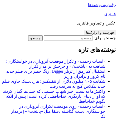
رفتن به نوشته‌ها
فانتزی
عکس و تصاویر فانتزی
فهرست و ابزارک‌ها
جستجو برای:
نوشته‌های تازه
«اسباب زحمت» و تکرار موقعیت آبروداری در خواستگاری؛
شباهت به «پایتخت7» و چرخش بر مدار تکرار
استقبال کم‌رمق از تریلر Digger؛ زنگ خطر برای فیلم جدید
تام کروز و برادران وارنر
شکایت ۱۰۵ میلیون دلاری از نتفلیکس؛ هارددیسک حاوی فیلم
جدید نیکلاس کیج به سرقت رفت
واکنش‌ها به پست اخیر شهاب حسینی که خیلی‌ها گمان کردند
که او از دنیای بازیگری خداحافظی کرده است | پیش از آنکه
بگویم خداحافظ
«اسباب زحمت» روی موقعیت تکراری آبروداری در
خواستگاری دست گذاشته دقیقا مثل «پایتخت7» | برمدار
تکرار