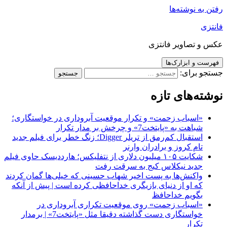
رفتن به نوشته‌ها
فانتزی
عکس و تصاویر فانتزی
فهرست و ابزارک‌ها
جستجو برای:
نوشته‌های تازه
«اسباب زحمت» و تکرار موقعیت آبروداری در خواستگاری؛
شباهت به «پایتخت7» و چرخش بر مدار تکرار
استقبال کم‌رمق از تریلر Digger؛ زنگ خطر برای فیلم جدید
تام کروز و برادران وارنر
شکایت ۱۰۵ میلیون دلاری از نتفلیکس؛ هارددیسک حاوی فیلم
جدید نیکلاس کیج به سرقت رفت
واکنش‌ها به پست اخیر شهاب حسینی که خیلی‌ها گمان کردند
که او از دنیای بازیگری خداحافظی کرده است | پیش از آنکه
بگویم خداحافظ
«اسباب زحمت» روی موقعیت تکراری آبروداری در
خواستگاری دست گذاشته دقیقا مثل «پایتخت7» | برمدار
تکرار